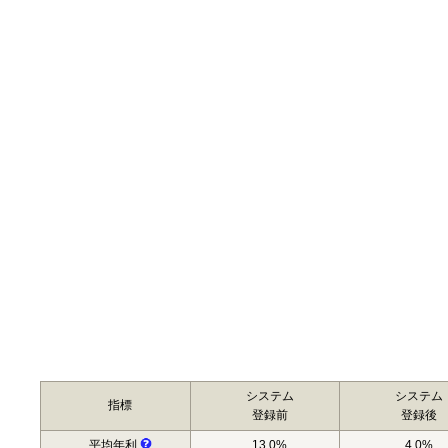
システム
システム
指標
登録前
登録後
平均年利
13.0%
4.0%