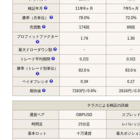
検証年月
11年8ヶ月
7年5ヶ月
勝率（月単位）
78.0%
72.0%
売買数
174回
88回
プロフィットファクター
1.79
1.30
最大ドローダウン額
-
-
トレード平均期間
0.2日
0.3日
勝率（トレード別単位）
82.0％
83.0％
ペイオフレシオ
0.39
0.27
期待値
7283円 / 0.9%
2816円 / 0.
テラスによる検証の詳細
通貨ペア
GBPUSD
スプレッ
時間足
15分足
レバレッ
基本ロット
十万通貨
最大ポジショ