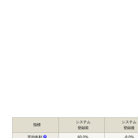
システム
システム
指標
登録前
登録後
平均年利
60.0%
-8.0%