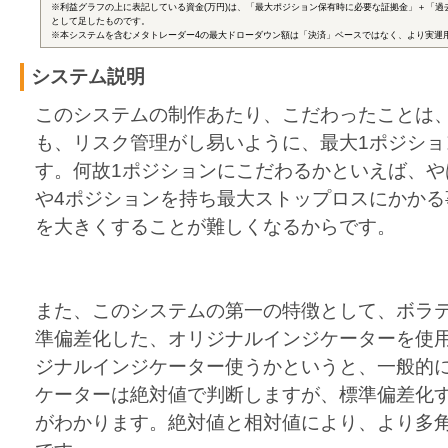
※利益グラフの上に表記している資金(万円)は、「最大ポジション保有時に必要な証拠金」＋「過
として足したものです。
※本システムを含むメタトレーダー4の最大ドローダウン額は「決済」ベースではなく、より実運
システム説明
このシステムの制作あたり、こだわったことは
も、リスク管理がし易いように、最大1ポジショ
す。何故1ポジションにこだわるかといえば、や
や4ポジションを持ち最大ストップロスにかかる
を大きくすることが難しくなるからです。
また、このシステムの第一の特徴として、ボラティリ
準偏差化した、オリジナルインジケーターを使
ジナルインジケーター使うかというと、一般的
ケーターは絶対値で判断しますが、標準偏差化
がわかります。絶対値と相対値により、より多