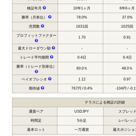
検証年月
10年1ヶ月
6年6ヶ月
勝率（月単位）
78.0%
37.0%
売買数
1631回
1025回
プロフィットファクター
1.70
0.91
最大ドローダウン額
-
-
トレード平均期間
0.4日
0.4日
勝率（トレード別単位）
60.0％
48.0％
ペイオフレシオ
1.12
0.97
期待値
767円 / 0.4%
-104円 / -0.
テラスによる検証の詳細
通貨ペア
USDJPY
スプレッ
時間足
5分足
レバレッ
基本ロット
一万通貨
最大ポジショ