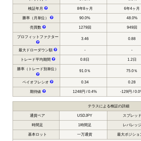
検証年月
8年8ヶ月
6年4ヶ月
勝率（月単位）
90.0%
48.0%
売買数
1279回
949回
プロフィットファクター
3.46
0.88
最大ドローダウン額
-
-
トレード平均期間
0.8日
1.2日
勝率（トレード別単位）
91.0％
75.0％
ペイオフレシオ
0.34
0.28
期待値
1248円 / 0.4%
-129円 / 0.
テラスによる検証の詳細
通貨ペア
USDJPY
スプレッ
時間足
1時間足
レバレッ
基本ロット
一万通貨
最大ポジショ