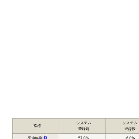
システム
システム
指標
登録前
登録後
平均年利
57.0%
-6.0%