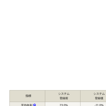
システム
システム
指標
登録前
登録後
平均年利
23.0%
-11.0%