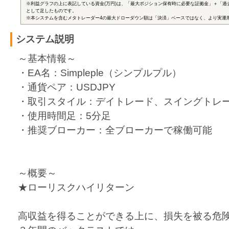
※利益グラフの上に表記している資金(万円)は、「最大ポジション保有時に必要な証拠金」＋「過
として足したものです。
※本システムを含むメタトレーダー4の最大ドローダウン額は「決済」ベースではなく、より実運
システム説明
～基本情報～
・EA名：Simpleple（シンプルプル）
・通貨ペア：USDJPY
・取引スタイル：デイトレード、スイングトレ
・使用時間足：5分足
・推奨ブローカー：全ブローカーで稼働可能
～概要～
★ローリスクハイリターン
高収益を得ることができる上に、損失を被る危険