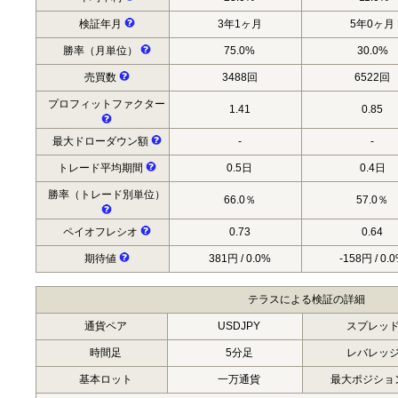
検証年月
3年1ヶ月
5年0ヶ月
勝率（月単位）
75.0%
30.0%
売買数
3488回
6522回
プロフィットファクター
1.41
0.85
最大ドローダウン額
-
-
トレード平均期間
0.5日
0.4日
勝率（トレード別単位）
66.0％
57.0％
ペイオフレシオ
0.73
0.64
期待値
381円 / 0.0%
-158円 / 0.
テラスによる検証の詳細
通貨ペア
USDJPY
スプレッ
時間足
5分足
レバレッ
基本ロット
一万通貨
最大ポジショ