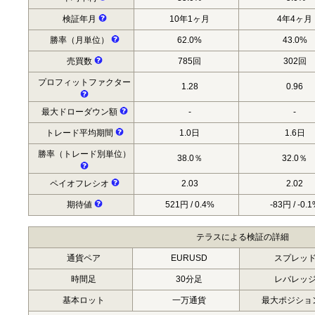
検証年月
10年1ヶ月
4年4ヶ月
勝率（月単位）
62.0%
43.0%
売買数
785回
302回
プロフィットファクター
1.28
0.96
最大ドローダウン額
-
-
トレード平均期間
1.0日
1.6日
勝率（トレード別単位）
38.0％
32.0％
ペイオフレシオ
2.03
2.02
期待値
521円 / 0.4%
-83円 / -0.
テラスによる検証の詳細
通貨ペア
EURUSD
スプレッ
時間足
30分足
レバレッ
基本ロット
一万通貨
最大ポジショ