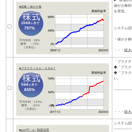
■ 株価2
値がさ株特
■攻略！値がさ株
を実現。
累積利益率
20
8
年
ヶ月で
797%
システム説
・値がさ株
平均年利：38%
勝率 ：75%
（月単位）
・・・
続き
「プラクテ
◆「プラク
■プラクティカル：ＧＳm７
◆「プラク
累積利益率
い。
5
8
年
ヶ月で
655%
---------------
平均年利：115%
勝率 ：81%
（月単位）
・・・
続き
システム説
---------------
■aceTF・α：制度信用