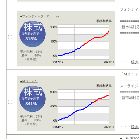
フォンティ
■フォンティーヌ：ＤＬⅡss
========
累積利益率
: 新市場
========
5
8
年
ヶ月で
315%
平均年利：55%
勝率 ：86%
（月単位）
・・・
続き
「Ｍ３：ｖ
---------------
■Ｍ３：ｖ１
ストラテジ
累積利益率
========
: 新市場
8
8
年
ヶ月で
841%
平均年利：97%
勝率 ：89%
（月単位）
・・・
続き