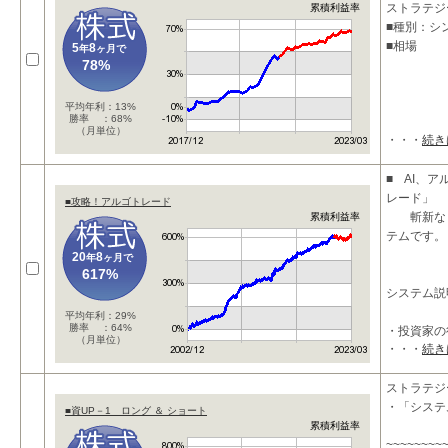
ストラテジ
累積利益率
■種別：シ
■相場
5
8
年
ヶ月で
78%
平均年利：13%
勝率 ：68%
（月単位）
・・・
続き
■ AI、
レード」
■攻略！アルゴトレード
斬新なロ
累積利益率
テムです。
20
8
年
ヶ月で
617%
システム説
平均年利：29%
勝率 ：64%
・投資家の
（月単位）
・・・
続き
ストラテジ
・「システ
■資UP－1 ロング ＆ ショート
累積利益率
~~~~~~~~