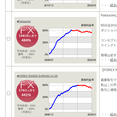
（月単位）
・・・
続き
Patras
■Patrasche
60分足(
累積利益率
ポジション
14
10
年
ヶ月で
484%
コンセプト
スイングト
平均年利：32%
勝率 ：68%
相場は必ず
（月単位）
・・・
続き
【FOREX 
■FOREX RANGE EURUSD V1.05
裁量取引で
累積利益率
私はこの手
取引に感情
17
1
年
ヶ月で
441%
平均年利：25%
勝率 ：69%
（月単位）
・・・
続き