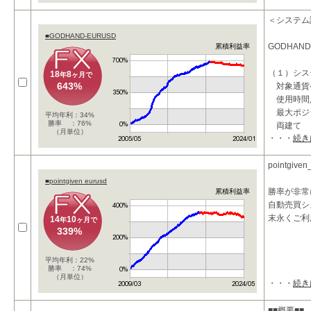
＜システム
■GODHAND-EURUSD
GODHAND
累積利益率
（１）シス
18
8
年
ヶ月で
643%
対象通貨
使用時
最大ポジ
平均年利：34%
勝率 ：76%
両建て
（月単位）
・・・
続き
損切り指
エントリ
pointgi
■pointgiven eurusd
勝率が非常
累積利益率
自動売買シ
末永くご利
14
10
年
ヶ月で
339%
平均年利：22%
勝率 ：74%
（月単位）
・・・
続き
■■概要■■