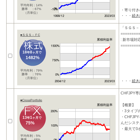
平均年利：14%
勝率 ：67%
・寄り付き
（月単位）
・・・
続き
「ＳＧＳ－
========
■ＳＧＳ－ＦC
: 新市場
累積利益率
========
18
8
年
ヶ月で
1482%
平均年利：79%
勝率 ：76%
（月単位）
・・・
続き
CHFJPY
■CrossPortfolio
【概要】
累積利益率
・3タイプ
・CHFJ
13
1
年
ヶ月で
75%
んだシステ
・最大で3
平均年利：5%
勝率 ：48%