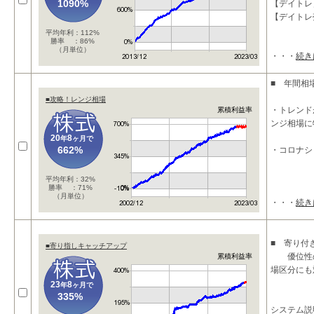
1090%
【デイトレ
【デイトレ
平均年利：112%
勝率 ：86%
（月単位）
・・・
続き
■ 年間相
■攻略！レンジ相場
・トレンド
累積利益率
ンジ相場に
20
8
年
ヶ月で
662%
・コロナシ
平均年利：32%
勝率 ：71%
（月単位）
・・・
続き
■ 寄り付
■寄り指しキャッチアップ
優位性の
累積利益率
場区分にも
23
8
年
ヶ月で
335%
システム説