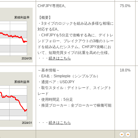
いインジケーターです。
CHFJPY専用EA。
75.0%
こちら
【概要】
累積利益率
・3タイプのロジックを組み込み多様な相場に
対応するEA。
・CHFJPYを5分足で攻略する為に、デイトレ
ンドフォロー、ブレイクアウトの3種のトレー
ドを組み込んだシステム。CHFJPY攻略にお
いて、短期売買タイプの比重を高めた仕様。
・・・
続きはこちら
・最大で3ポ
～基本情報～
18.0%
・EA名：Simpleple（シンプルプル）
・通貨ペア：USDJPY
累積利益率
・取引スタイル：デイトレード、スイングト
レード
・使用時間足：5分足
・推奨ブローカー：全ブローカーで稼働可能
・・・
続きはこちら
～概要～
★ローリスクハイリターン