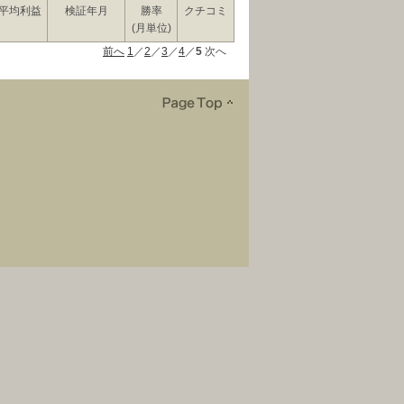
平均利益
検証年月
勝率
クチコミ
(月単位)
前へ
1
／
2
／
3
／
4
／
5
次へ
問い合わせ
｜
した結果であり、今後の利益を保証するものではありません。なお、明記のない
いかなる損失を出された場合でも、当社および当社に情報を提供した第三者は一
きますようお願い致します。