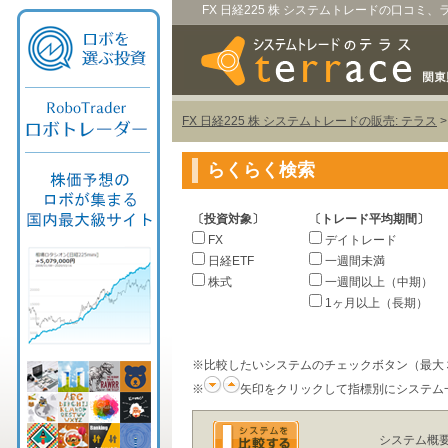
FX 日経225 株 システムトレードの口コミ
FX 日経225 株 システムトレードの販売: テラス
らくらく検索
〔投資対象〕
〔トレード平均期間〕
FX
デイトレード
日経ETF
一週間未満
株式
一週間以上（中期）
1ヶ月以上（長期）
※比較したいシステムのチェックボタン（最大
※
矢印をクリックして指標別にシステム
システム概