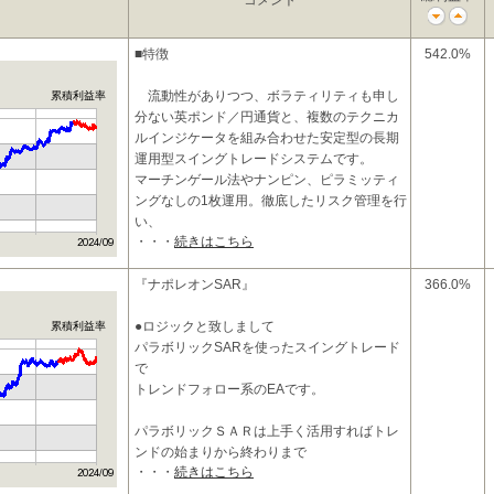
コメント
■特徴
542.0%
流動性がありつつ、ボラティリティも申し
累積利益率
分ない英ポンド／円通貨と、複数のテクニカ
ルインジケータを組み合わせた安定型の長期
運用型スイングトレードシステムです。
マーチンゲール法やナンピン、ピラミッティ
ングなしの1枚運用。徹底したリスク管理を行
い、
・・・
続きはこちら
『ナポレオンSAR』
366.0%
●ロジックと致しまして
累積利益率
パラボリックSARを使ったスイングトレード
で
トレンドフォロー系のEAです。
パラボリックＳＡＲは上手く活用すればトレ
ンドの始まりから終わりまで
・・・
続きはこちら
根こそぎ利益に変えることが出来る素晴らし