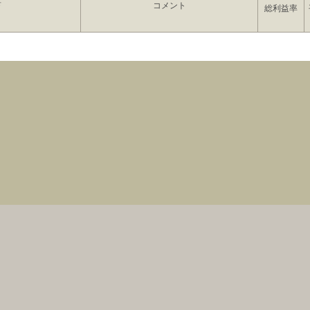
要
高収益を得ることができる上に、損失を被る
コメント
総利益率
特定商取引表示
｜
金融ADR対応
｜
個人情報保護方針
｜
よくある質問
｜
コラム
｜
お
える場合がございます。 当サイトで紹介するシステムトレードの成績は弊社が検証
年率換算しております。弊社の紹介する情報やシステムトレードを利用した売買で
利用に関する自己責任またはリスクに関して十分にご理解の上でお取引していただ
Copyright TERRACE CO.,LTD