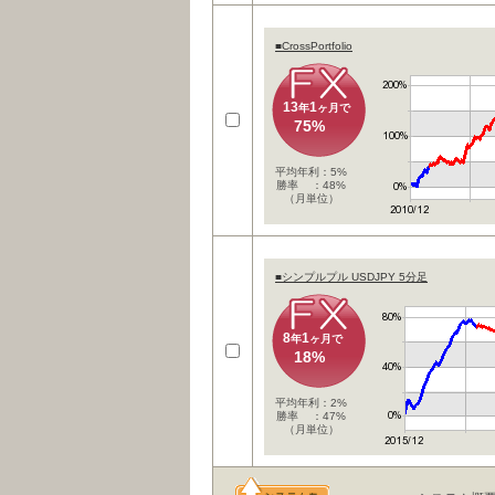
■CrossPortfolio
13
1
年
ヶ月で
75%
平均年利：5%
勝率 ：48%
（月単位）
■シンプルプル USDJPY 5分足
8
1
年
ヶ月で
18%
平均年利：2%
勝率 ：47%
（月単位）