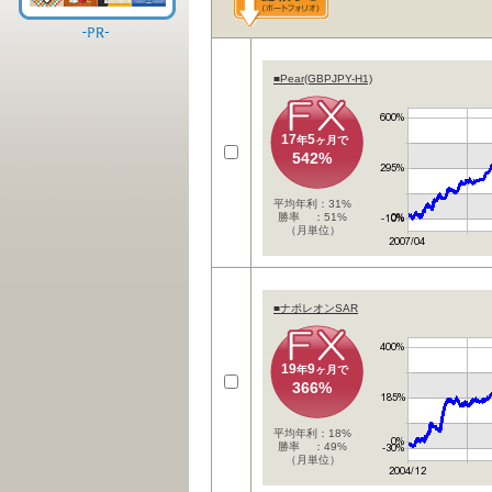
■Pear(GBPJPY-H1)
17
5
年
ヶ月で
542%
平均年利：31%
勝率 ：51%
（月単位）
■ナポレオンSAR
19
9
年
ヶ月で
366%
平均年利：18%
勝率 ：49%
（月単位）