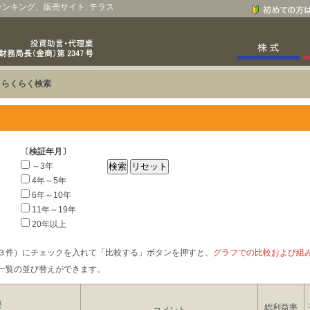
、ランキング、販売サイト: テラス
>
らくらく検索
〔検証年月〕
～3年
4年～5年
6年～10年
11年～19年
20年以上
３件）にチェックを入れて「比較する」ボタンを押すと、
グラフでの比較および組
一覧の並び替えができます。
要
総利益率