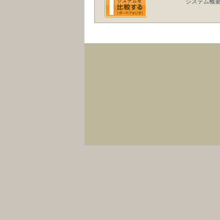
システム概
会社概要
｜
株、為替、先物への投資は様々なリスクを伴い、お客様の投資元本に損失を与
限り、取引手数料や税金等は含まない結果です。平均年利は１年未満の結果も
切の責任を負いません。ご