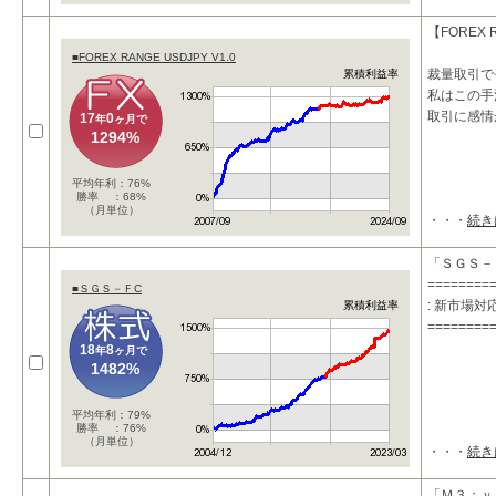
【FOREX 
■FOREX RANGE USDJPY V1.0
裁量取引で
累積利益率
私はこの手
取引に感情
17
0
年
ヶ月で
1294%
平均年利：76%
勝率 ：68%
（月単位）
・・・
続き
「ＳＧＳ－
========
■ＳＧＳ－ＦC
: 新市場
累積利益率
========
18
8
年
ヶ月で
1482%
平均年利：79%
勝率 ：76%
（月単位）
・・・
続き
「Ｍ３：ｖ