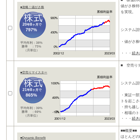
■ 株価2
値がさ株特
■攻略！値がさ株
を実現。
累積利益率
20
8
年
ヶ月で
797%
システム説
・値がさ株
平均年利：38%
勝率 ：75%
（月単位）
・・・
続き
■ 空売り
■空売りマイスター
累積利益率
システム説
21
8
年
ヶ月で
865%
・東証一部
トを起こさ
・持ち越し
平均年利：39%
勝率 ：69%
・相場のト
（月単位）
・・・
続き
■■概要■■
ほとんどの
■Dynamic Benefit