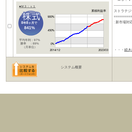
---------------
■Ｍ３：ｖ１
ストラテジ
累積利益率
========
: 新市場
8
8
年
ヶ月で
841%
平均年利：97%
勝率 ：89%
（月単位）
・・・
続き
システム概要