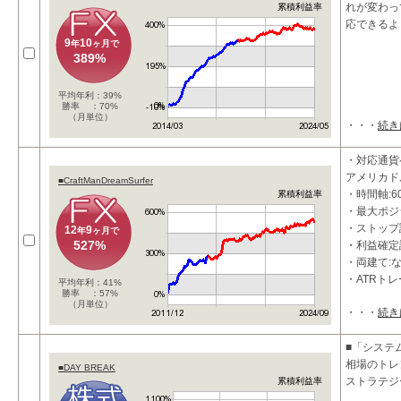
れが変わって
累積利益率
応できるよ
9
10
年
ヶ月で
389%
平均年利：39%
勝率 ：70%
（月単位）
・・・
続き
・対応通貨
アメリカドル
■CraftManDreamSurfer
・時間軸:6
累積利益率
・最大ポジ
・ストップ設
12
9
年
ヶ月で
527%
・利益確定設
・両建て:
・ATRト
平均年利：41%
勝率 ：57%
（月単位）
・・・
続き
■特
■「システム
相場のトレ
■DAY BREAK
ストラテジ
累積利益率