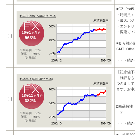
エントリ
■GZ_Port
・時間足：
■GZ_Port5_AUDJPY M15
・最大ポジ
累積利益率
・エントリ
・両建て：
16
1
年
ヶ月で
563%
■ＥＡ対応
GMT_Off
平均年利：35%
勝率 ：60%
（月単位）
・・・
続き
■投資コン
【記念値下
好評をもち
■Cactus (GBPJPY-M15)
つきまして
累積利益率
ます。お申
18
11
年
ヶ月で
682%
□商品特性
テ
平均年利：36%
勝率 ：58%
（月単位）
・・・
続き