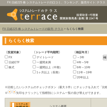
FX 日経225 株 システムトレードの口コミ、ランキング、販売サイト: テラス
FX 日経225 株 システムトレードの販売: テラス
>
らくらく検索
らくらく検索
〔投資対象〕
〔トレード平均期間〕
〔検証年月〕
FX
デイトレード
～3年
日経ETF
一週間未満
4年～5年
株式
一週間以上（中期）
6年～10年
1ヶ月以上（長期）
11年～19年
20年以上
※比較したいシステムのチェックボタン（最大３件）にチェックを入れて「比
※
矢印をクリックして指標別にシステム一覧の並び替えができます。
システム概要