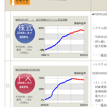
■TOPIX
■MEGA HIT ～ 超大型株のデイトレ完全攻略
累積利益率
システム説
23
8
年
ヶ月で
808%
・TOPI
・持ち越し
・超大型株
平均年利：34%
勝率 ：73%
（月単位）
・・・
続き
相場のトレ
＜システム
■GODHAND-EURUSD
GODHAND
累積利益率
（１）シス
18
8
年
ヶ月で
643%
対象通貨
使用時
最大ポジ
平均年利：34%
勝率 ：76%
両建て
（月単位）
・・・
続き
損切り指