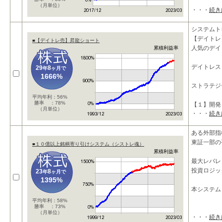
（月単位）
・・・
続き
システムト
【デイトレ
■【デイトレ売】昇龍ショート
人気のデイ
累積利益率
デイトレス
29
8
年
ヶ月で
1666%
ストラテジ
平均年利：56%
勝率 ：78%
【１】開発
（月単位）
・・・
続き
ある外部指
東証一部の
■１０億以上銘柄寄り引けシステム（シストレ魂）
累積利益率
最大レバレ
投資ロジッ
23
8
年
ヶ月で
1395%
本システム
平均年利：58%
勝率 ：73%
（月単位）
・・・
続き