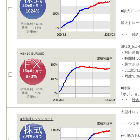
23
8
年
ヶ月で
1024%
■最大ドロ
最大ドロー
平均年利：43%
勝率 ：67%
（月単位）
・・・
続き
SK10_EU
・対応通貨:
■SK10 EURUSD
・時間軸:6
累積利益率
・最大ポジ
・LC設定(1
15
6
年
ヶ月で
673%
・両建て:
■特徴
平均年利：43%
勝率 ：59%
1ポジショ
（月単位）
・・・
続き
リスクを軽
大型株ロン
■大型株ロングショート
～～システ
累積利益率
●相場のト
23
8
年
ヶ月で