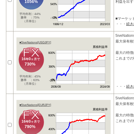
1056%
利益を出す
平均年利：44%
勝率 ：75%
■マーケッ
（月単位）
・・・
続き
本システム
5iveNa
最大保有枚
■5iveNations[USDJPY]
累積利益率
最大の特徴
これまでの
16
0
年
ヶ月で
730%
平均年利：45%
勝率 ：63%
（月単位）
・・・
続き
5iveNa
最大保有枚
■5iveNations[EURJPY]
累積利益率
最大の特徴
これまでの
16
0
年
ヶ月で
790%