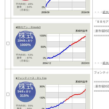
平均年利：49%
勝率 ：63%
（月単位）
・・・
続き
「ＢＢモア
========
■BBモアン：Ⅲmode3
: 新市場
累積利益率
========
18
8
年
ヶ月で
1000%
平均年利：53%
勝率 ：87%
（月単位）
・・・
続き
フォンティ
■フォンティーヌ：ＤＬⅡss
========
累積利益率
: 新市場
========
5
8
年
ヶ月で
315%
平均年利：55%
勝率 ：86%