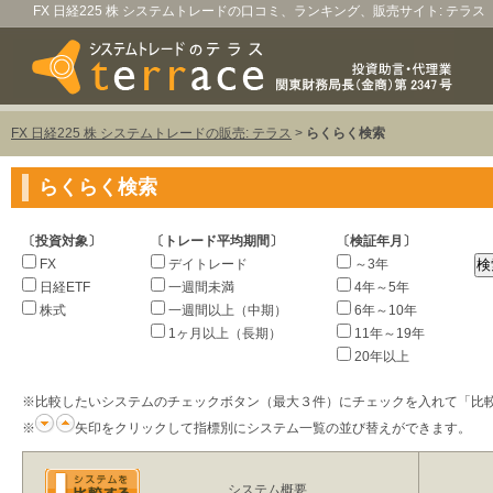
FX 日経225 株 システムトレードの口コミ、ランキング、販売サイト: テラス
FX 日経225 株 システムトレードの販売: テラス
>
らくらく検索
らくらく検索
〔投資対象〕
〔トレード平均期間〕
〔検証年月〕
FX
デイトレード
～3年
日経ETF
一週間未満
4年～5年
株式
一週間以上（中期）
6年～10年
1ヶ月以上（長期）
11年～19年
20年以上
※比較したいシステムのチェックボタン（最大３件）にチェックを入れて「比
※
矢印をクリックして指標別にシステム一覧の並び替えができます。
システム概要