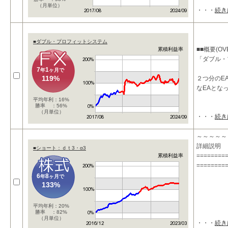
（月単位）
・・・
続き
■ダブル・プロフィットシステム
■■概要(OVE
累積利益率
「ダブル・
7
1
年
ヶ月で
119%
２つ分のE
なEAとな
平均年利：16%
勝率 ：56%
（月単位）
・・・
続き
【損小利大
～～～～～
詳細説明 
■ショート：ｄｔ3・α3
========
累積利益率
========
6
8
年
ヶ月で
133%
平均年利：20%
勝率 ：82%
（月単位）
・・・
続き