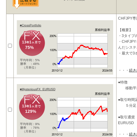
CHFJPY
■CrossPortfolio
【概要】
累積利益率
・3タイプ
・CHFJ
13
1
年
ヶ月で
75%
んだシステ
・最大で3
平均年利：5%
勝率 ：48%
（月単位）
・・・
続き
●特徴
移動平均
■MysteriousFX_EURUSD
累積利益率
●取引時間
５分足
13
1
年
ヶ月で
129%
●取引通貨
EURUSD
平均年利：9%
勝率 ：76%
（月単位）
・・・
続き
●パラメー