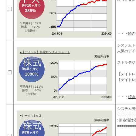
9
10
年
ヶ月で
389%
平均年利：39%
勝率 ：70%
（月単位）
・・・
続き
システムト
人気のデイ
■【デイトレ】昇龍ロング＆ショート
累積利益率
ストラテジ
9
8
年
ヶ月で
1090%
【デイトレ
【デイトレ
平均年利：112%
勝率 ：86%
（月単位）
・・・
続き
システム説
========
■シータ：1ｃ２
: 新市場
累積利益率
========
9
8
年
ヶ月で