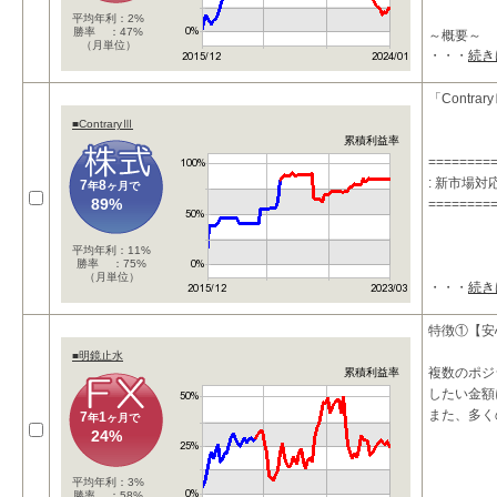
平均年利：2%
勝率 ：47%
～概要～
（月単位）
・・・
続き
★ローリス
高収益を得
「Contra
■ContraryⅢ
累積利益率
========
: 新市場
7
8
年
ヶ月で
89%
========
平均年利：11%
勝率 ：75%
（月単位）
・・・
続き
特徴①【安
■明鏡止水
複数のポジ
累積利益率
したい金額
また、多く
7
1
年
ヶ月で
24%
平均年利：3%
勝率 ：58%