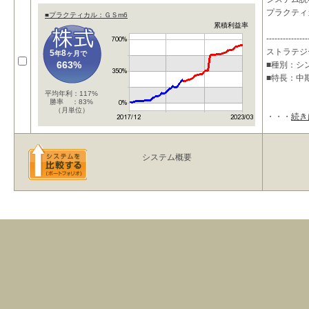
プラクティ
■プラクティカル：ＧＳm6
累積利益率
---------------
ストラテジ
5
8
年
ヶ月で
663%
■種別：シ
■特長：中
平均年利：117%
勝率 ：83%
（月単位）
・・・
続き
システム概要