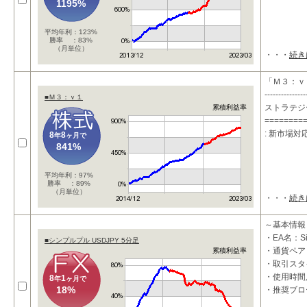
1195%
平均年利：123%
勝率 ：83%
（月単位）
・・・
続き
「Ｍ３：ｖ
---------------
■Ｍ３：ｖ１
ストラテジ
累積利益率
========
: 新市場
8
8
年
ヶ月で
841%
平均年利：97%
勝率 ：89%
（月単位）
・・・
続き
～基本情報
・EA名：S
■シンプルプル USDJPY 5分足
・通貨ペア：
累積利益率
・取引スタ
・使用時間
8
1
年
ヶ月で
18%
・推奨ブロ