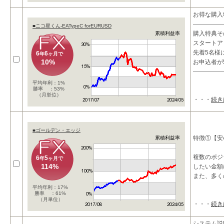
お得な購入
---------------
■ニコ星くん-EATypeC forEURUSD
購入特典そ
累積利益率
スタートア
先着5名様に
6
6
年
ヶ月で
10%
お申込者が
---------------
平均年利：1%
勝率 ：53%
（月単位）
・・・
続き
■ゴールデン・エッジ
特徴①【安
累積利益率
複数のポジ
6
5
年
ヶ月で
114%
したい金額
また、多く
平均年利：17%
勝率 ：61%
（月単位）
・・・
続き
システム説