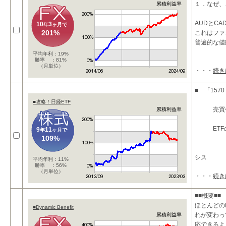
１．なぜ、
累積利益率
AUDとC
10
3
年
ヶ月で
201%
これはファ
普遍的な値
平均年利：19%
勝率 ：81%
（月単位）
・・・
続き
■ 「15
■攻略！日経ETF
売買代金
累積利益率
ETFのみ
9
11
年
ヶ月で
109%
シス
平均年利：11%
勝率 ：56%
（月単位）
・・・
続き
■■概要■■
ほとんどの
■Dynamic Benefit
れが変わって
累積利益率
応できるよ