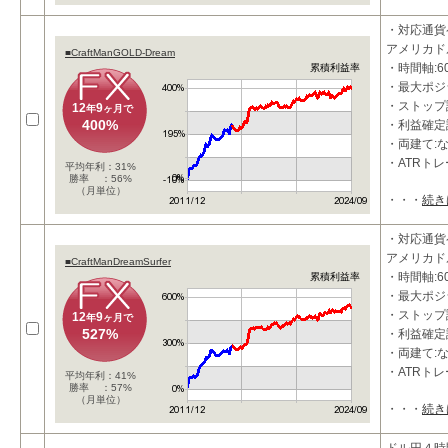
takeprofi
takeprof
・対応通貨
stoploss_
アメリカドル/
■CraftManGOLD-Dream
・時間軸:6
累積利益率
・最大ポジ
・ストップ設
12
9
年
ヶ月で
400%
・利益確定設
・両建て:
・ATRト
平均年利：31%
勝率 ：56%
（月単位）
・・・
続き
・対応通貨
アメリカドル
■CraftManDreamSurfer
・時間軸:6
累積利益率
・最大ポジ
・ストップ設
12
9
年
ヶ月で
527%
・利益確定設
・両建て:
・ATRト
平均年利：41%
勝率 ：57%
（月単位）
・・・
続き
■特