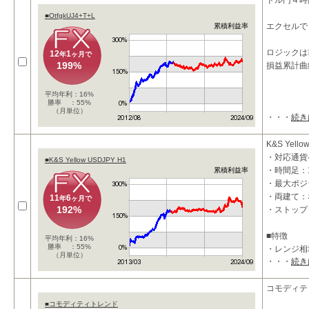
ドル円４時
■OtfgkUJ4+T+L
エクセルで
累積利益率
ロジックは
12
1
年
ヶ月で
199%
損益累計曲
平均年利：16%
勝率 ：55%
（月単位）
・・・
続き
K&S Yello
・対応通貨ペ
■K&S Yellow USDJPY H1
・時間足：
累積利益率
・最大ポジ
・両建て：
11
6
年
ヶ月で
192%
・ストップ
■特徴
平均年利：16%
勝率 ：55%
・レンジ相
（月単位）
・・・
続き
・勝率を重
コモディテ
■コモディティトレンド