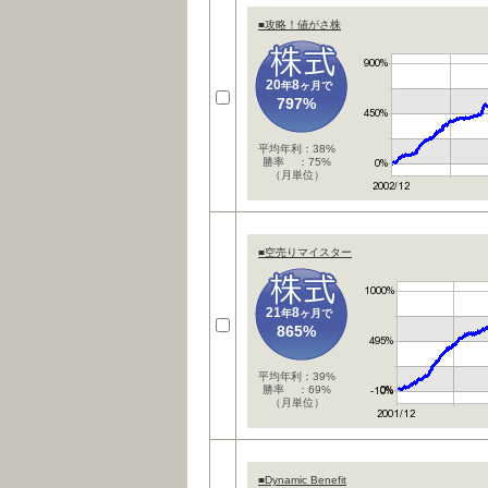
■攻略！値がさ株
20
8
年
ヶ月で
797%
平均年利：38%
勝率 ：75%
（月単位）
■空売りマイスター
21
8
年
ヶ月で
865%
平均年利：39%
勝率 ：69%
（月単位）
■Dynamic Benefit