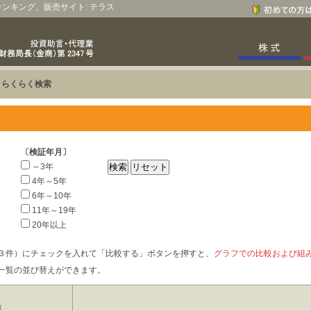
、ランキング、販売サイト: テラス
>
らくらく検索
〔検証年月〕
～3年
4年～5年
6年～10年
11年～19年
20年以上
３件）にチェックを入れて「比較する」ボタンを押すと、
グラフでの比較および組
一覧の並び替えができます。
要