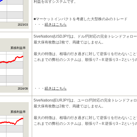
利益を出すシステムです。
■マーケットインパクトを考慮した大型株のみのトレード
・・・
続きはこちら
本システムは10日間の平均売買代金が2
5iveNations[USDJPY]は、ドル/円対応の完全トレンドフ
最大保有枚数は2枚で、両建てはしません。
累積利益率
最大の特徴は、相場の行き過ぎに対して逆張りを行わないこと
これまでの弊社のシステムは、順張り7～8:逆張り3～2という
・・・
続きはこちら
5iveNations[EURJPY]は、ユーロ/円対応の完全トレンド
最大保有枚数は2枚で、両建てはしません。
累積利益率
最大の特徴は、相場の行き過ぎに対して逆張りを行わないこと
これまでの弊社のシステムは、順張り7～8:逆張り3～2という