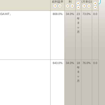
総利益率
利
(月単位)
A HIT」
808.0%
34.0%
23
73.0%
0.0
年
8
ヶ
月
643.0%
34.0%
18
76.0%
0.0
年
8
ヶ
月