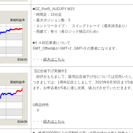
エントリータイ
■GZ_Port5_AUDJPY M15
・時間足：15分足
・最大ポジション数：5
累積利益率
・エントリータイプ： スイングトレード（週末決済あり）
・両建て：有り（各ロジック独立のため）
■ＥＡ対応業者について
GMT_Offset値が GMT+2 , GMT+3 の業者になります。
・・・
続きはこちら
■投資コンセプトおよび特
【記念値下げ実施中】
好評をもちまして、販売記念値下げ分については完売いたし
つきましては、1周年記念としまして、2023年6月30日まで5名
累積利益率
ます。お申込者が5名に達し次第、値上げさせていただきます
□商品特性
テ
・・・
続きはこちら