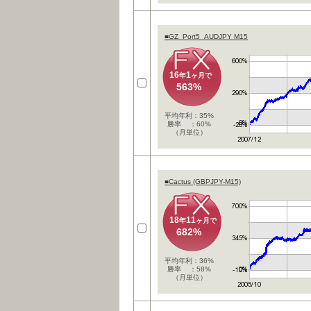
■GZ_Port5_AUDJPY M15
16
1
年
ヶ月で
563%
平均年利：35%
勝率 ：60%
（月単位）
■Cactus (GBPJPY-M15)
18
11
年
ヶ月で
682%
平均年利：36%
勝率 ：58%
（月単位）