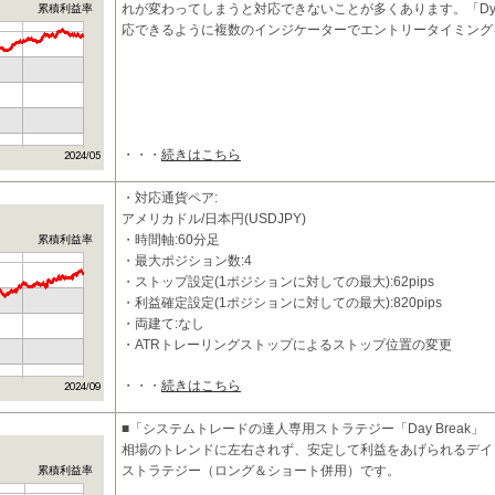
れが変わってしまうと対応できないことが多くあります。「Dynam
累積利益率
応できるように複数のインジケーターでエントリータイミング
・・・
続きはこちら
・対応通貨ペア:
アメリカドル/日本円(USDJPY)
・時間軸:60分足
累積利益率
・最大ポジション数:4
・ストップ設定(1ポジションに対しての最大):62pips
・利益確定設定(1ポジションに対しての最大):820pips
・両建て:なし
・ATRトレーリングストップによるストップ位置の変更
・・・
続きはこちら
■特
■「システムトレードの達人専用ストラテジー「Day Break」
相場のトレンドに左右されず、安定して利益をあげられるデイ
ストラテジー（ロング＆ショート併用）です。
累積利益率