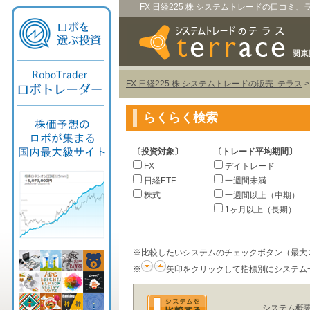
FX 日経225 株 システムトレードの口コミ
FX 日経225 株 システムトレードの販売: テラス
らくらく検索
〔投資対象〕
〔トレード平均期間〕
FX
デイトレード
日経ETF
一週間未満
株式
一週間以上（中期）
1ヶ月以上（長期）
※比較したいシステムのチェックボタン（最大
※
矢印をクリックして指標別にシステム
システム概