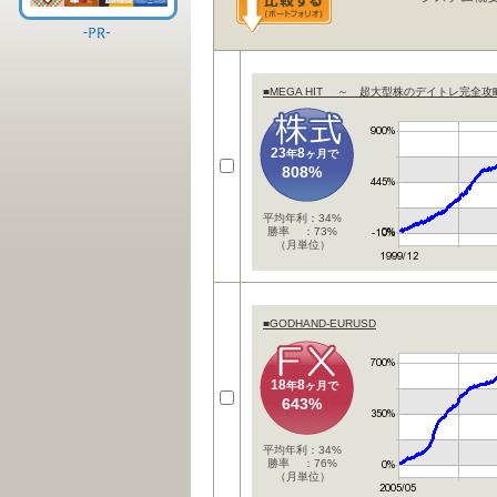
■MEGA HIT ～ 超大型株のデイトレ完全攻
23
8
年
ヶ月で
808%
平均年利：34%
勝率 ：73%
（月単位）
■GODHAND-EURUSD
18
8
年
ヶ月で
643%
平均年利：34%
勝率 ：76%
（月単位）