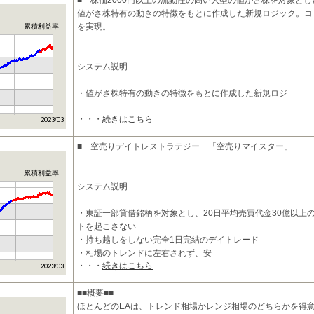
■ 株価2000円以上の流動性の高い大型の値がさ株を対象と
値がさ株特有の動きの特徴をもとに作成した新規ロジック。コ
を実現。
累積利益率
システム説明
・値がさ株特有の動きの特徴をもとに作成した新規ロジ
・・・
続きはこちら
■ 空売りデイトレストラテジー 「空売りマイスター」
累積利益率
システム説明
・東証一部貸借銘柄を対象とし、20日平均売買代金30億以上
トを起こさない
・持ち越しをしない完全1日完結のデイトレード
・相場のトレンドに左右されず、安
・・・
続きはこちら
■■概要■■
ほとんどのEAは、トレンド相場かレンジ相場のどちらかを得