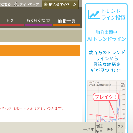
み合わせ（ポートフォリオ）ができます。
検証
クチ
平均年
勝率
年月
コミ