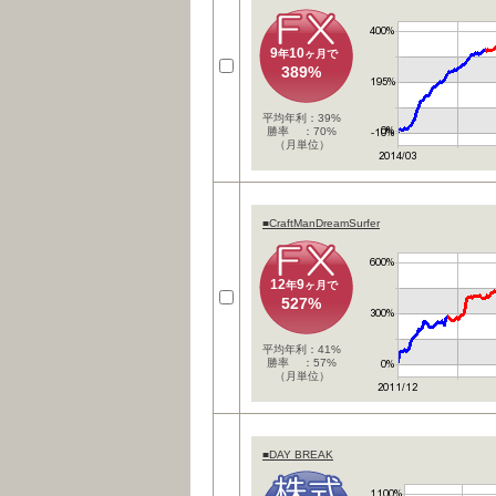
9
10
年
ヶ月で
389%
平均年利：39%
勝率 ：70%
（月単位）
■CraftManDreamSurfer
12
9
年
ヶ月で
527%
平均年利：41%
勝率 ：57%
（月単位）
■DAY BREAK