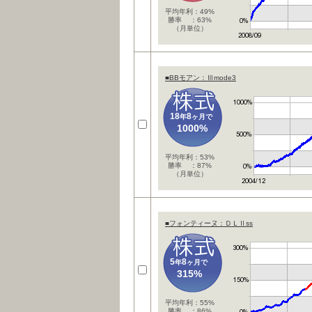
平均年利：49%
勝率 ：63%
（月単位）
■BBモアン：Ⅲmode3
18
8
年
ヶ月で
1000%
平均年利：53%
勝率 ：87%
（月単位）
■フォンティーヌ：ＤＬⅡss
5
8
年
ヶ月で
315%
平均年利：55%
勝率 ：86%