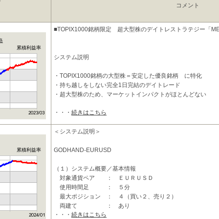
コメント
■TOPIX1000銘柄限定 超大型株のデイトレストラテジー「MEG
略
累積利益率
システム説明
・TOPIX1000銘柄の大型株＝安定した優良銘柄 に特化
・持ち越しをしない完全1日完結のデイトレード
・超大型株のため、マーケットインパクトがほとんどない
・・・
続きはこちら
相場のトレンドに左右さ
＜システム説明＞
GODHAND-EURUSD
累積利益率
（１）システム概要／基本情報
対象通貨ペア ： ＥＵＲＵＳＤ
使用時間足 ： ５分
最大ポジション ： ４（買い２、売り２）
両建て ： あり
・・・
続きはこちら
損切り指定 ： あり（pips指定）