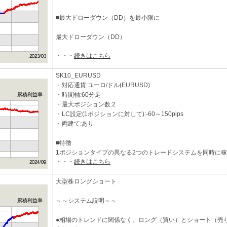
■最大ドローダウン（DD）を最小限に
最大ドローダウン（DD）
・・・
続きはこちら
SK10_EURUSD
・対応通貨:ユーロ/ドル(EURUSD)
・時間軸:60分足
累積利益率
・最大ポジション数:2
・LC設定(1ポジションに対して):-60～150pips
・両建て:あり
■特徴
1ポジションタイプの異なる2つのトレードシステムを同時に
・・・
続きはこちら
リスクを軽減させながら、リタ
大型株ロングショート
～～システム説明～～
累積利益率
●相場のトレンドに関係なく、ロング（買い）とショート（売