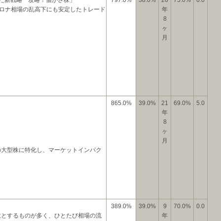
した新戦略「攻略！値がさ株」
797.0%
38.0%
20
75.0%
0.0
ロナ相場の乱高下にも安定したトレード
年
8
ヶ
月
865.0%
39.0%
21
69.0%
5.0
年
8
ヶ
月
の大型株に特化し、マーケットインパク
389.0%
39.0%
9
70.0%
0.0
意とするものが多く、ひとたび相場の流
年