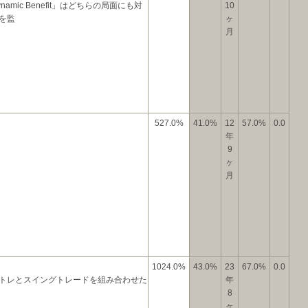
ic Benefit」はどちらの局面にも対
10
を監
ヶ
月
527.0%
41.0%
12
57.0%
0.0
年
9
ヶ
月
1024.0%
43.0%
23
67.0%
0.0
トレとスイングトレードを組み合わせた
年
8
ヶ