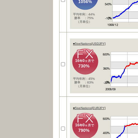
1056%
平均年利：44%
勝率 ：75%
（月単位）
■5iveNations[USDJPY]
16
0
年
ヶ月で
730%
平均年利：45%
勝率 ：63%
（月単位）
■5iveNations[EURJPY]
16
0
年
ヶ月で
790%