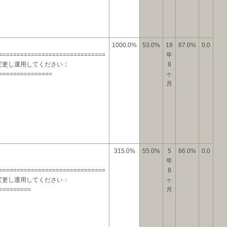
1000.0%
53.0%
18
87.0%
0.0
==============================
年
変更し運用してください：
8
===============
ヶ
月
315.0%
55.0%
5
86.0%
0.0
年
==============================
8
変更し運用してください：
ヶ
=========
月