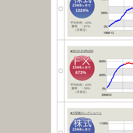
23
8
年
ヶ月で
1024%
平均年利：43%
勝率 ：67%
（月単位）
■SK10 EURUSD
15
6
年
ヶ月で
673%
平均年利：43%
勝率 ：59%
（月単位）
■大型株ロングショート
23
8
年
ヶ月で