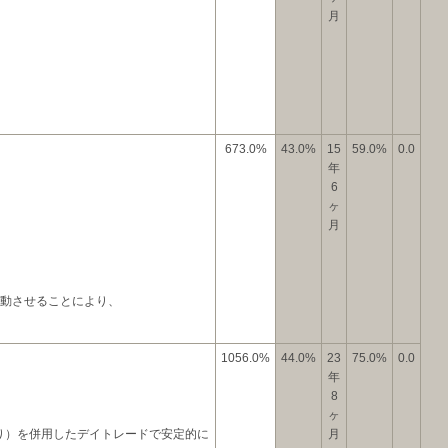
月
673.0%
43.0%
15
59.0%
0.0
年
6
ヶ
月
稼動させることにより、
1056.0%
44.0%
23
75.0%
0.0
年
8
ヶ
り）を併用したデイトレードで安定的に
月