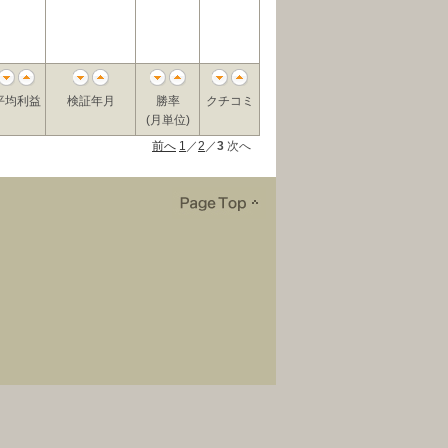
平均利益
検証年月
勝率
クチコミ
(月単位)
前へ
1
／
2
／
3
次へ
問い合わせ
｜
した結果であり、今後の利益を保証するものではありません。なお、明記のない