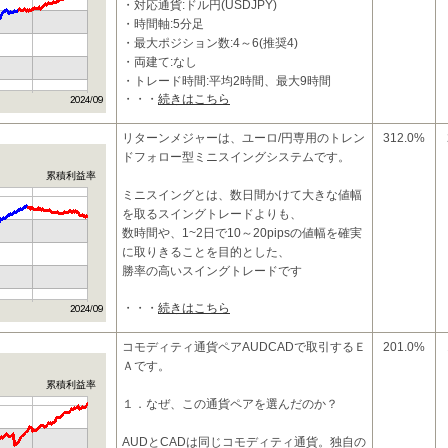
・上位時間軸の
・対応通貨:ドル円(USDJPY)
・時間軸:5分足
・最大ポジション数:4～6(推奨4)
・両建て:なし
・トレード時間:平均2時間、最大9時間
・・・
続きはこちら
・利確：35Pips、 損切:110pips
■ 特徴
リターンメジャーは、ユーロ/円専用のトレン
312.0%
ドフォロー型ミニスイングシステムです。
・押し目買い、戻り売りが基本ロジックで
累積利益率
す。
ミニスイングとは、数日間かけて大きな値幅
・上位時間軸のト
を取るスイングトレードよりも、
数時間や、1~2日で10～20pipsの値幅を確実
に取りきることを目的とした、
勝率の高いスイングトレードです
・・・
続きはこちら
コモディティ通貨ペアAUDCADで取引するＥ
201.0%
Ａです。
累積利益率
１．なぜ、この通貨ペアを選んだのか？
AUDとCADは同じコモディティ通貨。独自の