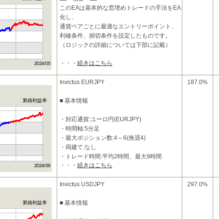
このEAは基本的な窓埋めトレードの手法をEA
化し、
通貨ペアごとに最適なエントリーポイント、
利確条件、損切条件を設定したものです。
（ロジックの詳細については下部に記載）
・・・
続きはこちら
検証においては、2000年～2005年の間で最適
化を行い、
20
Invictus EURJPY
187.0%
■ 基本情報
累積利益率
・対応通貨:ユーロ円(EURJPY)
・時間軸:5分足
・最大ポジション数:4～6(推奨4)
・両建て:なし
・トレード時間:平均2時間、最大9時間
・・・
続きはこちら
・利確：50Pips、 損切:120pips
■ 特徴
Invictus USDJPY
297.0%
・押し目買い、戻り売りが基本ロジックで
■ 基本情報
累積利益率
す。