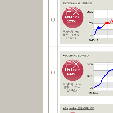
■MysteriousFX_EURUSD
13
1
年
ヶ月で
129%
平均年利：9%
勝率 ：76%
（月単位）
■GODHAND-EURUSD
18
8
年
ヶ月で
643%
平均年利：34%
勝率 ：76%
（月単位）
■Gaptrading窓埋-GBPUSD