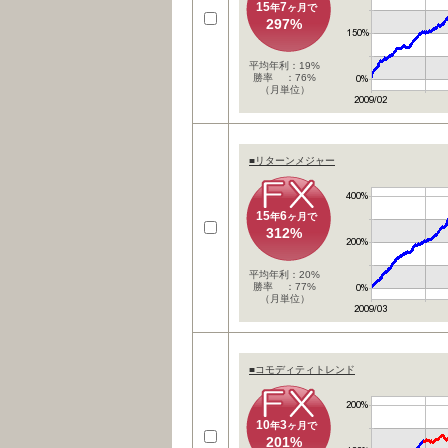
15
7
年
ヶ月で
297%
平均年利：19%
勝率 ：76%
（月単位）
■リターンメジャー
15
6
年
ヶ月で
312%
平均年利：20%
勝率 ：77%
（月単位）
■コモディティトレンド
10
3
年
ヶ月で
201%