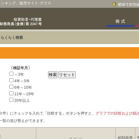
、ランキング、販売サイト: テラス
>
らくらく検索
〔検証年月〕
～3年
4年～5年
6年～10年
11年～19年
20年以上
３件）にチェックを入れて「比較する」ボタンを押すと、
グラフでの比較および組
一覧の並び替えができます。
要
総利益率