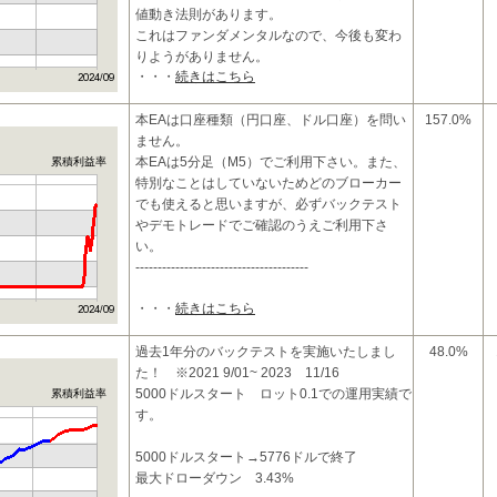
値動き法則があります。
これはファンダメンタルなので、今後も変わ
りようがありません。
・・・
続きはこちら
普遍的な値動き法則を捉えて、ストラテジー
が
本EAは口座種類（円口座、ドル口座）を問い
157.0%
ません。
本EAは5分足（M5）でご利用下さい。また、
累積利益率
特別なことはしていないためどのブローカー
でも使えると思いますが、必ずバックテスト
やデモトレードでご確認のうえご利用下さ
い。
---------------------------------------
・・・
続きはこちら
過去1年分のバックテストを実施いたしまし
48.0%
た！ ※2021 9/01~ 2023 11/16
5000ドルスタート ロット0.1での運用実績で
累積利益率
す。
5000ドルスタート→5776ドルで終了
最大ドローダウン 3.43%