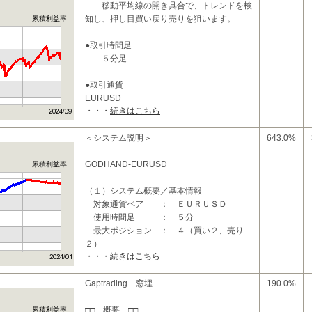
移動平均線の開き具合で、トレンドを検
知し、押し目買い戻り売りを狙います。
累積利益率
●取引時間足
５分足
●取引通貨
EURUSD
・・・
続きはこちら
●パラメーター
takeprofit_valu_sell=204 リミット設定
＜システム説明＞
643.0%
takeprofit_valu_buy=336 リミット設定
stoploss_valu_sell = 456 ストップロ
GODHAND-EURUSD
累積利益率
（１）システム概要／基本情報
対象通貨ペア ： ＥＵＲＵＳＤ
使用時間足 ： ５分
最大ポジション ： ４（買い２、売り
２）
・・・
続きはこちら
両建て ： あり
損切り指定 ： あり（pips指定）
エントリータイ
Gaptrading 窓埋
190.0%
□□ 概要 □□
累積利益率