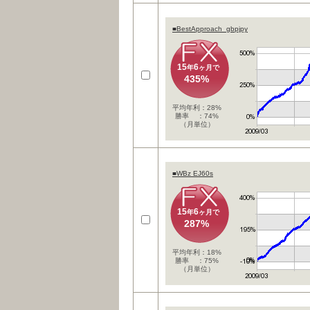
■BestApproach_gbpjpy
15
6
年
ヶ月で
435%
平均年利：28%
勝率 ：74%
（月単位）
■WBz EJ60s
15
6
年
ヶ月で
287%
平均年利：18%
勝率 ：75%
（月単位）