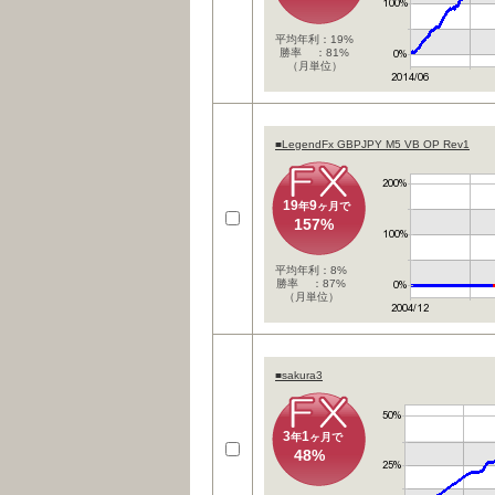
平均年利：19%
勝率 ：81%
（月単位）
■LegendFx GBPJPY M5 VB OP Rev1
19
9
年
ヶ月で
157%
平均年利：8%
勝率 ：87%
（月単位）
■sakura3
3
1
年
ヶ月で
48%