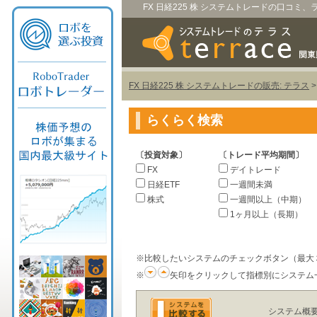
FX 日経225 株 システムトレードの口コミ
FX 日経225 株 システムトレードの販売: テラス
らくらく検索
〔投資対象〕
〔トレード平均期間〕
FX
デイトレード
日経ETF
一週間未満
株式
一週間以上（中期）
1ヶ月以上（長期）
※比較したいシステムのチェックボタン（最大
※
矢印をクリックして指標別にシステム
システム概