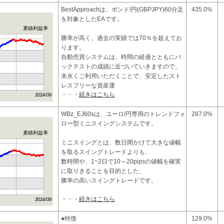
BestApproachは、ポンド/円(GBPJPY)60分足
435.0%
を対象としたEAです。
累積利益率
勝率が高く、過去の実績では70％を超えてお
ります。
自動売買システムは、時間の経過とともにバ
ックテストの成績に近づいていきますので、
末永くご利用いただくことで、安定したスト
レスフリーな資産運
・・・
続きはこちら
WBz_EJ60sは、ユーロ/円専用のトレンドフォ
287.0%
ロー型ミニスイングシステムです。
累積利益率
ミニスイングとは、数日間かけて大きな値幅
を取るスイングトレードよりも、
数時間や、1~2日で10～20pipsの値幅を確実
に取りきることを目的とした、
勝率の高いスイングトレードです。
・・・
続きはこちら
こ
●特徴
129.0%