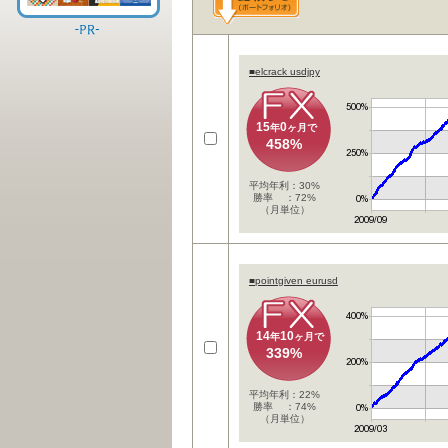
■elcrack usdjpy
15
0
年
ヶ月で
458%
平均年利：30%
勝率 ：72%
（月単位）
■pointgiven eurusd
14
10
年
ヶ月で
339%
平均年利：22%
勝率 ：74%
（月単位）