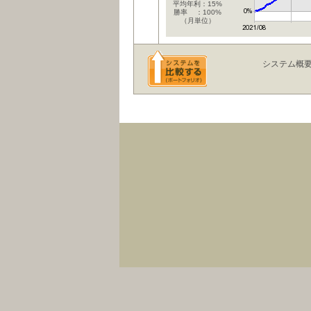
平均年利：15%
勝率 ：100%
（月単位）
システム概
会社概要
｜
株、為替、先物への投資は様々なリスクを伴い、お客様の投資元本に損失を与