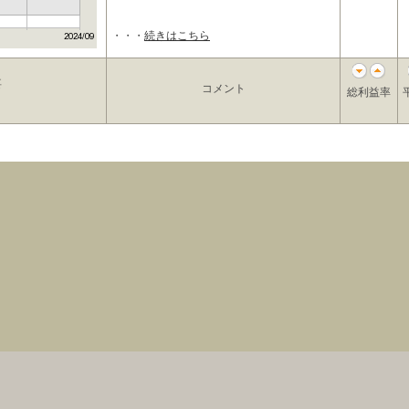
・・・
続きはこちら
要
コメント
総利益率
特定商取引表示
｜
金融ADR対応
｜
個人情報保護方針
｜
よくある質問
｜
コラム
｜
お
える場合がございます。 当サイトで紹介するシステムトレードの成績は弊社が検証