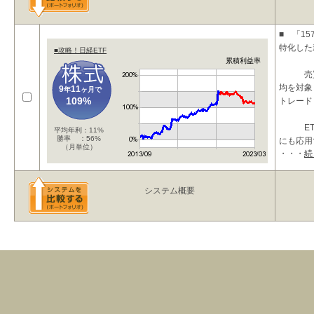
■ 「1
特化した
■攻略！日経ETF
累積利益率
売買代
均を対象
9
11
年
ヶ月で
109%
トレード
ETFの
平均年利：11%
勝率 ：56%
にも応用
（月単位）
・・・
続
シス
システム概要