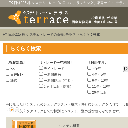
FX 日経225 株 システムトレードの口コミ、ランキング、販売サイト: テラス
FX 日経225 株 システムトレードの販売: テラス
>
らくらく検索
らくらく検索
〔投資対象〕
〔トレード平均期間〕
〔検証年月〕
FX
デイトレード
～3年
日経ETF
一週間未満
4年～5年
株式
一週間以上（中期）
6年～10年
1ヶ月以上（長期）
11年～19年
20年以上
※比較したいシステムのチェックボタン（最大３件）にチェックを入れて「比
※
矢印をクリックして指標別にシステム一覧の並び替えができます。
システム概要