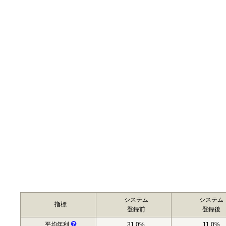
システム
システム
指標
登録前
登録後
平均年利
31.0%
11.0%