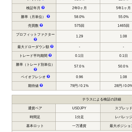
検証年月
2年0ヶ月
5年1ヶ月
勝率（月単位）
58.0%
55.0%
売買数
575回
1465回
プロフィットファクター
1.29
1.08
最大ドローダウン額
-
-
トレード平均期間
0.1日
0.1日
勝率（トレード別単位）
57.0％
50.0％
ペイオフレシオ
0.96
1.08
期待値
79円 / 0.1%
28円 / 0.0
テラスによる検証の詳細
通貨ペア
USDJPY
スプレッ
時間足
1分足
レバレッ
基本ロット
一万通貨
最大ポジショ