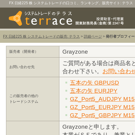
FX 日経225 株 システムトレードの口コミ、ランキング、販売サイト: テラス
FX 日経225 株 システムトレードの販売: テラス
>
詳細ページ
>
発行者プロフィー
Grayzone
販売者（開発者）
ご質問がある場合は商品名
お問い合わせ先
合わせ下さい。
お問い合わ
五本の矢 GBPUSD
五本の矢 EURJPY
この販売者の他の
GZ_Port5_AUDJPY M15
トレードシステム
GZ_Port5_EURJPY M15
GZ_Port5_GBPJPY M15
Grayzoneと申します。
本業がＳＥであり、兼業と