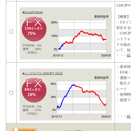
いインジ
CHFJP
こちら
■CrossPortfolio
【概要】
累積利益率
・3タイ
対応する
13
1
年
ヶ月で
75%
・CHF
ンドフォ
ドを組み
平均年利：5%
勝率 ：48%
いて、短
（月単位）
・・・
続
・最大で
～基本情
・EA名：
■シンプルプル USDJPY 5分足
・通貨ペア
累積利益率
・取引ス
レード
8
1
年
ヶ月で
18%
・使用時
・推奨ブ
平均年利：2%
勝率 ：47%
（月単位）
・・・
続
～概要～
★ローリ