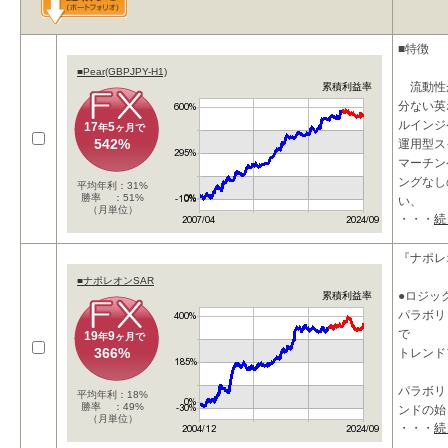
■特徴
■Pear(GBPJPY-H1)
流動性
累積利益率
分ない英
ルインジ
17
5
年
ヶ月で
542%
運用型ス
マーチン
ングなし
平均年利：31%
勝率 ：51%
い、
（月単位）
・・・
続
『ナポレ
■ナポレオンSAR
●ロジッ
累積利益率
パラボリ
で
19
9
年
ヶ月で
366%
トレンド
パラボリ
平均年利：18%
勝率 ：49%
ンドの始
（月単位）
・・・
続
根こそぎ