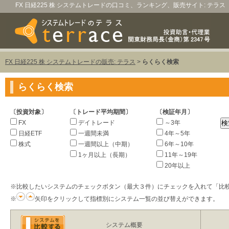
FX 日経225 株 システムトレードの口コミ、ランキング、販売サイト: テラス
FX 日経225 株 システムトレードの販売: テラス
>
らくらく検索
らくらく検索
〔投資対象〕
〔トレード平均期間〕
〔検証年月〕
FX
デイトレード
～3年
日経ETF
一週間未満
4年～5年
株式
一週間以上（中期）
6年～10年
1ヶ月以上（長期）
11年～19年
20年以上
※比較したいシステムのチェックボタン（最大３件）にチェックを入れて「比
※
矢印をクリックして指標別にシステム一覧の並び替えができます。
システム概要