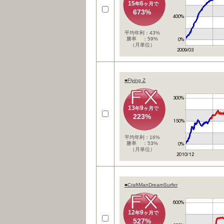
15
6
年
ヶ月で
673%
平均年利：43%
勝率 ：59%
（月単位）
■Flying Z
13
9
年
ヶ月で
223%
平均年利：16%
勝率 ：53%
（月単位）
■CraftManDreamSurfer
12
9
年
ヶ月で
527%