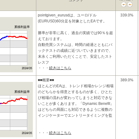
コメント
pointgiven_eurusdは、ユーロ/ドル
339.0%
(EURUSD)60分足を対象としたEAです。
累積利益率
勝率が非常に高く、過去の実績では90％を超
えております。
自動売買システムは、時間の経過とともにバ
ックテストの成績に近づいていきますので、
末永くご利用いただくことで、安定したスト
レスフ
・・・
続きはこちら
■■概要■■
389.0%
ほとんどのEAは、トレンド相場かレンジ相場
のどちらかを得意とするものが多く、ひとた
累積利益率
び相場の流れが変わってしまうと対応できな
いことが多くあります。「Dynamic Benefit」
はどちらの局面にも対応できるように複数の
インジケーターでエントリータイミングを監
・・・
続きはこちら