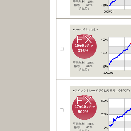
平均年利：15%
勝率 ：62%
（月単位）
■Leroux11_gbpjpy
15
6
年
ヶ月で
316%
平均年利：20%
勝率 ：69%
（月単位）
■スイングトレードでうねり取り！GBPJPY
17
10
年
ヶ月で
502%
平均年利：28%
勝率 ：62%
（月単位）