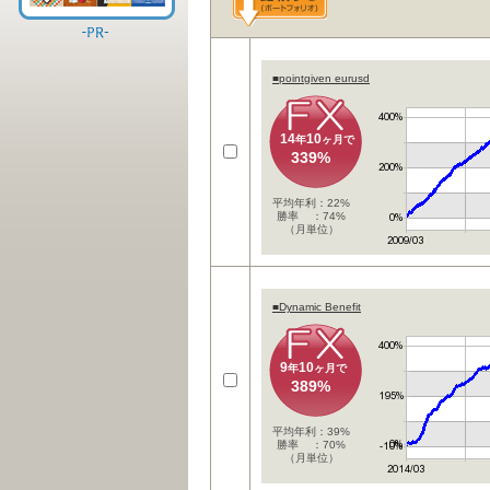
■pointgiven eurusd
14
10
年
ヶ月で
339%
平均年利：22%
勝率 ：74%
（月単位）
■Dynamic Benefit
9
10
年
ヶ月で
389%
平均年利：39%
勝率 ：70%
（月単位）