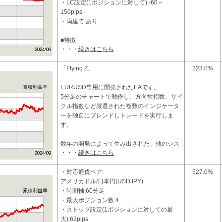
・LC設定(1ポジションに対して):-60～
150pips
・両建て:あり
■特徴
・・・
続きはこちら
1ポジションタイプの異なる2つのトレードシ
ステムを同時に稼動させることにより、
リスクを軽減させながら、リタ
「Flying Z」
223.0%
EURUSD専用に開発されたEAです。
累積利益率
5分足のチャートで動作し、方向性指数、サイ
クル指数など厳選された複数のインジケータ
ーを独自にブレンドしトレードを実行しま
す。
数年の開発によって生み出された、他のシス
・・・
続きはこちら
テムには無い精密なエグジットにより、ＰＲ
・対応通貨ペア:
527.0%
アメリカドル/日本円(USDJPY)
・時間軸:60分足
累積利益率
・最大ポジション数:4
・ストップ設定(1ポジションに対しての最
大):62pips