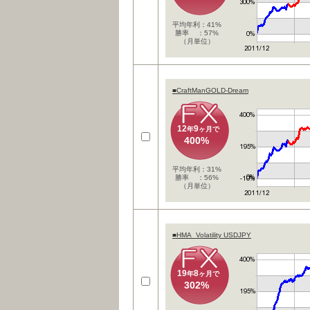
平均年利：41%
勝率 ：57%
（月単位）
■CraftManGOLD-Dream
12
9
年
ヶ月で
400%
平均年利：31%
勝率 ：56%
（月単位）
■HMA_Volatility USDJPY
19
8
年
ヶ月で
302%