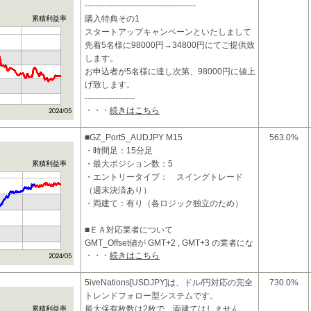
----------------------------------------
購入特典その1
累積利益率
スタートアップキャンペーンといたしまして
先着5名様に98000円→34800円にてご提供致
します。
お申込者が5名様に達し次第、98000円に値上
げ致します。
------------------
・・・
続きはこちら
■GZ_Port5_AUDJPY M15
563.0%
・時間足：15分足
・最大ポジション数：5
累積利益率
・エントリータイプ： スイングトレード
（週末決済あり）
・両建て：有り（各ロジック独立のため）
■ＥＡ対応業者について
GMT_Offset値が GMT+2 , GMT+3 の業者にな
・・・
続きはこちら
ります。
■投資コンセプトおよび特
5iveNations[USDJPY]は、ドル/円対応の完全
730.0%
トレンドフォロー型システムです。
最大保有枚数は2枚で、両建てはしません。
累積利益率