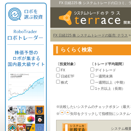
FX 日経225 株 システムトレードの口コミ
FX 日経225 株 システムトレードの販売: テラス
らくらく検索
〔投資対象〕
〔トレード平均期間〕
FX
デイトレード
日経ETF
一週間未満
株式
一週間以上（中期）
1ヶ月以上（長期）
※比較したいシステムのチェックボタン（最大
※
矢印をクリックして指標別にシステム
システム概