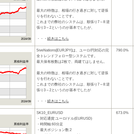
最大の特徴は、相場の行き過ぎに対して逆張
りを行わないことです。
これまでの弊社のシステムは、順張り7～8:逆
張り3～2というのが基本でしたが、
・・・
続きはこちら
5iveNations[EURJPY]は、ユーロ/円対応の完
790.0%
全トレンドフォロー型システムです。
最大保有枚数は2枚で、両建てはしません。
累積利益率
最大の特徴は、相場の行き過ぎに対して逆張
りを行わないことです。
これまでの弊社のシステムは、順張り7～8:逆
張り3～2というのが基本でしたが
・・・
続きはこちら
SK10_EURUSD
673.0%
・対応通貨:ユーロ/ドル(EURUSD)
・時間軸:60分足
累積利益率
・最大ポジション数:2