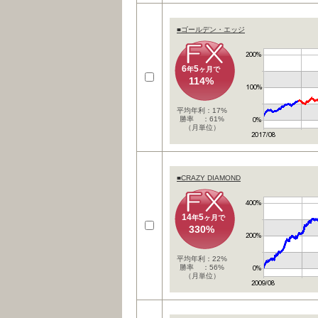
■ゴールデン・エッジ
6
5
年
ヶ月で
114%
平均年利：17%
勝率 ：61%
（月単位）
■CRAZY DIAMOND
14
5
年
ヶ月で
330%
平均年利：22%
勝率 ：56%
（月単位）