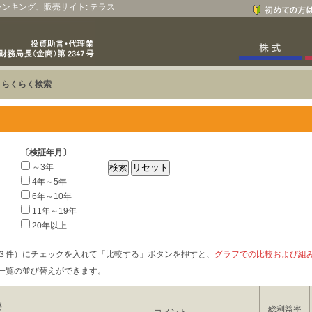
、ランキング、販売サイト: テラス
>
らくらく検索
〔検証年月〕
～3年
4年～5年
6年～10年
11年～19年
20年以上
３件）にチェックを入れて「比較する」ボタンを押すと、
グラフでの比較および組
一覧の並び替えができます。
要
総利益率