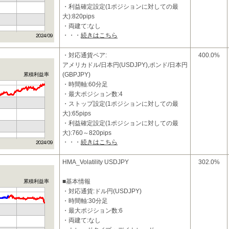
・利益確定設定(1ポジションに対しての最
大):820pips
・両建て:なし
・・・
続きはこちら
・ATRトレーリングストップによるストップ
位置の変更
・対応通貨ペア:
400.0%
■特
アメリカドル/日本円(USDJPY),ポンド/日本円
(GBPJPY)
累積利益率
・時間軸:60分足
・最大ポジション数:4
・ストップ設定(1ポジションに対しての最
大):65pips
・利益確定設定(1ポジションに対しての最
大):760～820pips
・・・
続きはこちら
・両建て:なし
・ATRトレーリングストップに
HMA_Volatility USDJPY
302.0%
■基本情報
累積利益率
・対応通貨:ドル円(USDJPY)
・時間軸:30分足
・最大ポジション数:6
・両建て:なし