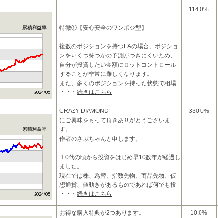
114.0%
特徴①【安心安全のワンポジ型】
累積利益率
複数のポジションを持つEAの場合、ポジショ
ンをいくつ持つかの予測がつきにくいため、
自分が投資したい金額にロットコントロール
することが非常に難しくなります。
また、多くのポジションを持った状態で相場
・・・
続きはこちら
が逆方向に進んで大量の含
CRAZY DIAMOND
330.0%
にご興味をもって頂きありがとうございま
す。
累積利益率
作者のさぶちゃんと申します。
１0代の頃から投資をはじめ早10数年が経過し
ました。
現在では株、為替、指数先物、商品先物、仮
想通貨、値動きがあるものであれば何でも投
・・・
続きはこちら
資対象にしております。
おかげ様
お得な購入特典が2つあります。
10.0%