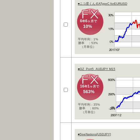
■ニコ星くん-EATypeC forEURUSD
6
6
年
ヶ月で
10%
平均年利：1%
勝率 ：53%
（月単位）
■GZ_Port5_AUDJPY M15
16
1
年
ヶ月で
563%
平均年利：35%
勝率 ：60%
（月単位）
■5iveNations[USDJPY]