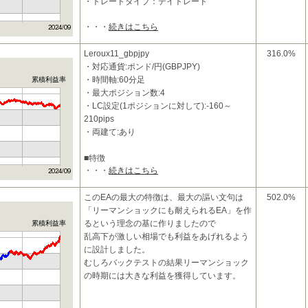
・トレードタイプ：デイトレード
・・・
続きはこちら
■特徴
・押し目買い、戻り売りが基本ロジックで
す。
Leroux11_gbpjpy
316.0%
・ハル移動平均（改良版）とCCIにより、トレ
・対応通貨:ポンド/円(GBPJPY)
ンドの方向と強さを
・時間軸:60分足
累積利益率
・最大ポジション数:4
・LC設定(1ポジションに対して):-160～
210pips
・両建て:あり
■特徴
・・・
続きはこちら
1ポジションタイプの異なる3つのトレードシ
ステムを同時に稼動させることにより、
リスクを軽減させながら、リ
このEAの最大の特徴は、最大の謳い文句は
502.0%
「リーマンショックにも耐えられるEA」を作
るという理念の基に作りましたので
累積利益率
乱高下が激しい相場でも利益をあげれるよう
に設計しました。
むしろバックテストの結果リーマンショック
の時期には大きな利益を獲得しています。