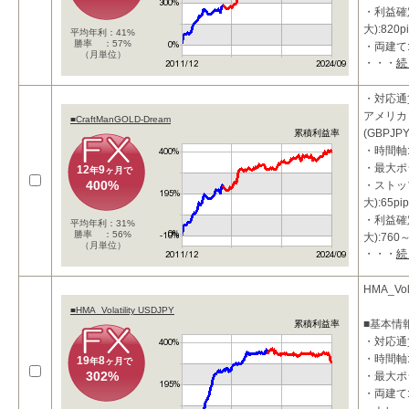
・利益確
大):820p
平均年利：41%
勝率 ：57%
・両建て
（月単位）
・・・
続
・ATR
位置の変
・対応通
■特
アメリカド
■CraftManGOLD-Dream
(GBPJPY
累積利益率
・時間軸:
・最大ポ
12
9
年
ヶ月で
400%
・ストッ
大):65pip
・利益確
平均年利：31%
勝率 ：56%
大):760～
（月単位）
・・・
続
・両建て
・ATR
HMA_Vola
■HMA_Volatility USDJPY
■基本情
累積利益率
・対応通貨
・時間軸:
19
8
年
ヶ月で
302%
・最大ポ
・両建て