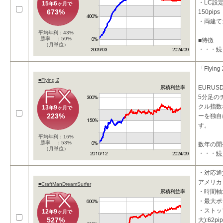
・LC設定
15
6
年
ヶ月で
673%
150pips
・両建て
平均年利：43%
勝率 ：59%
■特徴
（月単位）
・・・
続
1ポジシ
ステムを
リスクを
「Flying
■Flying Z
EURU
累積利益率
5分足の
クル指数
13
9
年
ヶ月で
223%
ーを独自
す。
平均年利：16%
勝率 ：53%
数年の開
（月単位）
・・・
続
テムには
・対応通
アメリカド
■CraftManDreamSurfer
・時間軸:
累積利益率
・最大ポ
・ストッ
12
9
年
ヶ月で
527%
大):62pip