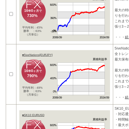
最大の特
16
0
年
ヶ月で
730%
りを行わ
これまで
張り3～
平均年利：45%
勝率 ：63%
（月単位）
・・・
続
5iveNa
全トレン
■5iveNations[EURJPY]
最大保有
累積利益率
最大の特
16
0
年
ヶ月で
790%
りを行わ
これまで
張り3～
平均年利：49%
勝率 ：63%
（月単位）
・・・
続
SK10_E
・対応通貨
■SK10 EURUSD
・時間軸:
累積利益率
・最大ポ