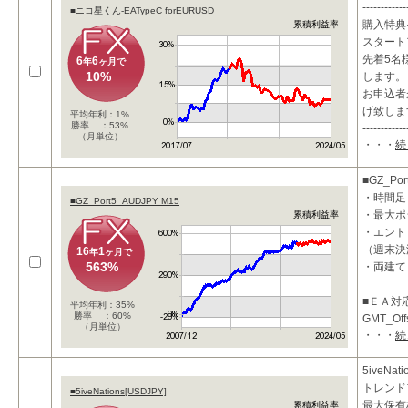
------------
■ニコ星くん-EATypeC forEURUSD
購入特典
累積利益率
スタート
先着5名様
6
6
年
ヶ月で
10%
します。
お申込者
げ致しま
平均年利：1%
勝率 ：53%
------------
（月単位）
・・・
続
■GZ_Por
・時間足
■GZ_Port5_AUDJPY M15
・最大ポ
累積利益率
・エント
（週末決
16
1
年
ヶ月で
563%
・両建て
■ＥＡ対
平均年利：35%
勝率 ：60%
GMT_Of
（月単位）
・・・
続
ります。
■投資コ
5iveNa
トレンド
■5iveNations[USDJPY]
最大保有
累積利益率