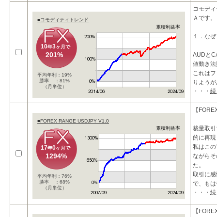
・勝率を
コモディ
Ａです。
■コモディティトレンド
累積利益率
１．なぜ
10
3
年
ヶ月で
201%
AUDと
値動き法
これはフ
平均年利：19%
勝率 ：81%
りようが
（月単位）
・・・
続
普遍的な
が
【FORE
■FOREX RANGE USDJPY V1.0
裁量取引
累積利益率
的に再現
私はこの
17
0
年
ヶ月で
1294%
ながらそ
た。
取引に感
平均年利：76%
勝率 ：68%
で、もは
（月単位）
・・・
続
【FORE