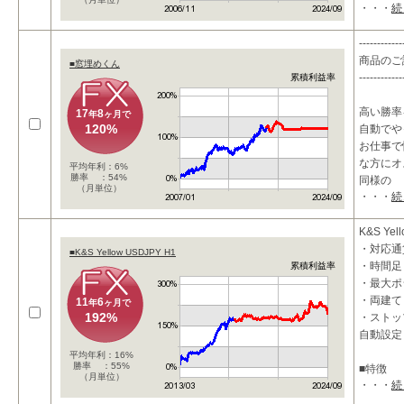
・・・
続
------------
商品のご
■窓埋めくん
------------
累積利益率
高い勝率
17
8
年
ヶ月で
120%
自動でや
お仕事で
な方にオ
平均年利：6%
勝率 ：54%
同様の
（月単位）
・・・
続
K&S Yel
・対応通貨
■K&S Yellow USDJPY H1
・時間足
累積利益率
・最大ポ
・両建て
11
6
年
ヶ月で
192%
・ストッ
自動設定
平均年利：16%
勝率 ：55%
■特徴
（月単位）
・・・
続
・レンジ
ムです。