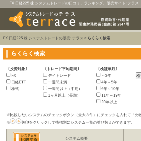
FX 日経225 株 システムトレードの口コミ、ランキング、販売サイト: テラス
FX 日経225 株 システムトレードの販売: テラス
>
らくらく検索
らくらく検索
〔投資対象〕
〔トレード平均期間〕
〔検証年月〕
FX
デイトレード
～3年
日経ETF
一週間未満
4年～5年
株式
一週間以上（中期）
6年～10年
1ヶ月以上（長期）
11年～19年
20年以上
※比較したいシステムのチェックボタン（最大３件）にチェックを入れて「比
※
矢印をクリックして指標別にシステム一覧の並び替えができます。
システム概要