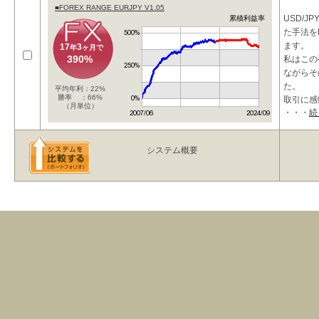
■FOREX RANGE EURJPY V1.05
USD/J
累積利益率
た手法を
ます。
17
3
年
ヶ月で
390%
私はこの
ながらそ
た。
平均年利：22%
勝率 ：66%
取引に感
（月単位）
・・・
続
で、もは
システム概要