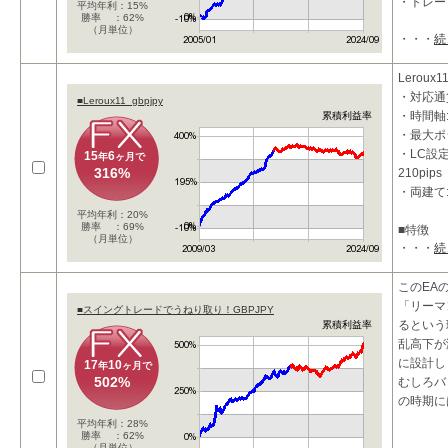
・トレー
平均年利：15%
勝率 ：62%
（月単位）
・・・
続
■特徴
・押し目
す。
Leroux1
・ハル移
・対応通貨
■Leroux11_gbpjpy
ンドの方
・時間軸:
累積利益率
・最大ポ
・LC設定
15
6
年
ヶ月で
316%
210pips
・両建て
平均年利：20%
勝率 ：69%
■特徴
（月単位）
・・・
続
1ポジシ
ステムを
リスクを
このEA
「リーマ
■スイングトレードでうねり取り！GBPJPY
るという
累積利益率
乱高下が
に設計し
17
10
年
ヶ月で
502%
むしろバ
の時期に
平均年利：28%
勝率 ：62%
（月単位）