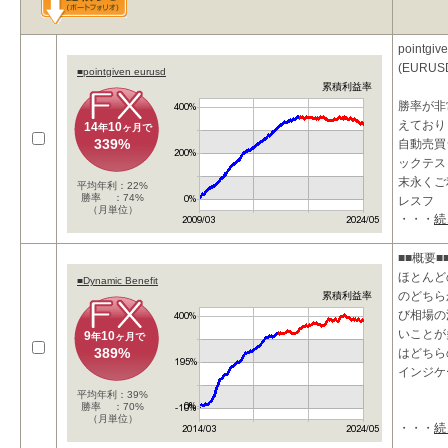
pointg
(EURU
■pointgiven eurusd
累積利益率
勝率が非
えており
14
10
年
ヶ月で
339%
自動売買
ックテス
末永くご
平均年利：22%
勝率 ：74%
レスフ
（月単位）
・・・
続
■■概要■
ほとんど
■Dynamic Benefit
のどちら
累積利益率
び相場の
いことが多
9
10
年
ヶ月で
389%
はどちら
インジケ
平均年利：39%
勝率 ：70%
（月単位）
・・・
続