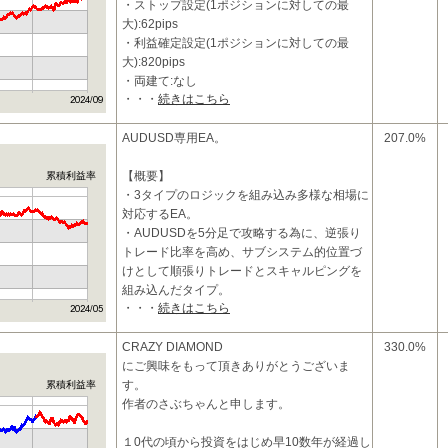
・ストップ設定(1ポジションに対しての最
大):62pips
・利益確定設定(1ポジションに対しての最
大):820pips
・両建て:なし
・・・
続きはこちら
・ATRトレーリングストップによるストップ
位置の変更
AUDUSD専用EA。
207.0%
■特
【概要】
累積利益率
・3タイプのロジックを組み込み多様な相場に
対応するEA。
・AUDUSDを5分足で攻略する為に、逆張り
トレード比率を高め、サブシステム的位置づ
けとして順張りトレードとスキャルピングを
組み込んだタイプ。
・・・
続きはこちら
・最大で3ポジションまで保有。
・逆
CRAZY DIAMOND
330.0%
にご興味をもって頂きありがとうございま
す。
累積利益率
作者のさぶちゃんと申します。
１0代の頃から投資をはじめ早10数年が経過し