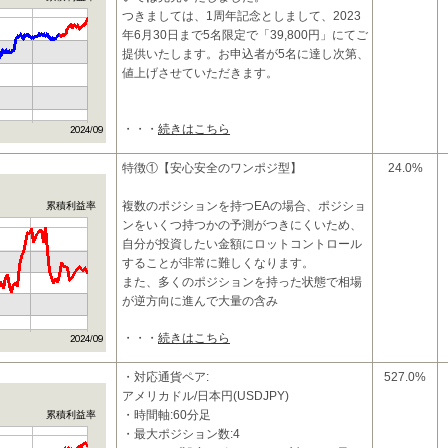
つきましては、1周年記念としまして、2023
年6月30日まで5名限定で「39,800円」にてご
提供いたします。お申込者が5名に達し次第、
値上げさせていただきます。
・・・
続きはこちら
□商品特性
テ
特徴①【安心安全のワンポジ型】
24.0%
複数のポジションを持つEAの場合、ポジショ
累積利益率
ンをいくつ持つかの予測がつきにくいため、
自分が投資したい金額にロットコントロール
することが非常に難しくなります。
また、多くのポジションを持った状態で相場
が逆方向に進んで大量の含み
・・・
続きはこちら
・対応通貨ペア:
527.0%
アメリカドル/日本円(USDJPY)
・時間軸:60分足
累積利益率
・最大ポジション数:4