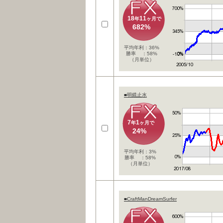
18
11
年
ヶ月で
682%
平均年利：36%
勝率 ：58%
（月単位）
■明鏡止水
7
1
年
ヶ月で
24%
平均年利：3%
勝率 ：58%
（月単位）
■CraftManDreamSurfer