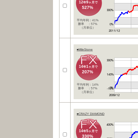
12
9
年
ヶ月で
527%
平均年利：41%
勝率 ：57%
（月単位）
■MileStone
14
1
年
ヶ月で
207%
平均年利：14%
勝率 ：57%
（月単位）
■CRAZY DIAMOND
14
5
年
ヶ月で
330%