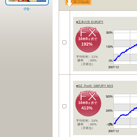
■五本の矢 EURJPY
16
9
年
ヶ月で
192%
平均年利：11%
勝率 ：60%
（月単位）
■GZ_Port5_GBPJPY M15
16
9
年
ヶ月で
413%
平均年利：24%
勝率 ：60%
（月単位）