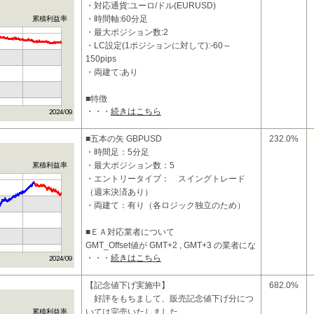
・対応通貨:ユーロ/ドル(EURUSD)
・時間軸:60分足
累積利益率
・最大ポジション数:2
・LC設定(1ポジションに対して):-60～
150pips
・両建て:あり
■特徴
・・・
続きはこちら
1ポジションタイプの異なる2つのトレードシ
ステムを同時に稼動させることにより、
リスクを軽減させながら、リタ
■五本の矢 GBPUSD
232.0%
・時間足：5分足
・最大ポジション数：5
累積利益率
・エントリータイプ： スイングトレード
（週末決済あり）
・両建て：有り（各ロジック独立のため）
■ＥＡ対応業者について
GMT_Offset値が GMT+2 , GMT+3 の業者にな
・・・
続きはこちら
ります。
■投資コンセプトおよび特徴
【記念値下げ実施中】
682.0%
・
好評をもちまして、販売記念値下げ分につ
いては完売いたしました。
累積利益率