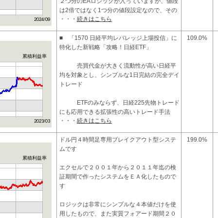
２つ分のEAロジックが入っていますが、値段
は2倍ではなく1つ分の値段設定なので、その
・・・
続きはこちら
点でもお得なEAとなっています。
■ 「1570 日経平均レバレッジ上場投信」に
109.0%
【損小利大のロジック】
特化した新戦略「攻略！日経ETF」
累積利益率
売買代金が大きく流動性が高い日経平
均を対象とし、シンプルな1日完結の完全デイ
トレード
ETFのみならず、日経225先物トレード
にも応用できる拡張性の高いトレード手法
・・・
続きはこちら
シス
ドル円４時間足専用ブレイクアウト型システ
199.0%
ムです
累積利益率
エクセルで２００１年から２０１１年迄の検
証期間で作ったシステムをＥＡ化したもので
す
ロジックは非常にシンプルな４本値だけを使
用したもので、また実質フォアード期間２０