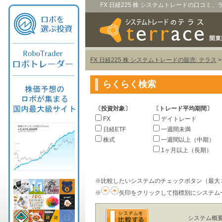
FX 日経225 株 システムトレードの口コミ
FX 日経225 株 システムトレードの販売: テラス
らくらく検索
〔投資対象〕
〔トレード平均期間〕
FX
デイトレード
日経ETF
一週間未満
株式
一週間以上（中期）
1ヶ月以上（長期）
※比較したいシステムのチェックボタン（最大
※
矢印をクリックして指標別にシステム
システム概