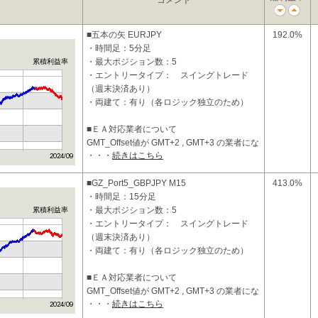
コメント
■五本の矢 EURJPY
192.0%
・時間足：5分足
・最大ポジション数：5
累積利益率
・エントリータイプ： スイングトレード
（週末決済あり）
・両建て：有り（各ロジック独立のため）
■ＥＡ対応業者について
GMT_Offset値が GMT+2 , GMT+3 の業者にな
・・・
続きはこちら
ります。
■投資コンセプトおよび特徴
■GZ_Port5_GBPJPY M15
413.0%
・
・時間足：15分足
・最大ポジション数：5
累積利益率
・エントリータイプ： スイングトレード
（週末決済あり）
・両建て：有り（各ロジック独立のため）
■ＥＡ対応業者について
GMT_Offset値が GMT+2 , GMT+3 の業者にな
・・・
続きはこちら
ります。