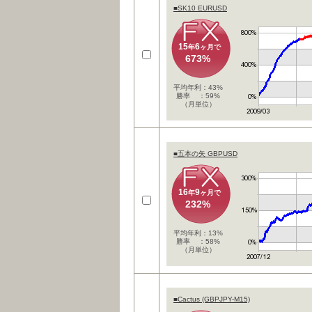
■SK10 EURUSD
15
6
年
ヶ月で
673%
平均年利：43%
勝率 ：59%
（月単位）
■五本の矢 GBPUSD
16
9
年
ヶ月で
232%
平均年利：13%
勝率 ：58%
（月単位）
■Cactus (GBPJPY-M15)