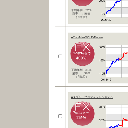
平均年利：22%
勝率 ：56%
（月単位）
■CraftManGOLD-Dream
12
9
年
ヶ月で
400%
平均年利：31%
勝率 ：56%
（月単位）
■ダブル・プロフィットシステム
7
1
年
ヶ月で
119%