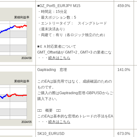
■投資コンセプトおよび特
■GZ_Port5_EURJPY M15
459.0%
・時間足：15分足
・最大ポジション数：5
累積利益率
・エントリータイプ： スイングトレード
（週末決済あり）
・両建て：有り（各ロジック独立のため）
■ＥＡ対応業者について
GMT_Offset値が GMT+2 , GMT+3 の業者にな
・・・
続きはこちら
ります。
■投資コンセプトおよび特
Gaptrading 窓埋
141.0%
このEAは販売用ではなく、成績確認のための
累積利益率
ものです。
ご購入の際はGaptrading窓埋-GBPUSDからご
購入下さい。
□□ 概要 □□
このEAは基本的な窓埋めトレードの手法をEA
・・・
続きはこちら
化し、
通貨ペアごとに最適なエントリーポイント、
利確条件、損切条件を設定した
SK10_EURUSD
673.0%