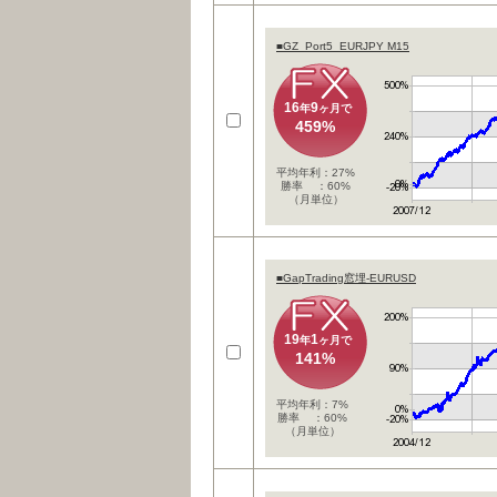
■GZ_Port5_EURJPY M15
16
9
年
ヶ月で
459%
平均年利：27%
勝率 ：60%
（月単位）
■GapTrading窓埋-EURUSD
19
1
年
ヶ月で
141%
平均年利：7%
勝率 ：60%
（月単位）