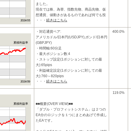
ました。
現在では株、為替、指数先物、商品先物、仮
想通貨、値動きがあるものであれば何でも投
・・・
続きはこちら
資対象にしております。
おかげ様
・対応通貨ペア:
400.0%
アメリカドル/日本円(USDJPY),ポンド/日本円
(GBPJPY)
累積利益率
・時間軸:60分足
・最大ポジション数:4
・ストップ設定(1ポジションに対しての最
大):65pips
・利益確定設定(1ポジションに対しての最
大):760～820pips
・・・
続きはこちら
・両建て:なし
・ATRトレーリングストップに
119.0%
■■概要(OVER VIEW)■■
累積利益率
「ダブル・プロフィットシステム」は２つの
EA分のロジックを１つにまとめあげて作成し
たEAです。