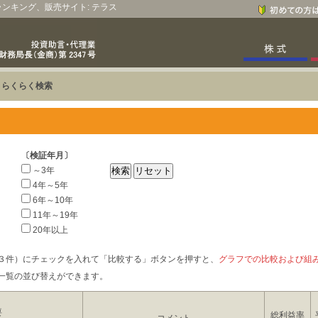
、ランキング、販売サイト: テラス
>
らくらく検索
〔検証年月〕
～3年
4年～5年
6年～10年
11年～19年
20年以上
３件）にチェックを入れて「比較する」ボタンを押すと、
グラフでの比較および組
一覧の並び替えができます。
要
総利益率