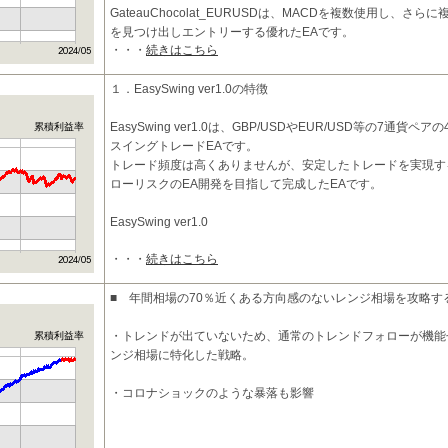
GateauChocolat_EURUSDは、MACDを複数使用し、
を見つけ出しエントリーする優れたEAです。
・・・
続きはこちら
具体的には、以下のような特徴を持ちます。
１．EasySwing ver1.0の特徴
・長期短期
EasySwing ver1.0は、GBP/USDやEUR/USD等の7通貨
累積利益率
スイングトレードEAです。
トレード頻度は高くありませんが、安定したトレードを実現す
ローリスクのEA開発を目指して完成したEAです。
EasySwing ver1.0
・・・
続きはこちら
■ 年間相場の70％近くある方向感のないレンジ相場を攻略
・トレンドが出ていないため、通常のトレンドフォローが機能
累積利益率
ンジ相場に特化した戦略。
・コロナショックのような暴落も影響