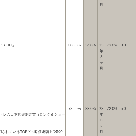
月
A HIT」
808.0%
34.0%
23
73.0%
0.0
年
8
ヶ
月
786.0%
33.0%
23
72.0%
5.0
トレの日本株短期売買（ロング＆ショー
年
8
ヶ
されているTOPIXの時価総額上位500
月