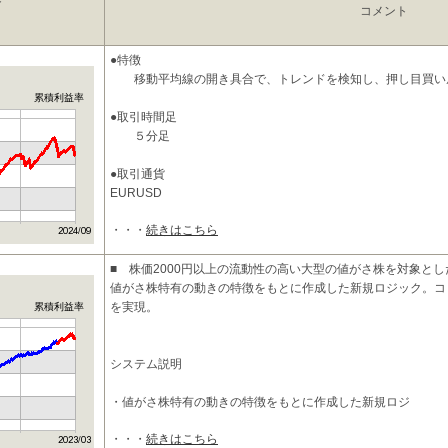
コメント
●特徴
移動平均線の開き具合で、トレンドを検知し、押し目買い
累積利益率
●取引時間足
５分足
●取引通貨
EURUSD
・・・
続きはこちら
●パラメーター
takeprofit_valu_sell=204 リミット設定
takeprofit_valu_buy=336 リミット設定
■ 株価2000円以上の流動性の高い大型の値がさ株を対象と
stoploss_valu_sell = 456 ストップロ
値がさ株特有の動きの特徴をもとに作成した新規ロジック。コ
を実現。
累積利益率
システム説明
・値がさ株特有の動きの特徴をもとに作成した新規ロジ
・・・
続きはこちら