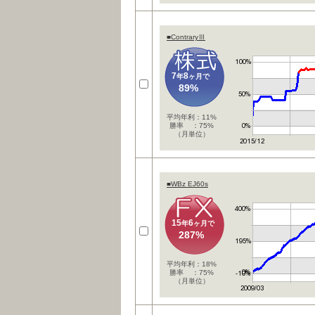
■ContraryⅢ
7
8
年
ヶ月で
89%
平均年利：11%
勝率 ：75%
（月単位）
■WBz EJ60s
15
6
年
ヶ月で
287%
平均年利：18%
勝率 ：75%
（月単位）