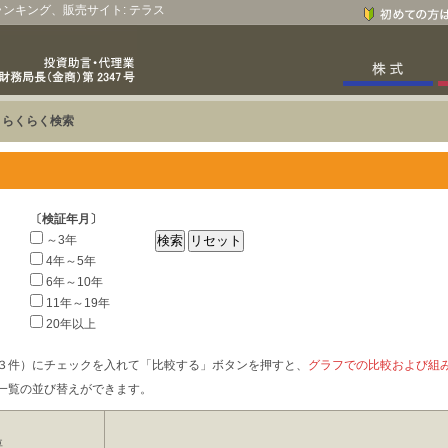
、ランキング、販売サイト: テラス
>
らくらく検索
〔検証年月〕
～3年
4年～5年
6年～10年
11年～19年
20年以上
３件）にチェックを入れて「比較する」ボタンを押すと、
グラフでの比較および組
一覧の並び替えができます。
要