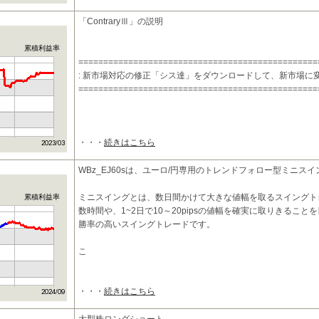
「ContraryⅢ」の説明
累積利益率
================================================
: 新市場対応の修正「シス達」をダウンロードして、新市場に
================================================
・・・
続きはこちら
WBz_EJ60sは、ユーロ/円専用のトレンドフォロー型ミニス
ミニスイングとは、数日間かけて大きな値幅を取るスイングト
累積利益率
数時間や、1~2日で10～20pipsの値幅を確実に取りきること
勝率の高いスイングトレードです。
こ
・・・
続きはこちら