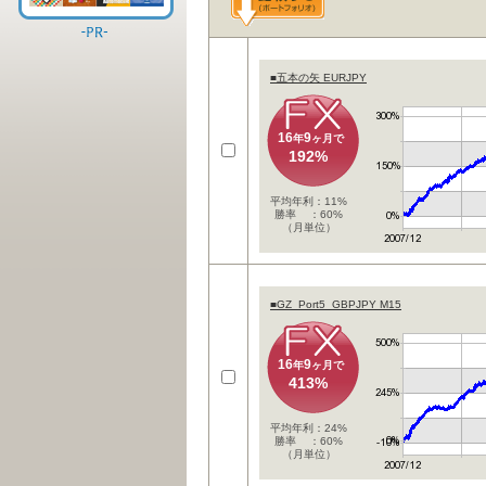
■五本の矢 EURJPY
16
9
年
ヶ月で
192%
平均年利：11%
勝率 ：60%
（月単位）
■GZ_Port5_GBPJPY M15
16
9
年
ヶ月で
413%
平均年利：24%
勝率 ：60%
（月単位）