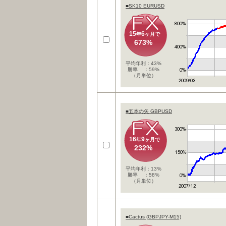
■SK10 EURUSD
15
6
年
ヶ月で
673%
平均年利：43%
勝率 ：59%
（月単位）
■五本の矢 GBPUSD
16
9
年
ヶ月で
232%
平均年利：13%
勝率 ：58%
（月単位）
■Cactus (GBPJPY-M15)