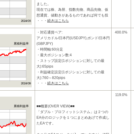
ました。
現在では株、為替、指数先物、商品先物、仮
想通貨、値動きがあるものであれば何でも投
・・・
続きはこちら
資対象にしております。
おかげ様
・対応通貨ペア:
400.0%
アメリカドル/日本円(USDJPY),ポンド/日本円
(GBPJPY)
累積利益率
・時間軸:60分足
・最大ポジション数:4
・ストップ設定(1ポジションに対しての最
大):65pips
・利益確定設定(1ポジションに対しての最
大):760～820pips
・・・
続きはこちら
・両建て:なし
・ATRトレーリングストップに
119.0%
■■概要(OVER VIEW)■■
累積利益率
「ダブル・プロフィットシステム」は２つの
EA分のロジックを１つにまとめあげて作成し
たEAです。