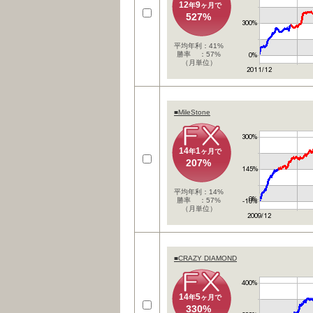
12
9
年
ヶ月で
527%
平均年利：41%
勝率 ：57%
（月単位）
■MileStone
14
1
年
ヶ月で
207%
平均年利：14%
勝率 ：57%
（月単位）
■CRAZY DIAMOND
14
5
年
ヶ月で
330%