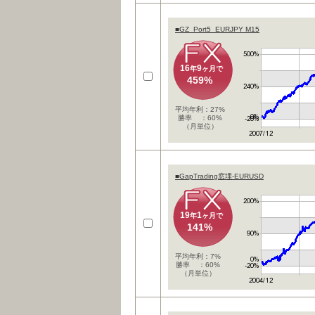
■GZ_Port5_EURJPY M15
16
9
年
ヶ月で
459%
平均年利：27%
勝率 ：60%
（月単位）
■GapTrading窓埋-EURUSD
19
1
年
ヶ月で
141%
平均年利：7%
勝率 ：60%
（月単位）