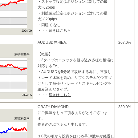
・ストップ設定(1ポジションに対しての最
大):62pips
・利益確定設定(1ポジションに対しての最
大):820pips
・両建て:なし
・・・
続きはこちら
・ATRトレーリングストップによるストップ
位置の変更
AUDUSD専用EA。
207.0%
■特
【概要】
累積利益率
・3タイプのロジックを組み込み多様な相場に
対応するEA。
・AUDUSDを5分足で攻略する為に、逆張り
トレード比率を高め、サブシステム的位置づ
けとして順張りトレードとスキャルピングを
組み込んだタイプ。
・・・
続きはこちら
・最大で3ポジションまで保有。
・逆
CRAZY DIAMOND
330.0%
にご興味をもって頂きありがとうございま
す。
累積利益率
作者のさぶちゃんと申します。
１0代の頃から投資をはじめ早10数年が経過し