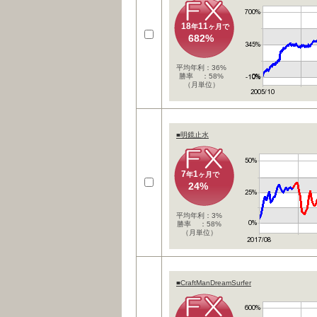
18
11
年
ヶ月で
682%
平均年利：36%
勝率 ：58%
（月単位）
■明鏡止水
7
1
年
ヶ月で
24%
平均年利：3%
勝率 ：58%
（月単位）
■CraftManDreamSurfer