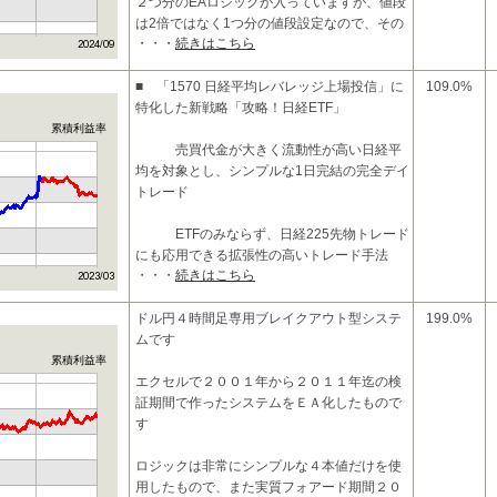
２つ分のEAロジックが入っていますが、値段
は2倍ではなく1つ分の値段設定なので、その
・・・
続きはこちら
点でもお得なEAとなっています。
■ 「1570 日経平均レバレッジ上場投信」に
109.0%
【損小利大のロジック】
特化した新戦略「攻略！日経ETF」
累積利益率
売買代金が大きく流動性が高い日経平
均を対象とし、シンプルな1日完結の完全デイ
トレード
ETFのみならず、日経225先物トレード
にも応用できる拡張性の高いトレード手法
・・・
続きはこちら
シス
ドル円４時間足専用ブレイクアウト型システ
199.0%
ムです
累積利益率
エクセルで２００１年から２０１１年迄の検
証期間で作ったシステムをＥＡ化したもので
す
ロジックは非常にシンプルな４本値だけを使
用したもので、また実質フォアード期間２０