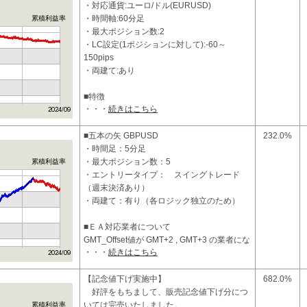
・対応通貨:ユーロ/ドル(EURUSD)
・時間軸:60分足
累積利益率
・最大ポジション数:2
・LC設定(1ポジションに対して):-60～
150pips
・両建て:あり
■特徴
・・・
続きはこちら
1ポジションタイプの異なる2つのトレードシ
ステムを同時に稼動させることにより、
リスクを軽減させながら、リタ
■五本の矢 GBPUSD
232.0%
・時間足：5分足
・最大ポジション数：5
累積利益率
・エントリータイプ： スイングトレード
（週末決済あり）
・両建て：有り（各ロジック独立のため）
■ＥＡ対応業者について
GMT_Offset値が GMT+2 , GMT+3 の業者にな
・・・
続きはこちら
ります。
■投資コンセプトおよび特徴
【記念値下げ実施中】
682.0%
・
好評をもちまして、販売記念値下げ分につ
いては完売いたしました。
累積利益率