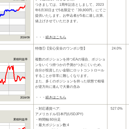
つきましては、1周年記念としまして、2023
年6月30日まで5名限定で「39,800円」にてご
提供いたします。お申込者が5名に達し次第、
値上げさせていただきます。
・・・
続きはこちら
□商品特性
テ
特徴①【安心安全のワンポジ型】
24.0%
複数のポジションを持つEAの場合、ポジショ
累積利益率
ンをいくつ持つかの予測がつきにくいため、
自分が投資したい金額にロットコントロール
することが非常に難しくなります。
また、多くのポジションを持った状態で相場
が逆方向に進んで大量の含み
・・・
続きはこちら
・対応通貨ペア:
527.0%
アメリカドル/日本円(USDJPY)
・時間軸:60分足
累積利益率
・最大ポジション数:4