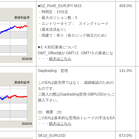
■投資コンセプトおよび特
■GZ_Port5_EURJPY M15
459.0%
・時間足：15分足
・最大ポジション数：5
累積利益率
・エントリータイプ： スイングトレード
（週末決済あり）
・両建て：有り（各ロジック独立のため）
■ＥＡ対応業者について
GMT_Offset値が GMT+2 , GMT+3 の業者にな
・・・
続きはこちら
ります。
■投資コンセプトおよび特
Gaptrading 窓埋
141.0%
このEAは販売用ではなく、成績確認のための
累積利益率
ものです。
ご購入の際はGaptrading窓埋-GBPUSDからご
購入下さい。
□□ 概要 □□
このEAは基本的な窓埋めトレードの手法をEA
・・・
続きはこちら
化し、
通貨ペアごとに最適なエントリーポイント、
利確条件、損切条件を設定した
SK10_EURUSD
673.0%