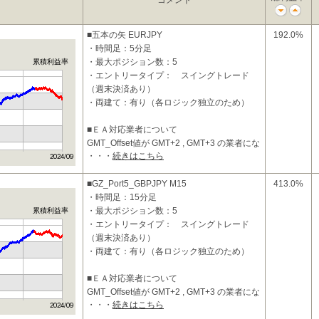
コメント
■五本の矢 EURJPY
192.0%
・時間足：5分足
・最大ポジション数：5
累積利益率
・エントリータイプ： スイングトレード
（週末決済あり）
・両建て：有り（各ロジック独立のため）
■ＥＡ対応業者について
GMT_Offset値が GMT+2 , GMT+3 の業者にな
・・・
続きはこちら
ります。
■投資コンセプトおよび特徴
■GZ_Port5_GBPJPY M15
413.0%
・
・時間足：15分足
・最大ポジション数：5
累積利益率
・エントリータイプ： スイングトレード
（週末決済あり）
・両建て：有り（各ロジック独立のため）
■ＥＡ対応業者について
GMT_Offset値が GMT+2 , GMT+3 の業者にな
・・・
続きはこちら
ります。