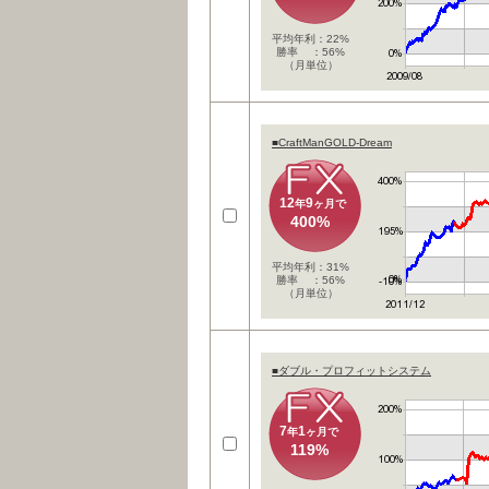
平均年利：22%
勝率 ：56%
（月単位）
■CraftManGOLD-Dream
12
9
年
ヶ月で
400%
平均年利：31%
勝率 ：56%
（月単位）
■ダブル・プロフィットシステム
7
1
年
ヶ月で
119%