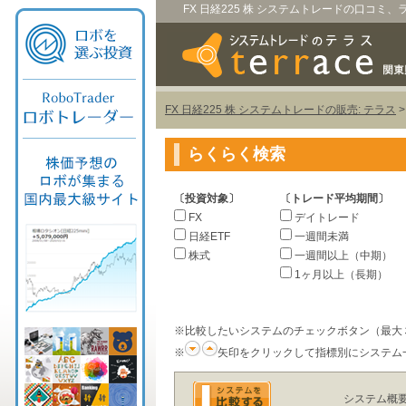
FX 日経225 株 システムトレードの口コミ
FX 日経225 株 システムトレードの販売: テラス
らくらく検索
〔投資対象〕
〔トレード平均期間〕
FX
デイトレード
日経ETF
一週間未満
株式
一週間以上（中期）
1ヶ月以上（長期）
※比較したいシステムのチェックボタン（最大
※
矢印をクリックして指標別にシステム
システム概