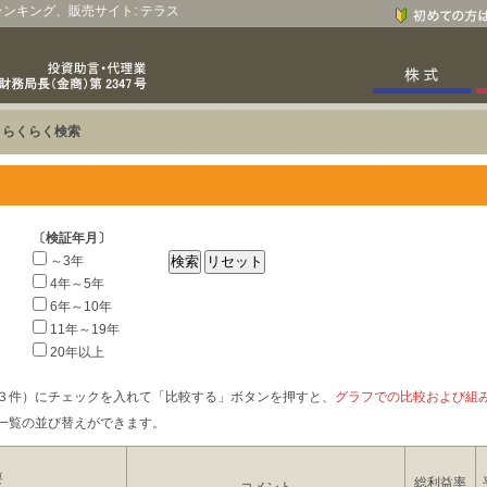
、ランキング、販売サイト: テラス
>
らくらく検索
〔検証年月〕
～3年
4年～5年
6年～10年
11年～19年
20年以上
３件）にチェックを入れて「比較する」ボタンを押すと、
グラフでの比較および組
一覧の並び替えができます。
要
総利益率