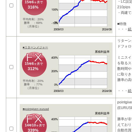
・LC設定
15
6
年
ヶ月で
316%
210pips
・両建て
平均年利：20%
勝率 ：69%
■特徴
（月単位）
・・・
続
1ポジシ
ステムを
リスクを
リターン
ドフォロ
■リターンメジャー
累積利益率
ミニスイ
を取るス
15
6
年
ヶ月で
312%
数時間や、
に取りき
勝率の高
平均年利：20%
勝率 ：77%
（月単位）
・・・
続
pointg
(EURU
■pointgiven eurusd
累積利益率
勝率が非
えており
14
10
年
ヶ月で
339%
自動売買