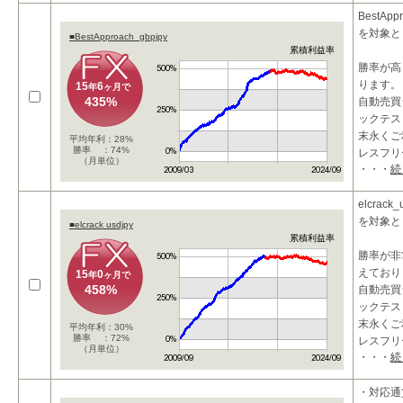
BestAp
を対象と
■BestApproach_gbpjpy
累積利益率
勝率が高
ります。
15
6
年
ヶ月で
435%
自動売買
ックテス
末永くご
平均年利：28%
勝率 ：74%
レスフリ
（月単位）
・・・
続
elcrac
を対象と
■elcrack usdjpy
累積利益率
勝率が非
えており
15
0
年
ヶ月で
458%
自動売買
ックテス
末永くご
平均年利：30%
勝率 ：72%
レスフリ
（月単位）
・・・
続
・対応通