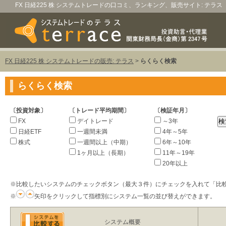
FX 日経225 株 システムトレードの口コミ、ランキング、販売サイト: テラス
FX 日経225 株 システムトレードの販売: テラス
>
らくらく検索
らくらく検索
〔投資対象〕
〔トレード平均期間〕
〔検証年月〕
FX
デイトレード
～3年
日経ETF
一週間未満
4年～5年
株式
一週間以上（中期）
6年～10年
1ヶ月以上（長期）
11年～19年
20年以上
※比較したいシステムのチェックボタン（最大３件）にチェックを入れて「比
※
矢印をクリックして指標別にシステム一覧の並び替えができます。
システム概要