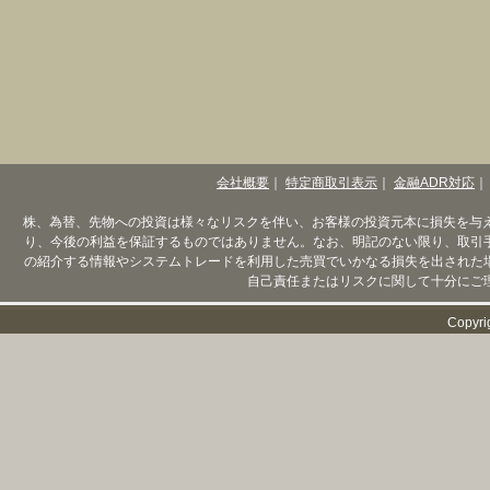
会社概要
｜
特定商取引表示
｜
金融ADR対応
｜
株、為替、先物への投資は様々なリスクを伴い、お客様の投資元本に損失を与
り、今後の利益を保証するものではありません。なお、明記のない限り、取引
の紹介する情報やシステムトレードを利用した売買でいかなる損失を出された
自己責任またはリスクに関して十分にご
Copyri