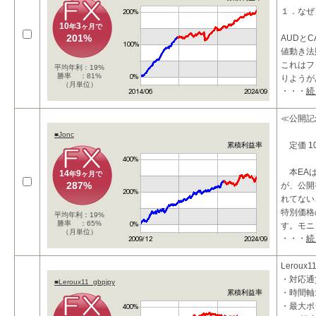
す。
１．なぜ
・上位時
10
3
年
ヶ月で
201%
AUDと
値動き法
これはフ
平均年利：19%
勝率 ：81%
りようが
（月単位）
・・・
続
普遍的な
が
≪公開記
■Jonc
定価 100
累積利益率
本EAは
14
9
年
ヶ月で
287%
が、公開
れてない
特別価格
平均年利：19%
勝率 ：65%
す。モニ
（月単位）
・・・
続
Leroux1
・対応通貨
■Leroux11_gbpjpy
・時間軸:
累積利益率
・最大ポ