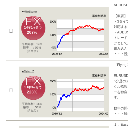
AUDUS
具体的に
■MileStone
【概要】
累積利益率
・長期短
・3タイ
対応する
14
1
年
ヶ月で
207%
・AUD
トレード
けとして
平均年利：14%
勝率 ：57%
組み込ん
（月単位）
・・・
続
・最大で
・逆
「Flying
■Flying Z
EURU
累積利益率
5分足の
クル指数
13
9
年
ヶ月で
223%
ーを独自
す。
平均年利：16%
勝率 ：53%
数年の開
（月単位）
・・・
続
テムには
１．Easy