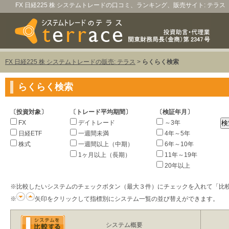
FX 日経225 株 システムトレードの口コミ、ランキング、販売サイト: テラス
FX 日経225 株 システムトレードの販売: テラス
>
らくらく検索
らくらく検索
〔投資対象〕
〔トレード平均期間〕
〔検証年月〕
FX
デイトレード
～3年
日経ETF
一週間未満
4年～5年
株式
一週間以上（中期）
6年～10年
1ヶ月以上（長期）
11年～19年
20年以上
※比較したいシステムのチェックボタン（最大３件）にチェックを入れて「比
※
矢印をクリックして指標別にシステム一覧の並び替えができます。
システム概要