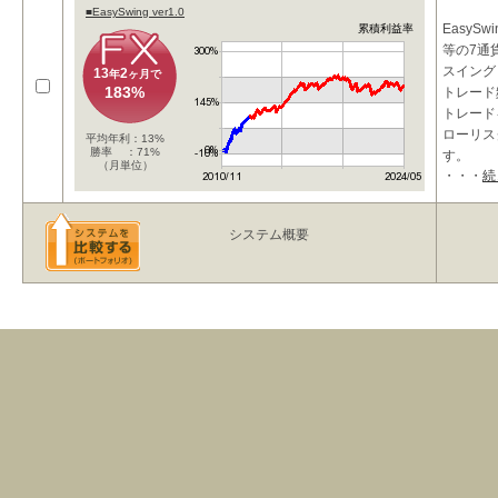
■EasySwing ver1.0
EasySw
累積利益率
等の7通
スイング
13
2
年
ヶ月で
183%
トレード
トレード
ローリス
平均年利：13%
勝率 ：71%
す。
（月単位）
・・・
続
EasySwin
システム概要