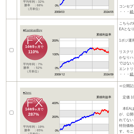
平均年利：32%
勝率 ：68%
コンセプ
（月単位）
・・・
続
スイング
の融合で
こちらのE
相場は必
EAとな
■KaminariBoy
累積利益率
1ポジ運
14
9
年
ヶ月で
110%
リスクリ
かなりハ
ではない
平均年利：7%
勝率 ：52%
エントリ
（月単位）
・・・
続
めですが
ボラティ
≪公開記
■Jonc
定価 100
累積利益率
本EAは
14
9
年
ヶ月で
287%
が、公開
れてない
特別価格
平均年利：19%
勝率 ：65%
す。モニ
（月単位）