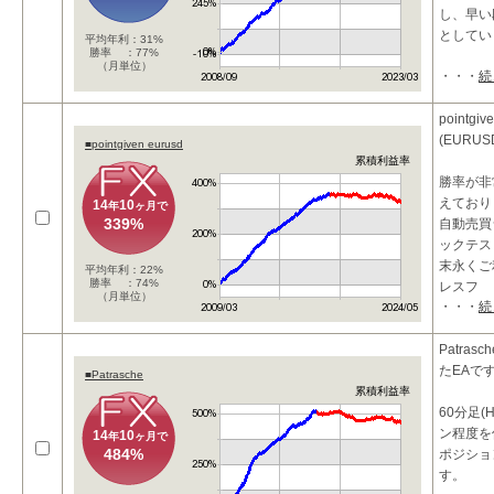
し、早い
としてい
平均年利：31%
勝率 ：77%
（月単位）
・・・
続
ターゲ
保有日
市
pointg
(EURU
■pointgiven eurusd
累積利益率
勝率が非
えており
14
10
年
ヶ月で
339%
自動売買
ックテス
末永くご
平均年利：22%
勝率 ：74%
レスフ
（月単位）
・・・
続
Patra
たEAで
■Patrasche
累積利益率
60分足
ン程度を
14
10
年
ヶ月で
484%
ポジショ
す。