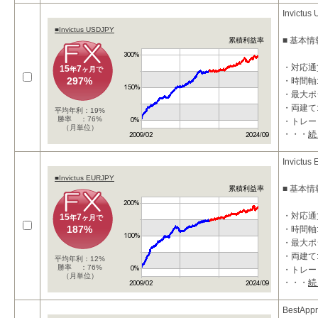
Invictus
■Invictus USDJPY
■ 基本情
累積利益率
・対応通貨
15
7
年
ヶ月で
297%
・時間軸
・最大ポジ
・両建て
平均年利：19%
勝率 ：76%
・トレー
（月単位）
・・・
続
・利確：35
■ 特徴
Invictus
■Invictus EURJPY
・押し目
■ 基本情
累積利益率
す。
・上位時
・対応通貨
15
7
年
ヶ月で
187%
・時間軸
・最大ポジ
・両建て
平均年利：12%
勝率 ：76%
・トレー
（月単位）
・・・
続
・利確：50
■ 特徴
BestAp