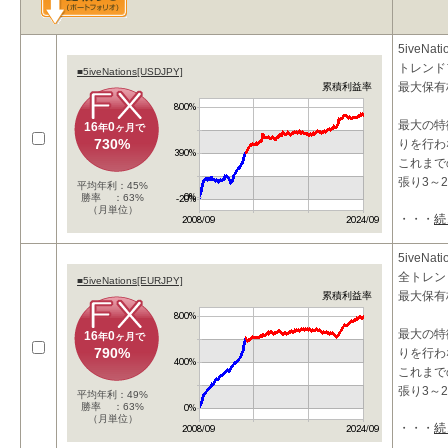
5iveNa
トレンド
■5iveNations[USDJPY]
最大保有
累積利益率
最大の特
16
0
年
ヶ月で
730%
りを行わ
これまで
張り3～
平均年利：45%
勝率 ：63%
（月単位）
・・・
続
5iveNa
全トレン
■5iveNations[EURJPY]
最大保有
累積利益率
最大の特
16
0
年
ヶ月で
790%
りを行わ
これまで
張り3～
平均年利：49%
勝率 ：63%
（月単位）
・・・
続