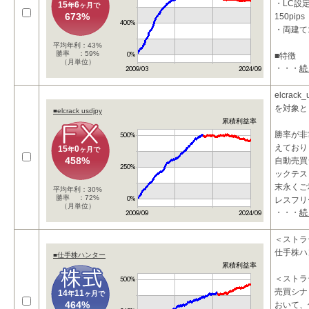
・LC設定
15
6
年
ヶ月で
673%
150pips
・両建て
平均年利：43%
勝率 ：59%
■特徴
（月単位）
・・・
続
1ポジシ
ステムを
リスクを
elcrac
を対象と
■elcrack usdjpy
累積利益率
勝率が非
えており
15
0
年
ヶ月で
458%
自動売買
ックテス
末永くご
平均年利：30%
勝率 ：72%
レスフリ
（月単位）
・・・
続
＜ストラ
仕手株ハ
■仕手株ハンター
累積利益率
＜ストラ
売買シナ
14
11
年
ヶ月で
464%
おいて、