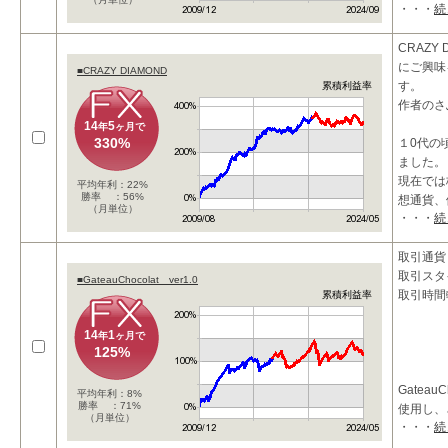
・・・
続
CRAZY 
にご興味
■CRAZY DIAMOND
す。
累積利益率
作者のさ
14
5
年
ヶ月で
330%
１0代の
ました。
現在では
平均年利：22%
勝率 ：56%
想通貨、
（月単位）
・・・
続
資対象に
おかげ様
取引通貨：
取引スタ
■GateauChocolat ver1.0
取引時間
累積利益率
14
1
年
ヶ月で
125%
Gateau
平均年利：8%
勝率 ：71%
使用し、
（月単位）
・・・
続
リーエッ
たEAで