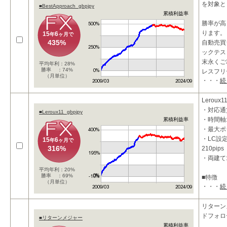
を対象と
■BestApproach_gbpjpy
・押し目
累積利益率
す。
勝率が高
・上位時
ります。
15
6
年
ヶ月で
435%
自動売買
ックテス
末永くご
平均年利：28%
勝率 ：74%
レスフリ
（月単位）
・・・
続
Leroux1
・対応通貨
■Leroux11_gbpjpy
・時間軸:
累積利益率
・最大ポ
・LC設定
15
6
年
ヶ月で
316%
210pips
・両建て
平均年利：20%
勝率 ：69%
■特徴
（月単位）
・・・
続
1ポジシ
ステムを
リスクを
リターン
ドフォロ
■リターンメジャー
累積利益率