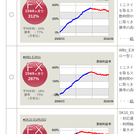
ミニスイ
を取るス
15
6
年
ヶ月で
312%
数時間や、
に取りき
勝率の高
平均年利：20%
勝率 ：77%
（月単位）
・・・
続
WBz_E
ロー型ミ
■WBz EJ60s
累積利益率
ミニスイ
を取るス
15
6
年
ヶ月で
287%
数時間や、
に取りき
勝率の高
平均年利：18%
勝率 ：75%
（月単位）
・・・
続
こ
SK10_E
・対応通貨
■SK10 EURUSD
・時間軸:
累積利益率
・最大ポ