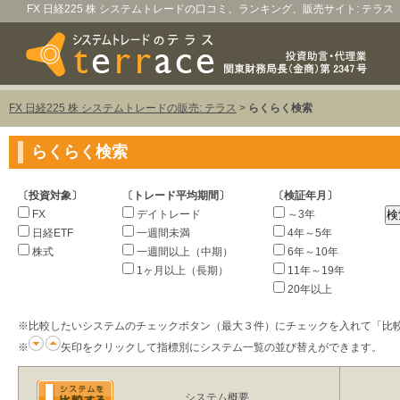
FX 日経225 株 システムトレードの口コミ、ランキング、販売サイト: テラス
FX 日経225 株 システムトレードの販売: テラス
>
らくらく検索
らくらく検索
〔投資対象〕
〔トレード平均期間〕
〔検証年月〕
FX
デイトレード
～3年
日経ETF
一週間未満
4年～5年
株式
一週間以上（中期）
6年～10年
1ヶ月以上（長期）
11年～19年
20年以上
※比較したいシステムのチェックボタン（最大３件）にチェックを入れて「比
※
矢印をクリックして指標別にシステム一覧の並び替えができます。
システム概要