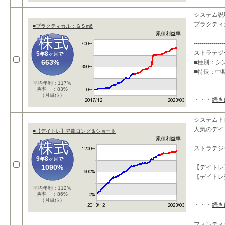
システム説
プラクティ
■プラクティカル：ＧＳm6
累積利益率
---------------
ストラテジ
5
8
年
ヶ月で
663%
■種別：シ
■特長：中
平均年利：117%
勝率 ：83%
（月単位）
・・・
続き
システムト
人気のデイ
■【デイトレ】昇龍ロング＆ショート
累積利益率
ストラテジ
9
8
年
ヶ月で
1090%
【デイトレ
【デイトレ
平均年利：112%
勝率 ：86%
（月単位）
・・・
続き
フォンティ