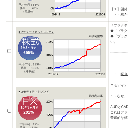
平均年利：56%
勝率 ：78%
【１】開発
（月単位）
・・・
続き
「プラクテ
◆「プラク
■プラクティカル：ＧＳm７
◆「プラク
累積利益率
い。
5
8
年
ヶ月で
655%
---------------
平均年利：115%
勝率 ：81%
（月単位）
・・・
続き
コモディテ
■コモディティトレンド
１．なぜ、
累積利益率
AUDとC
10
3
年
ヶ月で
201%
これはファ
普遍的な値
平均年利：19%
勝率 ：81%