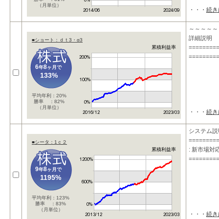
（月単位）
・・・
続き
～～～～～
詳細説明 
■ショート：ｄｔ3・α3
========
累積利益率
========
6
8
年
ヶ月で
133%
平均年利：20%
勝率 ：82%
（月単位）
・・・
続き
システム説
========
■シータ：1ｃ２
: 新市場
累積利益率
========
9
8
年
ヶ月で
1195%
平均年利：123%
勝率 ：83%
（月単位）
・・・
続き