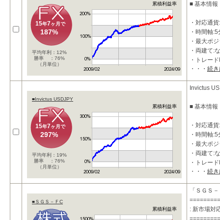
■ 基本情報
累積利益率
・対応通貨:
15
7
年
ヶ月で
187%
・時間軸:5
・最大ポジシ
・両建て:
平均年利：12%
勝率 ：76%
・トレード
（月単位）
・・・
続き
・利確：50P
■ 特徴
Invictus U
■Invictus USDJPY
・押し目買
■ 基本情報
累積利益率
・上位時間
・対応通貨:
15
7
年
ヶ月で
297%
・時間軸:5
・最大ポジシ
・両建て:
平均年利：19%
勝率 ：76%
・トレード
（月単位）
・・・
続き
・利確：35P
■ 特徴
「ＳＧＳ－
========
■ＳＧＳ－ＦC
・押し目買
: 新市場
累積利益率
・上位時間
========