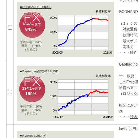
takeprof
＜システム
stoploss_
■GODHAND-EURUSD
GODHAND
累積利益率
（１）シス
18
8
年
ヶ月で
643%
対象通貨
使用時
最大ポジ
平均年利：34%
勝率 ：76%
両建て
（月単位）
・・・
続き
損切り指
エントリ
Gaptradi
■Gaptrading窓埋-GBPUSD
□□ 概要 
累積利益率
このEAは
通貨ペアご
19
1
年
ヶ月で
190%
（ロジック
検証におい
平均年利：10%
勝率 ：76%
20
（月単位）
・・・
続き
Invictus E
■Invictus EURJPY