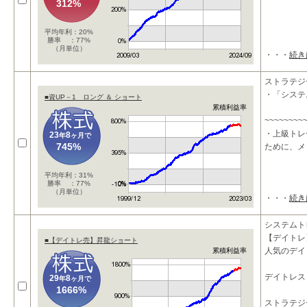
312%
平均年利：20%
勝率 ：77%
（月単位）
・・・
続き
ストラテジ
・「システ
■資UP－1 ロング ＆ ショート
累積利益率
~~~~~~~~
・上級トレ
23
8
年
ヶ月で
745%
ために、メ
平均年利：31%
勝率 ：77%
（月単位）
・・・
続き
システムト
【デイトレ
■【デイトレ売】昇龍ショート
人気のデイ
累積利益率
デイトレス
29
8
年
ヶ月で
1666%
ストラテジ