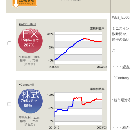
WBz_E
■WBz EJ60s
ミニスイン
累積利益率
数時間や、
勝率の高い
15
6
年
ヶ月で
287%
こ
平均年利：18%
勝率 ：75%
（月単位）
・・・
続き
「Contra
■ContraryⅢ
累積利益率
========
: 新市場
7
8
年
ヶ月で
89%
========
平均年利：11%
勝率 ：75%
（月単位）
・・・
続き