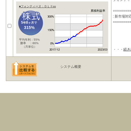
■フォンティーヌ：ＤＬⅡss
========
累積利益率
: 新市場
========
5
8
年
ヶ月で
315%
平均年利：55%
勝率 ：86%
（月単位）
・・・
続き
システム概要