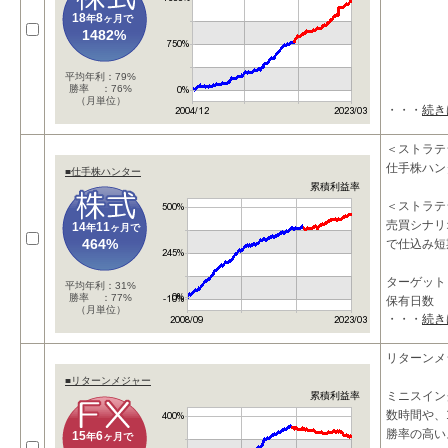
18
8
年
ヶ月で
1482%
平均年利：79%
勝率 ：76%
（月単位）
・・・
続き
＜ストラテ
仕手株ハン
■仕手株ハンター
累積利益率
＜ストラテ
売買シナリ
14
11
年
ヶ月で
464%
で仕込み短
ターゲッ
平均年利：31%
勝率 ：77%
保有日数
（月単位）
・・・
続き
市
リターンメ
■リターンメジャー
ミニスイン
累積利益率
数時間や、
勝率の高い
15
6
年
ヶ月で