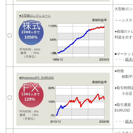
大型株ロン
■大型株ロングショート
～～システ
累積利益率
●相場のト
23
8
年
ヶ月で
1056%
利益を出す
平均年利：44%
勝率 ：75%
■マーケッ
（月単位）
・・・
続き
本システム
●特徴
移動平均
■MysteriousFX_EURUSD
累積利益率
●取引時間
５分足
13
1
年
ヶ月で
129%
●取引通貨
EURUSD
平均年利：9%
勝率 ：76%
（月単位）
・・・
続き
●パラメー
takeprofi