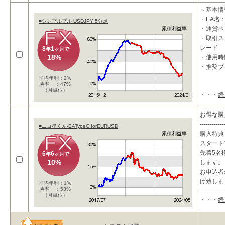
～基本情
・EA名：
■シンプルプル USDJPY 5分足
・通貨ペア
累積利益率
・取引ス
レード
8
1
年
ヶ月で
18%
・使用時
・推奨ブ
平均年利：2%
勝率 ：47%
（月単位）
・・・
続
～概要～
★ローリ
お得な購
高収益を
------------
■ニコ星くん-EATypeC forEURUSD
購入特典
累積利益率
スタート
先着5名様
6
6
年
ヶ月で
10%
します。
お申込者
げ致しま
平均年利：1%
勝率 ：53%
------------
（月単位）
・・・
続