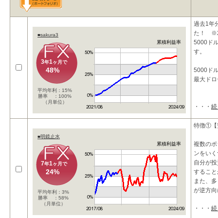
過去1年
た！ ※20
■sakura3
5000
累積利益率
す。
3
1
年
ヶ月で
48%
5000ド
最大ドロ
平均年利：15%
勝率 ：100%
（月単位）
・・・
続
特徴①【
■明鏡止水
複数のポ
累積利益率
ンをいく
自分が投
7
1
年
ヶ月で
24%
すること
また、多
が逆方向
平均年利：3%
勝率 ：58%
（月単位）
・・・
続