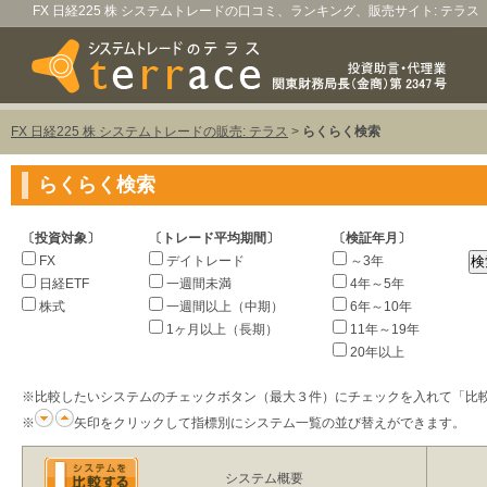
FX 日経225 株 システムトレードの口コミ、ランキング、販売サイト: テラス
FX 日経225 株 システムトレードの販売: テラス
>
らくらく検索
らくらく検索
〔投資対象〕
〔トレード平均期間〕
〔検証年月〕
FX
デイトレード
～3年
日経ETF
一週間未満
4年～5年
株式
一週間以上（中期）
6年～10年
1ヶ月以上（長期）
11年～19年
20年以上
※比較したいシステムのチェックボタン（最大３件）にチェックを入れて「比
※
矢印をクリックして指標別にシステム一覧の並び替えができます。
システム概要