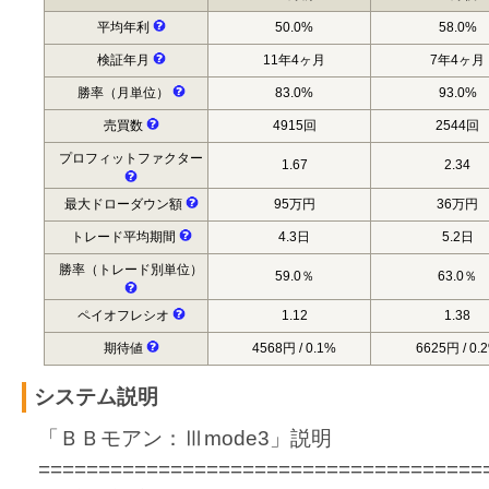
平均年利
50.0%
58.0%
検証年月
11年4ヶ月
7年4ヶ月
勝率（月単位）
83.0%
93.0%
売買数
4915回
2544回
プロフィットファクター
1.67
2.34
最大ドローダウン額
95万円
36万円
トレード平均期間
4.3日
5.2日
勝率（トレード別単位）
59.0％
63.0％
ペイオフレシオ
1.12
1.38
期待値
4568円 / 0.1%
6625円 / 0.
システム説明
「ＢＢモアン：Ⅲmode3」説明
=====================================