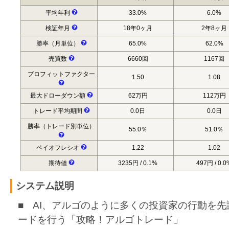
平均年利
33.0%
6.0%
検証年月
18年0ヶ月
2年8ヶ月
勝率（月単位）
65.0%
62.0%
売買数
6660回
1167回
プロフィットファクター
1.50
1.08
最大ドローダウン額
62万円
112万円
トレード平均期間
0.0日
0.0日
勝率（トレード別単位）
55.0％
51.0％
ペイオフレシオ
1.22
1.02
期待値
3235円 / 0.1%
497円 / 0.0
システム説明
■ AI、アルゴのように多くの投資家の行動を
ードを行う「攻略！アルゴトレード」