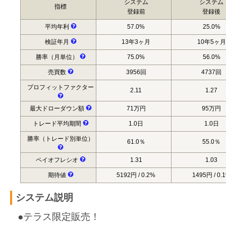
システム
システム
指標
登録前
登録後
平均年利
57.0%
25.0%
検証年月
13年3ヶ月
10年5ヶ月
勝率（月単位）
75.0%
56.0%
売買数
3956回
4737回
プロフィットファクター
2.11
1.27
最大ドローダウン額
71万円
95万円
トレード平均期間
1.0日
1.0日
勝率（トレード別単位）
61.0％
55.0％
ペイオフレシオ
1.31
1.03
期待値
5192円 / 0.2%
1495円 / 0.
システム説明
●テラス限定販売！