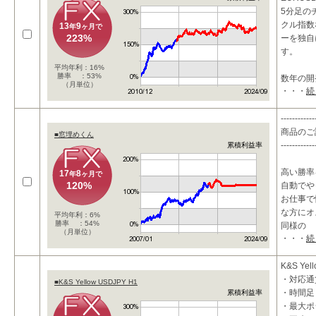
5分足の
クル指数
13
9
年
ヶ月で
223%
ーを独自
す。
平均年利：16%
勝率 ：53%
数年の開
（月単位）
・・・
続
テムには
------------
商品のご
■窓埋めくん
------------
累積利益率
高い勝率
17
8
年
ヶ月で
120%
自動でや
お仕事で
な方にオ
平均年利：6%
勝率 ：54%
同様の
（月単位）
・・・
続
K&S Yel
・対応通貨
■K&S Yellow USDJPY H1
・時間足
累積利益率
・最大ポ