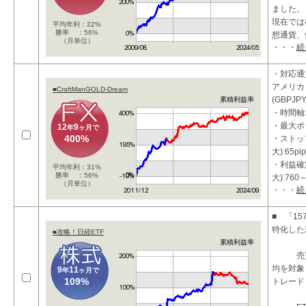
ました。
現在では
平均年利：22%
勝率 ：56%
想通貨、
（月単位）
・・・
続
資対象に
おかげ様
・対応通
アメリカド
■CraftManGOLD-Dream
(GBPJPY
累積利益率
・時間軸:
・最大ポ
12
9
年
ヶ月で
400%
・ストッ
大):65pip
・利益確
平均年利：31%
勝率 ：56%
大):760～
（月単位）
・・・
続
・両建て
・ATR
■ 「1
特化した
■攻略！日経ETF
累積利益率
売買代
均を対象
9
11
年
ヶ月で
109%
トレード