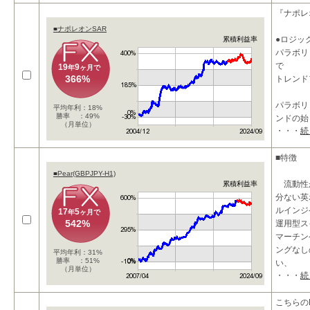
『ナポレ
■ナポレオンSAR
●ロジッ
累積利益率
パラボリ
で
19
9
年
ヶ月で
366%
トレンド
パラボリ
平均年利：18%
勝率 ：49%
ンドの始
（月単位）
・・・
続
根こそぎ
いインジ
■特徴
こちら
■Pear(GBPJPY-H1)
流動性
累積利益率
分ない英
ルインジ
17
5
年
ヶ月で
542%
運用型ス
マーチン
ングなし
平均年利：31%
勝率 ：51%
い、
（月単位）
・・・
続
こちらのE