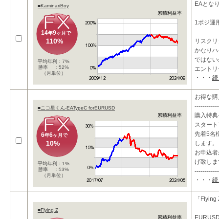
EAとな
■KaminariBoy
累積利益率
1ポジ運
14
9
年
ヶ月で
110%
リスクリ
かなりハ
ではない
平均年利：7%
勝率 ：52%
エントリ
（月単位）
・・・
続
めですが
ボラティ
お得な購
------------
■ニコ星くん-EATypeC forEURUSD
購入特典
累積利益率
スタート
先着5名様
6
6
年
ヶ月で
10%
します。
お申込者
げ致しま
平均年利：1%
勝率 ：53%
------------
（月単位）
・・・
続
「Flying
■Flying Z
EURU
累積利益率