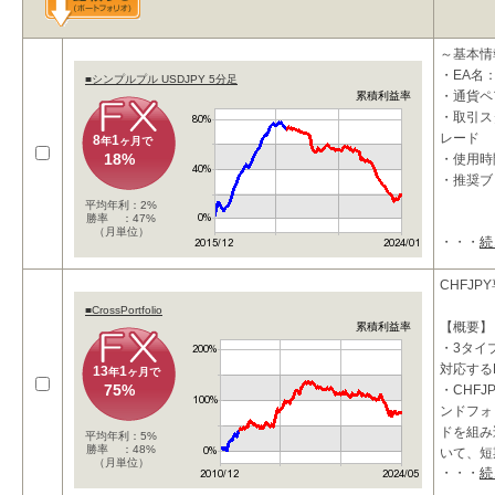
～基本情
・EA名：
■シンプルプル USDJPY 5分足
・通貨ペア
累積利益率
・取引ス
レード
8
1
年
ヶ月で
18%
・使用時
・推奨ブ
平均年利：2%
勝率 ：47%
（月単位）
・・・
続
～概要～
★ローリ
CHFJP
高収益を
■CrossPortfolio
【概要】
累積利益率
・3タイ
対応する
13
1
年
ヶ月で
75%
・CHF
ンドフォ
ドを組み
平均年利：5%
勝率 ：48%
いて、短
（月単位）
・・・
続
・最大で