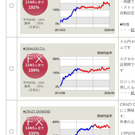
・両建て
11
6
年
ヶ月で
192%
・ストッ
自動設定
平均年利：16%
勝率 ：55%
■特徴
（月単位）
・・・
続
・レンジ
ムです。
・勝率を
ドル円４
ムです
■OtfgkUJ4+T+L
累積利益率
エクセル
証期間で
12
1
年
ヶ月で
199%
す
ロジック
平均年利：16%
勝率 ：55%
用したも
（月単位）
・・・
続
１２年か
CRAZY 
にご興味
■CRAZY DIAMOND
す。
累積利益率
作者のさ
14
5
年
ヶ月で
330%
１0代の