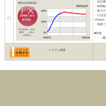
・対応通貨
■SK10 EURUSD
・時間軸:
累積利益率
・最大ポ
・LC設定
15
6
年
ヶ月で
673%
150pips
・両建て
平均年利：43%
勝率 ：59%
■特徴
（月単位）
・・・
続
1ポジシ
ステムを
リスクを
システム概要