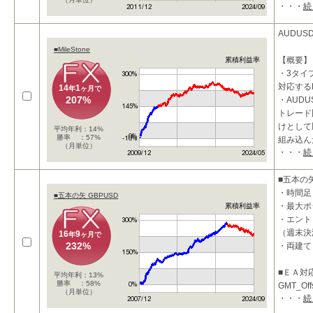
・・・
続
・ATR
位置の変
AUDUS
■特
■MileStone
【概要】
累積利益率
・3タイ
対応する
14
1
年
ヶ月で
207%
・AUD
トレード
けとして
平均年利：14%
勝率 ：57%
組み込ん
（月単位）
・・・
続
・最大で
・逆
■五本の矢
・時間足
■五本の矢 GBPUSD
・最大ポ
累積利益率
・エント
（週末決
16
9
年
ヶ月で
232%
・両建て
■ＥＡ対
平均年利：13%
勝率 ：58%
GMT_Of
（月単位）
・・・
続
ります。