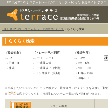
FX 日経225 株 システムトレードの口コミ、ランキング、販売サイト: テラス
FX 日経225 株 システムトレードの販売: テラス
>
らくらく検索
らくらく検索
〔投資対象〕
〔トレード平均期間〕
〔検証年月〕
FX
デイトレード
～3年
日経ETF
一週間未満
4年～5年
株式
一週間以上（中期）
6年～10年
1ヶ月以上（長期）
11年～19年
20年以上
※比較したいシステムのチェックボタン（最大３件）にチェックを入れて「比
※
矢印をクリックして指標別にシステム一覧の並び替えができます。
システム概要