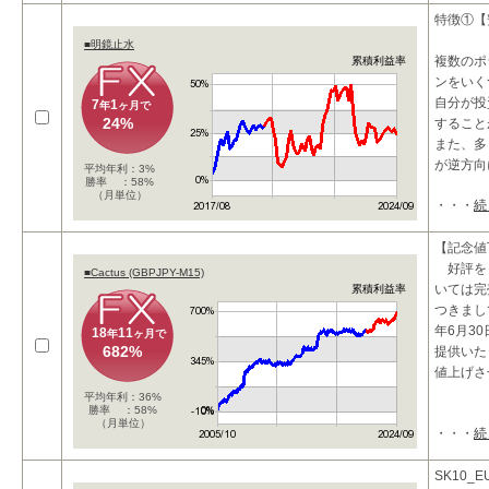
■投資コ
特徴①【
・
■明鏡止水
複数のポ
累積利益率
ンをいく
自分が投
7
1
年
ヶ月で
24%
すること
また、多
が逆方向
平均年利：3%
勝率 ：58%
（月単位）
・・・
続
【記念値
好評を
■Cactus (GBPJPY-M15)
いては完
累積利益率
つきまし
年6月30
18
11
年
ヶ月で
682%
提供いた
値上げさ
平均年利：36%
勝率 ：58%
（月単位）
・・・
続
□商品特
テ
SK10_E