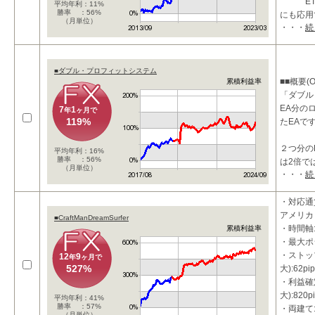
ETFの
平均年利：11%
勝率 ：56%
にも応用
（月単位）
・・・
続
シス
■ダブル・プロフィットシステム
■■概要(O
累積利益率
「ダブル
EA分の
7
1
年
ヶ月で
119%
たEAで
２つ分の
平均年利：16%
勝率 ：56%
は2倍で
（月単位）
・・・
続
点でもお
・対応通
【損小利
アメリカド
■CraftManDreamSurfer
・時間軸:
累積利益率
・最大ポ
・ストッ
12
9
年
ヶ月で
527%
大):62pip
・利益確
大):820p
平均年利：41%
勝率 ：57%
・両建て
（月単位）