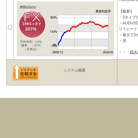
■MileStone
【概要】
累積利益率
・3タイプ
・AUDU
14
1
年
ヶ月で
207%
りトレード
・最大で3
・逆
平均年利：14%
勝率 ：57%
（月単位）
・・・
続き
システム概要