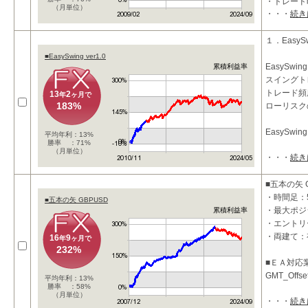
・トレード
（月単位）
・・・
続き
・利確：50P
■ 特徴
１．EasySw
■EasySwing ver1.0
・押し目買
EasySwi
累積利益率
・上位時間
スイングト
トレード頻
13
2
年
ヶ月で
183%
ローリスク
EasySwing 
平均年利：13%
勝率 ：71%
（月単位）
・・・
続き
■五本の矢 
・時間足：
■五本の矢 GBPUSD
・最大ポジ
累積利益率
・エントリ
・両建て：
16
9
年
ヶ月で
232%
■ＥＡ対応
GMT_Off
平均年利：13%
勝率 ：58%
（月単位）
・・・
続き
■投資コン