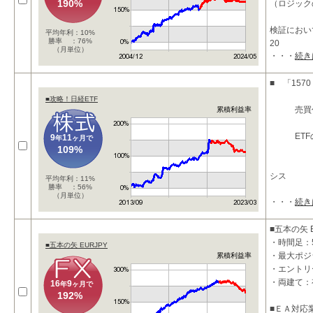
190%
（ロジック
検証におい
平均年利：10%
勝率 ：76%
20
（月単位）
・・・
続き
■ 「15
■攻略！日経ETF
売買代金
累積利益率
ETFのみ
9
11
年
ヶ月で
109%
シス
平均年利：11%
勝率 ：56%
（月単位）
・・・
続き
■五本の矢 E
・時間足：
■五本の矢 EURJPY
・最大ポジ
累積利益率
・エントリ
・両建て：
16
9
年
ヶ月で
192%
■ＥＡ対応