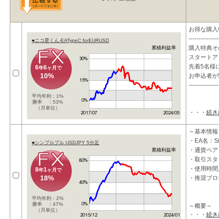
お得な購入
---------------
■ニコ星くん-EATypeC forEURUSD
購入特典そ
累積利益率
スタートア
先着5名様に
6
6
年
ヶ月で
10%
お申込者が
---------------
平均年利：1%
勝率 ：53%
（月単位）
・・・
続き
～基本情報
・EA名：S
■シンプルプル USDJPY 5分足
・通貨ペア：
累積利益率
・取引スタ
・使用時間
8
1
年
ヶ月で
18%
・推奨ブロ
平均年利：2%
勝率 ：47%
～概要～
（月単位）
・・・
続き
★ローリス