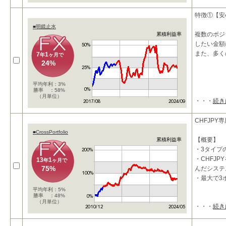
高収益を得
特徴①【安
■明鏡止水
複数のポジ
累積利益率
したい金額
また、多く
7
1
年
ヶ月で
24%
平均年利：3%
勝率 ：58%
（月単位）
・・・
続き
CHFJPY
■CrossPortfolio
【概要】
累積利益率
・3タイプ
・CHFJ
13
1
年
ヶ月で
75%
んだシステ
・最大で3
平均年利：5%
勝率 ：48%
（月単位）
・・・
続き