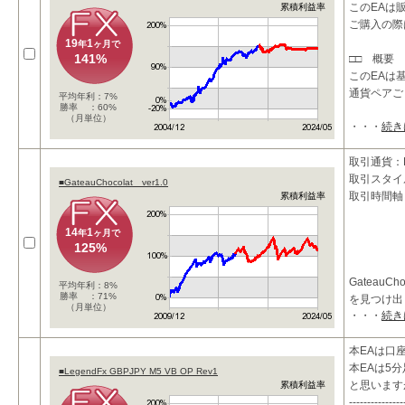
このEAは
累積利益率
ご購入の際は
19
1
年
ヶ月で
141%
□□ 概要 
このEAは
通貨ペアご
平均年利：7%
勝率 ：60%
（月単位）
・・・
続き
取引通貨：E
取引スタイ
■GateauChocolat ver1.0
取引時間軸
累積利益率
14
1
年
ヶ月で
125%
Gateau
平均年利：8%
勝率 ：71%
を見つけ出
（月単位）
・・・
続き
具体的には
本EAは口
・長期短期
本EAは5
■LegendFx GBPJPY M5 VB OP Rev1
と思います
累積利益率
---------------