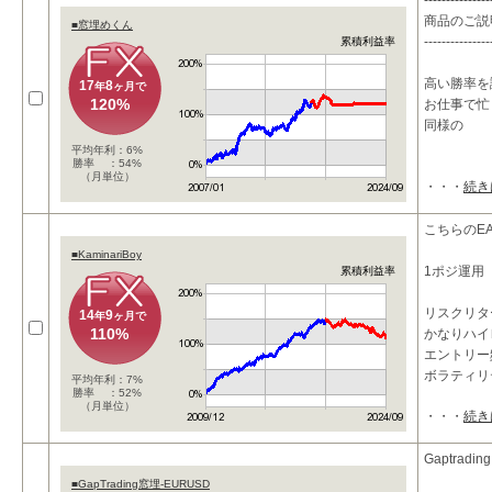
---------------
商品のご説
■窓埋めくん
---------------
累積利益率
高い勝率を
17
8
年
ヶ月で
120%
お仕事で忙
同様の
平均年利：6%
勝率 ：54%
（月単位）
・・・
続き
こちらのEA
■KaminariBoy
1ポジ運用
累積利益率
リスクリタ
14
9
年
ヶ月で
110%
かなりハイ
エントリー
ボラティリ
平均年利：7%
勝率 ：52%
（月単位）
・・・
続き
Gaptradi
■GapTrading窓埋-EURUSD