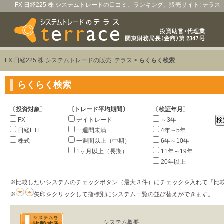
FX 日経225 株 システムトレードの口コミ、ランキング、販売サイト: テラス
FX 日経225 株 システムトレードの販売: テラス
>
らくらく検索
らくらく検索
〔投資対象〕
〔トレード平均期間〕
〔検証年月〕
FX
デイトレード
～3年
日経ETF
一週間未満
4年～5年
株式
一週間以上（中期）
6年～10年
1ヶ月以上（長期）
11年～19年
20年以上
※比較したいシステムのチェックボタン（最大３件）にチェックを入れて「比
※
矢印をクリックして指標別にシステム一覧の並び替えができます。
システム概要