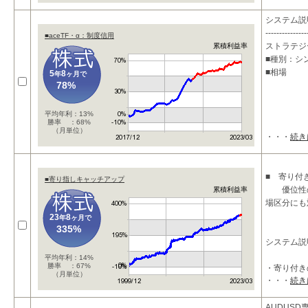
・
システム説
---------------
■aceTF・α：制度信用
ストラテジ
累積利益率
■種別：シ
■相場
5
8
年
ヶ月で
78%
平均年利：13%
勝率 ：68%
（月単位）
・・・
続き
■ 寄り付
■寄り指しキャッチアップ
優位性の
累積利益率
場区分にも
23
8
年
ヶ月で
335%
システム説
平均年利：14%
勝率 ：67%
・寄り付き
（月単位）
・・・
続き
AUDUSD