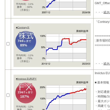
GMT_Off
平均年利：11%
勝率 ：60%
（月単位）
・・・
続き
■投資コン
・
「Contra
■ContraryⅢ
累積利益率
========
: 新市場
7
8
年
ヶ月で
89%
========
平均年利：11%
勝率 ：75%
（月単位）
・・・
続き
Invictus E
■Invictus EURJPY
■ 基本情報
累積利益率
・対応通貨:
15
7
年
ヶ月で
187%
・時間軸:5
・最大ポジシ
・両建て:
平均年利：12%
勝率 ：76%