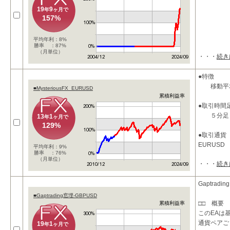
19
9
年
ヶ月で
157%
平均年利：8%
勝率 ：87%
（月単位）
・・・
続き
●特徴
移動平均
■MysteriousFX_EURUSD
累積利益率
●取引時間
５分足
13
1
年
ヶ月で
129%
●取引通貨
EURUSD
平均年利：9%
勝率 ：76%
（月単位）
・・・
続き
●パラメー
takeprofi
takeprof
Gaptradi
stoploss_
■Gaptrading窓埋-GBPUSD
□□ 概要 
累積利益率
このEAは
通貨ペアご
19
1
年
ヶ月で