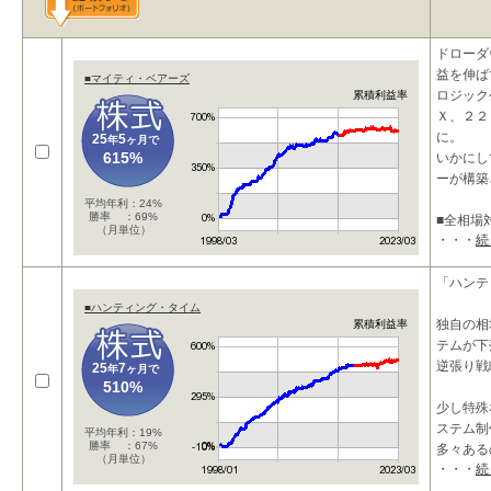
ドローダ
益を伸ば
■マイティ・ベアーズ
ロジック
累積利益率
Ｘ、２２
に。
25
5
年
ヶ月で
615%
いかにし
ーが構築
平均年利：24%
勝率 ：69%
■全相場
（月単位）
・・・
続
「ハンテ
■ハンティング・タイム
独自の相
累積利益率
テムが下
逆張り戦
25
7
年
ヶ月で
510%
少し特殊
ステム制
平均年利：19%
勝率 ：67%
多々ある
（月単位）
・・・
続