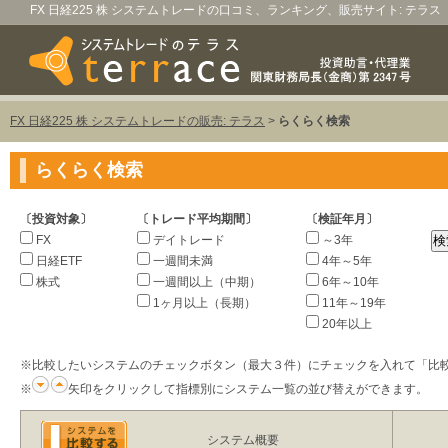
FX 日経225 株 システムトレードの口コミ、ランキング、販売サイト: テラス
FX 日経225 株 システムトレードの販売: テラス
>
らくらく検索
らくらく検索
〔投資対象〕
〔トレード平均期間〕
〔検証年月〕
FX
デイトレード
～3年
日経ETF
一週間未満
4年～5年
株式
一週間以上（中期）
6年～10年
1ヶ月以上（長期）
11年～19年
20年以上
※比較したいシステムのチェックボタン（最大３件）にチェックを入れて「比
※
矢印をクリックして指標別にシステム一覧の並び替えができます。
システム概要