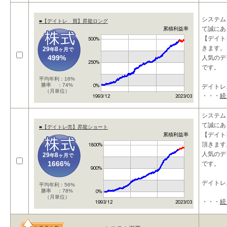
■独自
システム
■【デイトレ 買】昇龍ロング
て誠にあ
累積利益率
【デイト
きます。
29
8
年
ヶ月で
499%
人気のデ
です。
平均年利：16%
勝率 ：74%
デイトレ
（月単位）
・・・
続
ストラテ
グ
システム
て誠にあ
■【デイトレ売】昇龍ショート
【１】開
【デイト
累積利益率
頂きます
人気のデ
29
8
年
ヶ月で
1666%
です。
デイトレ
平均年利：56%
勝率 ：78%
（月単位）
・・・
続
ストラテ
ート