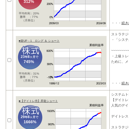
312%
平均年利：20%
勝率 ：77%
（月単位）
・・・
続き
ストラテジ
・「システ
■資UP－1 ロング ＆ ショート
累積利益率
~~~~~~~~
・上級トレ
23
8
年
ヶ月で
745%
ために、メ
平均年利：31%
勝率 ：77%
（月単位）
・・・
続き
システムト
【デイトレ
■【デイトレ売】昇龍ショート
人気のデイ
累積利益率
デイトレス
29
8
年
ヶ月で
1666%
ストラテジ