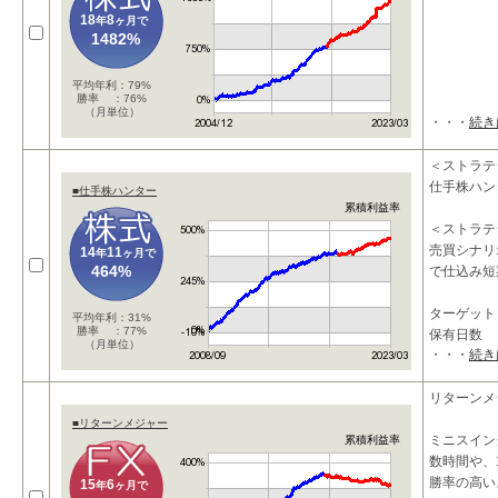
18
8
年
ヶ月で
1482%
平均年利：79%
勝率 ：76%
（月単位）
・・・
続き
＜ストラテ
仕手株ハン
■仕手株ハンター
累積利益率
＜ストラテ
売買シナリ
14
11
年
ヶ月で
464%
で仕込み短
ターゲッ
平均年利：31%
勝率 ：77%
保有日数
（月単位）
・・・
続き
市
リターンメ
■リターンメジャー
ミニスイン
累積利益率
数時間や、
勝率の高い
15
6
年
ヶ月で