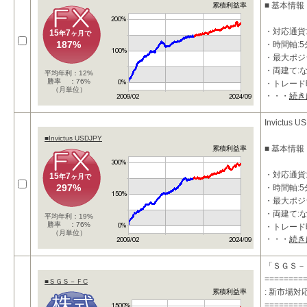
■ 基本情報
累積利益率
・対応通貨:
15
7
年
ヶ月で
187%
・時間軸:5
・最大ポジシ
・両建て:
平均年利：12%
勝率 ：76%
・トレード
（月単位）
・・・
続き
・利確：50P
■ 特徴
Invictus U
■Invictus USDJPY
・押し目買
■ 基本情報
累積利益率
・上位時間
・対応通貨:
15
7
年
ヶ月で
297%
・時間軸:5
・最大ポジシ
・両建て:
平均年利：19%
勝率 ：76%
・トレード
（月単位）
・・・
続き
・利確：35P
■ 特徴
「ＳＧＳ－
========
■ＳＧＳ－ＦC
・押し目買
: 新市場
累積利益率
・上位時間
========