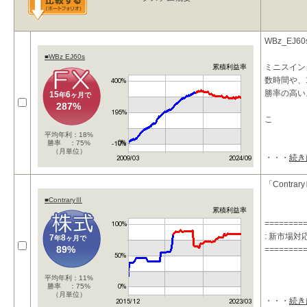
WBz_E
■WBz EJ60s
ミニスイン
累積利益率
数時間や、
勝率の高い
15
6
年
ヶ月で
287%
こ
平均年利：18%
勝率 ：75%
（月単位）
・・・
続き
「Contra
■ContraryⅢ
累積利益率
========
: 新市場
7
8
年
ヶ月で
89%
========
平均年利：11%
勝率 ：75%
（月単位）
・・・
続き