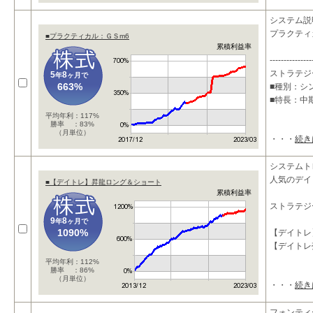
システム説
プラクティ
■プラクティカル：ＧＳm6
累積利益率
---------------
ストラテジ
5
8
年
ヶ月で
663%
■種別：シ
■特長：中
平均年利：117%
勝率 ：83%
（月単位）
・・・
続き
システムト
人気のデイ
■【デイトレ】昇龍ロング＆ショート
累積利益率
ストラテジ
9
8
年
ヶ月で
1090%
【デイトレ
【デイトレ
平均年利：112%
勝率 ：86%
（月単位）
・・・
続き
フォンティ