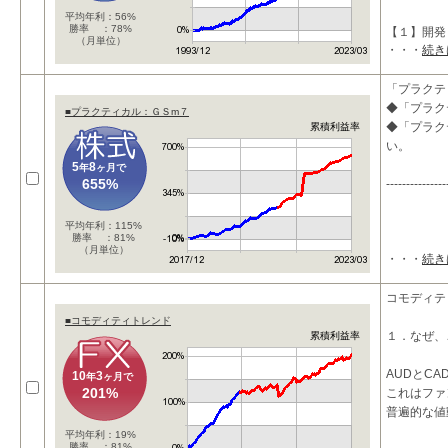
平均年利：56%
勝率 ：78%
【１】開発
（月単位）
・・・
続き
「プラクテ
◆「プラク
■プラクティカル：ＧＳm７
◆「プラク
累積利益率
い。
5
8
年
ヶ月で
655%
---------------
平均年利：115%
勝率 ：81%
（月単位）
・・・
続き
コモディテ
■コモディティトレンド
１．なぜ、
累積利益率
AUDとC
10
3
年
ヶ月で
201%
これはファ
普遍的な値
平均年利：19%
勝率 ：81%