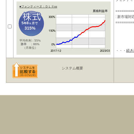
■フォンティーヌ：ＤＬⅡss
========
累積利益率
: 新市場
========
5
8
年
ヶ月で
315%
平均年利：55%
勝率 ：86%
（月単位）
・・・
続き
システム概要