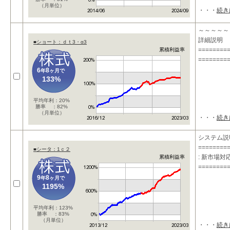
（月単位）
・・・
続き
～～～～～
詳細説明 
■ショート：ｄｔ3・α3
========
累積利益率
========
6
8
年
ヶ月で
133%
平均年利：20%
勝率 ：82%
（月単位）
・・・
続き
システム説
========
■シータ：1ｃ２
: 新市場
累積利益率
========
9
8
年
ヶ月で
1195%
平均年利：123%
勝率 ：83%
（月単位）
・・・
続き