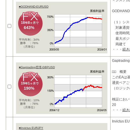
takeprof
＜システム
stoploss_
■GODHAND-EURUSD
GODHAND
累積利益率
（１）シス
18
8
年
ヶ月で
643%
対象通貨
使用時
最大ポジ
平均年利：34%
勝率 ：76%
両建て
（月単位）
・・・
続き
損切り指
エントリ
Gaptradi
■Gaptrading窓埋-GBPUSD
□□ 概要 
累積利益率
このEAは
通貨ペアご
19
1
年
ヶ月で
190%
（ロジック
検証におい
平均年利：10%
勝率 ：76%
20
（月単位）
・・・
続き
Invictus E
■Invictus EURJPY