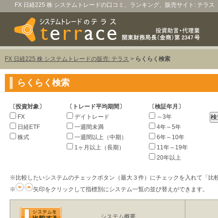
FX 日経225 株 システムトレードの口コミ、ランキング、販売サイト: テラス
FX 日経225 株 システムトレードの販売: テラス
>
らくらく検索
らくらく検索
〔投資対象〕
〔トレード平均期間〕
〔検証年月〕
FX
デイトレード
～3年
日経ETF
一週間未満
4年～5年
株式
一週間以上（中期）
6年～10年
1ヶ月以上（長期）
11年～19年
20年以上
※比較したいシステムのチェックボタン（最大３件）にチェックを入れて「比
※
矢印をクリックして指標別にシステム一覧の並び替えができます。
システム概要