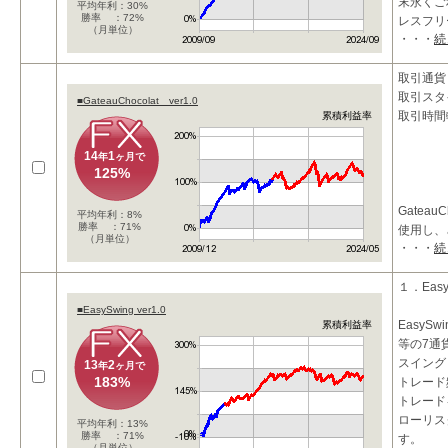
末永くご
平均年利：30%
勝率 ：72%
レスフリ
（月単位）
・・・
続
取引通貨：
取引スタ
■GateauChocolat ver1.0
取引時間
累積利益率
14
1
年
ヶ月で
125%
Gateau
平均年利：8%
勝率 ：71%
使用し、
（月単位）
・・・
続
リーエッ
たEAで
１．Easy
具体的に
■EasySwing ver1.0
EasySw
累積利益率
・長期短
等の7通
スイング
13
2
年
ヶ月で
183%
トレード
トレード
ローリス
平均年利：13%
勝率 ：71%
す。
（月単位）