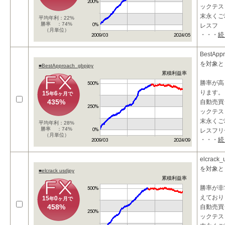
ックテス
末永くご
平均年利：22%
勝率 ：74%
レスフ
（月単位）
・・・
続
BestAp
を対象と
■BestApproach_gbpjpy
累積利益率
勝率が高
ります。
15
6
年
ヶ月で
435%
自動売買
ックテス
末永くご
平均年利：28%
勝率 ：74%
レスフリ
（月単位）
・・・
続
elcrac
を対象と
■elcrack usdjpy
累積利益率
勝率が非
えており
15
0
年
ヶ月で
458%
自動売買
ックテス