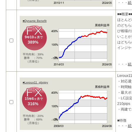
・・・
続
EasySwin
■■概要■
ほとんど
■Dynamic Benefit
のどちら
累積利益率
び相場の
いことが多
9
10
年
ヶ月で
389%
はどちら
インジケ
平均年利：39%
勝率 ：70%
（月単位）
・・・
続
Leroux1
・対応通貨
■Leroux11_gbpjpy
・時間軸:
累積利益率
・最大ポ
・LC設定
15
6
年
ヶ月で
316%
210pips
・両建て
平均年利：20%
勝率 ：69%
■特徴
（月単位）
・・・
続
1ポジシ
ステムを