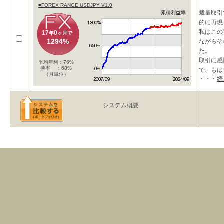
相場は必
■FOREX RANGE USDJPY V1.0
裁量取引
累積利益率
的に再現
私はこの
17
0
年
ヶ月で
1294%
ながらそ
た。
取引に感
平均年利：76%
勝率 ：68%
で、もは
（月単位）
・・・
続
システム概要