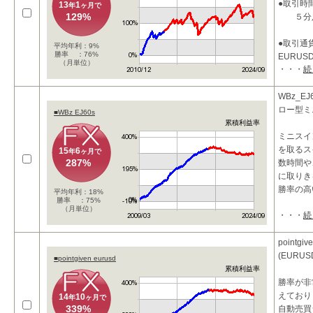
●取引時
13
1
年
ヶ月で
129%
５分
●取引通
平均年利：9%
勝率 ：76%
EURUS
（月単位）
・・・
続
●パラメ
takepro
WBz_E
takepro
ロー型ミ
■WBz EJ60s
stoplos
累積利益率
ミニスイ
を取るス
15
6
年
ヶ月で
287%
数時間や、
に取りき
勝率の高
平均年利：18%
勝率 ：75%
（月単位）
・・・
続
こ
pointg
(EURU
■pointgiven eurusd
累積利益率
勝率が非
えており
14
10
年
ヶ月で
339%
自動売買