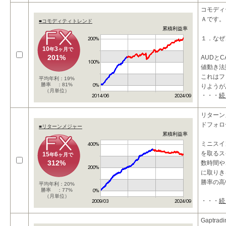
コモディ
Ａです。
■コモディティトレンド
累積利益率
１．なぜ
10
3
年
ヶ月で
201%
AUDと
値動き法
これはフ
平均年利：19%
勝率 ：81%
りようが
（月単位）
・・・
続
普遍的な
が
リターン
ドフォロ
■リターンメジャー
累積利益率
ミニスイ
を取るス
15
6
年
ヶ月で
312%
数時間や、
に取りき
勝率の高
平均年利：20%
勝率 ：77%
（月単位）
・・・
続
Gaptra