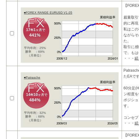
リスクを
【FORE
■FOREX RANGE EURUSD V1.05
裁量取引
累積利益率
的に再現
私はこの
17
1
年
ヶ月で
441%
ながらそ
た。
取引に感
平均年利：25%
勝率 ：69%
で、もは
（月単位）
・・・
続
Patra
たEAで
■Patrasche
累積利益率
60分足
ン程度を
14
10
年
ヶ月で
484%
ポジショ
す。
平均年利：32%
勝率 ：68%
コンセプ
（月単位）
・・・
続
スイング
の融合で
【FORE