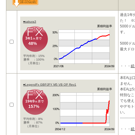
過去1年
た！ ※20
■sakura3
5000
累積利益率
す。
3
1
年
ヶ月で
48%
5000ド
最大ドロ
平均年利：15%
勝率 ：100%
（月単位）
・・・
続
本EAは
ません。
■LegendFx GBPJPY M5 VB OP Rev1
本EAは
累積利益率
特別なこ
でも使え
19
9
年
ヶ月で
157%
やデモト
い。
------------
平均年利：8%
勝率 ：87%
（月単位）
・・・
続