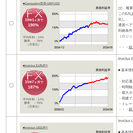
■Gaptrading窓埋-GBPUSD
□□ 概要
累積利益率
このEA
化し、
19
1
年
ヶ月で
190%
通貨ペア
利確条件
（ロジッ
平均年利：10%
勝率 ：76%
（月単位）
・・・
続
検証にお
化を行い
20
Invictus
■Invictus EURJPY
■ 基本情
累積利益率
・対応通貨
15
7
年
ヶ月で
187%
・時間軸
・最大ポジ
・両建て
平均年利：12%
勝率 ：76%
・トレー
（月単位）
・・・
続
・利確：50
■ 特徴
Invictus
■Invictus USDJPY
・押し目
■ 基本情
累積利益率