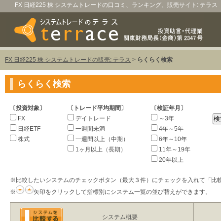
FX 日経225 株 システムトレードの口コミ、ランキング、販売サイト: テラス
FX 日経225 株 システムトレードの販売: テラス
>
らくらく検索
らくらく検索
〔投資対象〕
〔トレード平均期間〕
〔検証年月〕
FX
デイトレード
～3年
日経ETF
一週間未満
4年～5年
株式
一週間以上（中期）
6年～10年
1ヶ月以上（長期）
11年～19年
20年以上
※比較したいシステムのチェックボタン（最大３件）にチェックを入れて「比
※
矢印をクリックして指標別にシステム一覧の並び替えができます。
システム概要