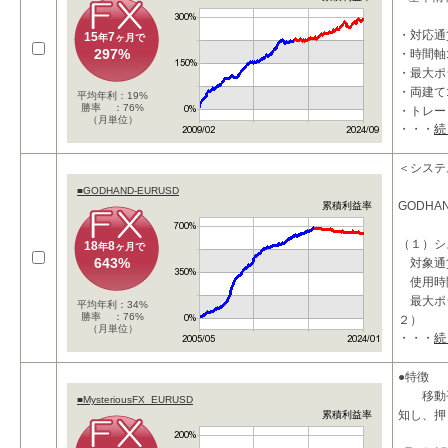
す。
・上位時
・対応通貨
15
7
年
ヶ月で
297%
・時間軸
・最大ポジ
・両建て
平均年利：19%
勝率 ：76%
・トレー
（月単位）
・・・
続
・利確：35
■ 特徴
＜システ
■GODHAND-EURUSD
・押し目
GODHA
累積利益率
す。
・上位時
（１）シ
18
8
年
ヶ月で
643%
対象通
使用時
最大ポ
平均年利：34%
勝率 ：76%
２）
（月単位）
・・・
続
両建
損切り
エント
●特徴
移動平
■MysteriousFX_EURUSD
知し、押
累積利益率