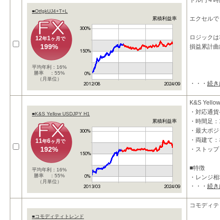
ドル円４時
■OtfgkUJ4+T+L
エクセルで
累積利益率
ロジックは
12
1
年
ヶ月で
199%
損益累計曲
平均年利：16%
勝率 ：55%
（月単位）
・・・
続き
K&S Yello
・対応通貨ペ
■K&S Yellow USDJPY H1
・時間足：
累積利益率
・最大ポジ
・両建て：
11
6
年
ヶ月で
192%
・ストップ
■特徴
平均年利：16%
勝率 ：55%
・レンジ相
（月単位）
・・・
続き
・勝率を重
コモディテ
■コモディティトレンド