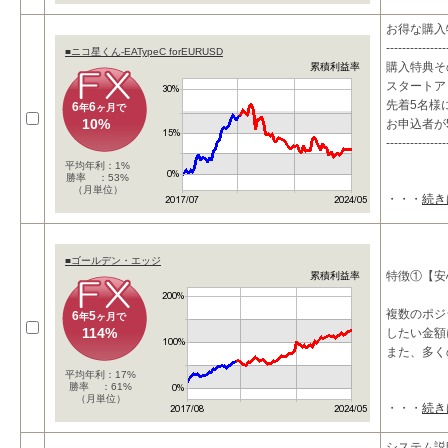
お得な購入
---------------
■ニコ星くん-EATypeC forEURUSD
購入特典そ
累積利益率
スタートア
先着5名様に
6
6
年
ヶ月で
10%
お申込者が
---------------
平均年利：1%
勝率 ：53%
（月単位）
・・・
続き
■ゴールデン・エッジ
特徴①【安
累積利益率
複数のポジ
6
5
年
ヶ月で
114%
したい金額
また、多く
平均年利：17%
勝率 ：61%
（月単位）
・・・
続き
システム説