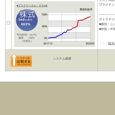
プラクティ
■プラクティカル：ＧＳm6
累積利益率
---------------
ストラテジ
5
8
年
ヶ月で
663%
■種別：シ
■特長：中
平均年利：117%
勝率 ：83%
（月単位）
・・・
続き
システム概要