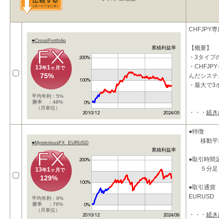
CHFJPY
■CrossPortfolio
【概要】
累積利益率
・3タイプ
・CHFJ
13
1
年
ヶ月で
75%
んだシステ
・最大で3
平均年利：5%
勝率 ：48%
（月単位）
・・・
続き
●特徴
移動平均
■MysteriousFX_EURUSD
累積利益率
●取引時間
５分足
13
1
年
ヶ月で
129%
●取引通貨
EURUSD
平均年利：9%
勝率 ：76%
（月単位）
・・・
続き
●パラメー