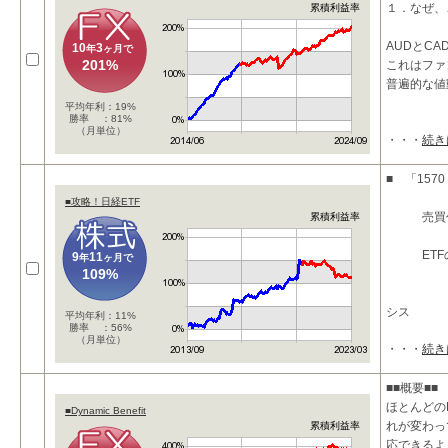
１．なぜ、
累積利益率
AUDとC
10
3
年
ヶ月で
201%
これはファ
普遍的な値
平均年利：19%
勝率 ：81%
（月単位）
・・・
続き
■ 「15
■攻略！日経ETF
売買代金
累積利益率
ETFのみ
9
11
年
ヶ月で
109%
シス
平均年利：11%
勝率 ：56%
（月単位）
・・・
続き
■■概要■■
ほとんどの
■Dynamic Benefit
れが変わって
累積利益率
応できるよ