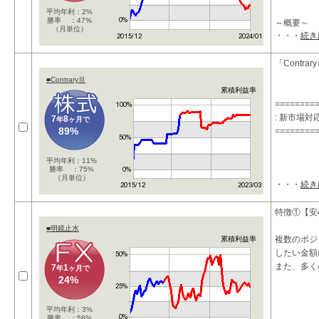
平均年利：2%
勝率 ：47%
～概要～
（月単位）
・・・
続き
★ローリス
高収益を得
「Contra
■ContraryⅢ
累積利益率
========
: 新市場
7
8
年
ヶ月で
89%
========
平均年利：11%
勝率 ：75%
（月単位）
・・・
続き
特徴①【安
■明鏡止水
複数のポジ
累積利益率
したい金額
また、多く
7
1
年
ヶ月で
24%
平均年利：3%
勝率 ：58%