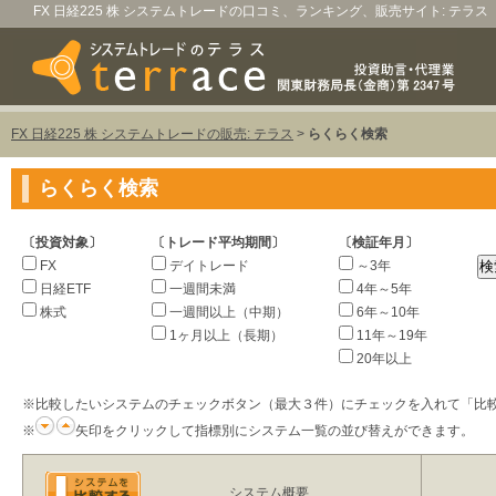
FX 日経225 株 システムトレードの口コミ、ランキング、販売サイト: テラス
FX 日経225 株 システムトレードの販売: テラス
>
らくらく検索
らくらく検索
〔投資対象〕
〔トレード平均期間〕
〔検証年月〕
FX
デイトレード
～3年
日経ETF
一週間未満
4年～5年
株式
一週間以上（中期）
6年～10年
1ヶ月以上（長期）
11年～19年
20年以上
※比較したいシステムのチェックボタン（最大３件）にチェックを入れて「比
※
矢印をクリックして指標別にシステム一覧の並び替えができます。
システム概要