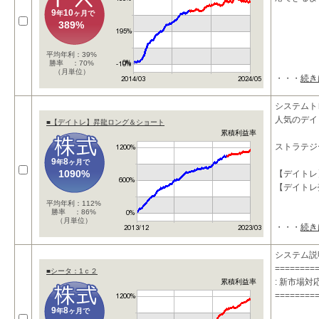
9
10
年
ヶ月で
389%
平均年利：39%
勝率 ：70%
（月単位）
・・・
続き
システムト
人気のデイ
■【デイトレ】昇龍ロング＆ショート
累積利益率
ストラテジ
9
8
年
ヶ月で
1090%
【デイトレ
【デイトレ
平均年利：112%
勝率 ：86%
（月単位）
・・・
続き
システム説
========
■シータ：1ｃ２
: 新市場
累積利益率
========
9
8
年
ヶ月で