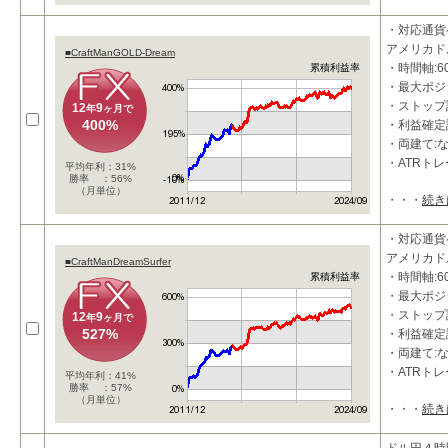
takeprofi
takeprof
・対応通貨
stoploss_
アメリカドル/
■CraftManGOLD-Dream
・時間軸:6
累積利益率
・最大ポジ
・ストップ設
12
9
年
ヶ月で
400%
・利益確定設
・両建て:
・ATRト
平均年利：31%
勝率 ：56%
（月単位）
・・・
続き
・対応通貨
アメリカドル
■CraftManDreamSurfer
・時間軸:6
累積利益率
・最大ポジ
・ストップ設
12
9
年
ヶ月で
527%
・利益確定設
・両建て:
・ATRト
平均年利：41%
勝率 ：57%
（月単位）
・・・
続き
■特