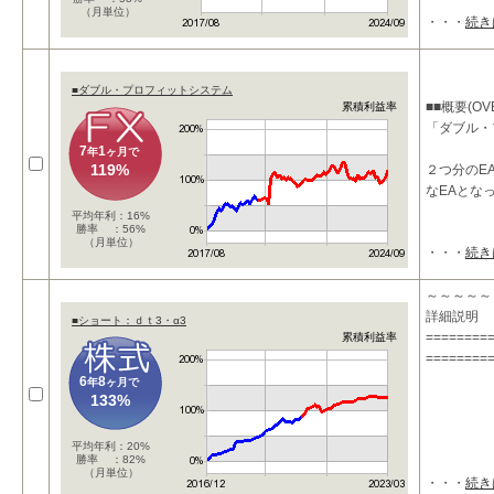
（月単位）
・・・
続き
■ダブル・プロフィットシステム
■■概要(OVE
累積利益率
「ダブル・
7
1
年
ヶ月で
119%
２つ分のE
なEAとな
平均年利：16%
勝率 ：56%
（月単位）
・・・
続き
【損小利大
～～～～～
詳細説明 
■ショート：ｄｔ3・α3
========
累積利益率
========
6
8
年
ヶ月で
133%
平均年利：20%
勝率 ：82%
（月単位）
・・・
続き