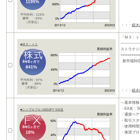
1195%
平均年利：123%
勝率 ：83%
（月単位）
・・・
続き
「Ｍ３：ｖ
---------------
■Ｍ３：ｖ１
ストラテジ
累積利益率
========
: 新市場
8
8
年
ヶ月で
841%
平均年利：97%
勝率 ：89%
（月単位）
・・・
続き
～基本情報
・EA名：S
■シンプルプル USDJPY 5分足
・通貨ペア：
累積利益率
・取引スタ
・使用時間
8
1
年
ヶ月で
18%
・推奨ブロ