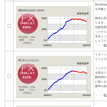
BestAp
を対象と
■BestApproach_gbpjpy
累積利益率
勝率が高
ります。
15
6
年
ヶ月で
435%
自動売買
ックテス
末永くご
平均年利：28%
勝率 ：74%
レスフリ
（月単位）
・・・
続
リターン
ドフォロ
■リターンメジャー
累積利益率
ミニスイ
を取るス
15
6
年
ヶ月で
312%
数時間や、
に取りき
勝率の高
平均年利：20%
勝率 ：77%
（月単位）
・・・
続