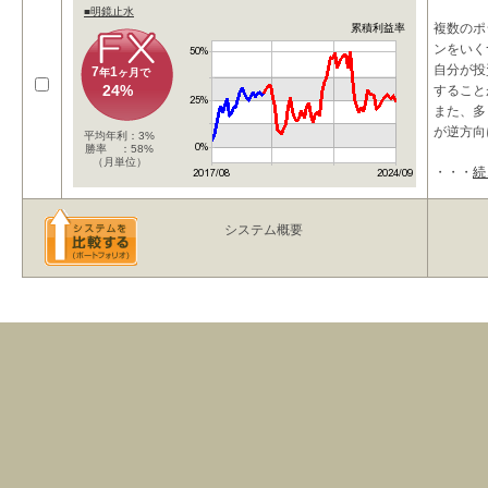
■明鏡止水
複数のポ
累積利益率
ンをいく
自分が投
7
1
年
ヶ月で
24%
すること
また、多
が逆方向
平均年利：3%
勝率 ：58%
（月単位）
・・・
続
システム概要