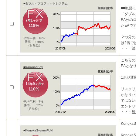
■ダブル・プロフィットシステム
■■概要(O
累積利益率
「ダブル
EA分の
7
1
年
ヶ月で
119%
たEAで
２つ分の
平均年利：16%
勝率 ：56%
は2倍で
（月単位）
・・・
続
点でもお
こちらのE
【損小利
EAとな
■KaminariBoy
累積利益率
1ポジ運
14
9
年
ヶ月で
110%
リスクリ
かなりハ
ではない
平均年利：7%
勝率 ：52%
エントリ
（月単位）
・・・
続
めですが
ボラティ
KonokaS
■KonokaSystemFUN
Konoka
累積利益率