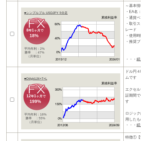
利確条件
～基本情
・EA名：
■シンプルプル USDJPY 5分足
・通貨ペア
累積利益率
・取引ス
レード
8
1
年
ヶ月で
18%
・使用時
・推奨ブ
平均年利：2%
勝率 ：47%
（月単位）
・・・
続
～概要～
★ローリ
ドル円４
高収益を
ムです
■OtfgkUJ4+T+L
累積利益率
エクセル
証期間で
12
1
年
ヶ月で
199%
す
ロジック
平均年利：16%
勝率 ：55%
用したも
（月単位）
・・・
続
１２年か
特徴①【