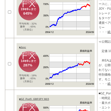
ースに、
JOY・
19
9
年
ヶ月で
645%
トレード
をターゲ
通貨ペア
平均年利：32%
勝率 ：65%
リー
（月単位）
・・・
続
≪公開記
■Jonc
定価 100
累積利益率
本EAは
14
9
年
ヶ月で
287%
が、公開
れてない
特別価格
平均年利：19%
勝率 ：65%
す。モニ
（月単位）
・・・
続
■GZ_Por
・時間足
■GZ_Port5_GBPJPY M15
・最大ポ
累積利益率
・エント