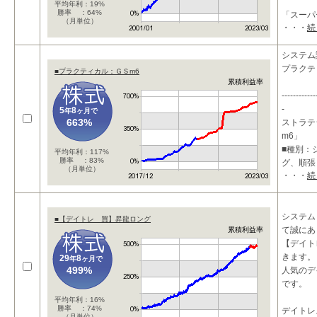
平均年利：19%
勝率 ：64%
「スーパ
（月単位）
・・・
続
は、以下
システム
(1)買
プラクテ
■プラクティカル：ＧＳm6
累積利益率
------------
-
5
8
年
ヶ月で
663%
ストラテ
m6」
■種別：
平均年利：117%
勝率 ：83%
グ、順張
（月単位）
・・・
続
■特長：
システム
■【デイトレ 買】昇龍ロング
て誠にあ
累積利益率
【デイト
きます。
29
8
年
ヶ月で
499%
人気のデ
です。
平均年利：16%
勝率 ：74%
デイトレ
（月単位）