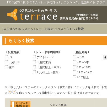
FX 日経225 株 システムトレードの口コミ、ランキング、販売サイト: テラス
FX 日経225 株 システムトレードの販売: テラス
>
らくらく検索
らくらく検索
〔投資対象〕
〔トレード平均期間〕
〔検証年月〕
FX
デイトレード
～3年
日経ETF
一週間未満
4年～5年
株式
一週間以上（中期）
6年～10年
1ヶ月以上（長期）
11年～19年
20年以上
※比較したいシステムのチェックボタン（最大３件）にチェックを入れて「比
※
矢印をクリックして指標別にシステム一覧の並び替えができます。
システム概要