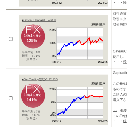
・・・
続
ストラテ
グ
取引通貨：
取引スタ
■GateauChocolat ver1.0
【１】開
取引時間
累積利益率
14
1
年
ヶ月で
125%
Gateau
平均年利：8%
勝率 ：71%
使用し、
（月単位）
・・・
続
リーエッ
たEAで
Gaptra
具体的に
■GapTrading窓埋-EURUSD
このEA
累積利益率
・長期短
ものです
ご購入の際
19
1
年
ヶ月で
141%
購入下さ
□□ 概要
平均年利：7%
勝率 ：60%
このEA
（月単位）
・・・
続
化し、
通貨ペア