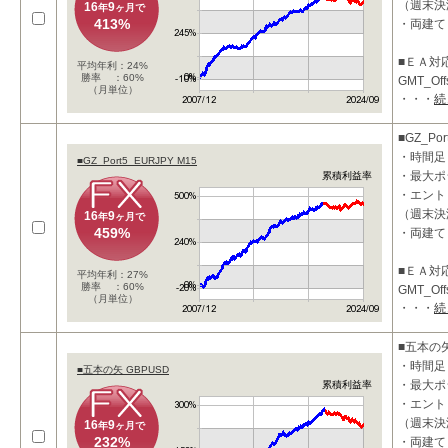
（週末決
16
9
年
ヶ月で
413%
・両建て
■ＥＡ対
平均年利：24%
勝率 ：60%
GMT_Of
（月単位）
・・・
続
ります。
■投資コ
■GZ_Por
・時間足
■GZ_Port5_EURJPY M15
・最大ポ
累積利益率
・エント
（週末決
16
9
年
ヶ月で
459%
・両建て
■ＥＡ対
平均年利：27%
勝率 ：60%
GMT_Of
（月単位）
・・・
続
ります。
■投資コ
■五本の矢
・時間足
■五本の矢 GBPUSD
・最大ポ
累積利益率
・エント
（週末決
16
9
年
ヶ月で
232%
・両建て