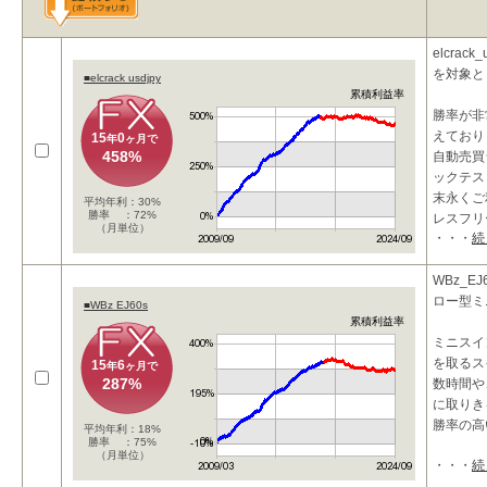
elcrac
を対象と
■elcrack usdjpy
累積利益率
勝率が非
えており
15
0
年
ヶ月で
458%
自動売買
ックテス
末永くご
平均年利：30%
勝率 ：72%
レスフリ
（月単位）
・・・
続
WBz_E
ロー型ミ
■WBz EJ60s
累積利益率
ミニスイ
を取るス
15
6
年
ヶ月で
287%
数時間や、
に取りき
勝率の高
平均年利：18%
勝率 ：75%
（月単位）
・・・
続
こ