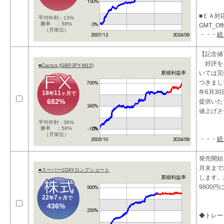
■ＥＡ対
平均年利：13%
勝率 ：58%
GMT_Of
（月単位）
・・・
続
ります。
■投資コ
【記念値
・
好評を
■Cactus (GBPJPY-M15)
いては完
累積利益率
つきまし
年6月30
18
11
年
ヶ月で
682%
提供いた
値上げさ
平均年利：36%
勝率 ：58%
（月単位）
・・・
続
□商品特
テ
発売開始
月末まで
■スーパー1DAYロングショート
します。
累積利益率
9800
22
7
年
ヶ月で
436%
◆トレー