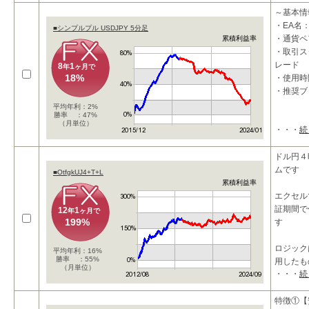
利確条件
～基本情
・EA名：
■シンプルプル USDJPY 5分足
・通貨ペア
累積利益率
・取引ス
レード
8
1
年
ヶ月で
18%
・使用時
・推奨ブ
平均年利：2%
勝率 ：47%
（月単位）
・・・
続
～概要～
★ローリ
ドル円４
高収益を
ムです
■OtfgkUJ4+T+L
累積利益率
エクセル
証期間で
12
1
年
ヶ月で
199%
す
ロジック
平均年利：16%
勝率 ：55%
用したも
（月単位）
・・・
続
１２年か
特徴①【