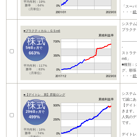
平均年利：19%
勝率 ：64%
「スーパ
（月単位）
・・・
続
は、以下
システム
(1)買
プラクテ
■プラクティカル：ＧＳm6
累積利益率
------------
-
5
8
年
ヶ月で
663%
ストラテ
m6」
■種別：
平均年利：117%
勝率 ：83%
グ、順張
（月単位）
・・・
続
■特長：
システム
■【デイトレ 買】昇龍ロング
て誠にあ
累積利益率
【デイト
きます。
29
8
年
ヶ月で
499%
人気のデ
です。
平均年利：16%
勝率 ：74%
デイトレ
（月単位）