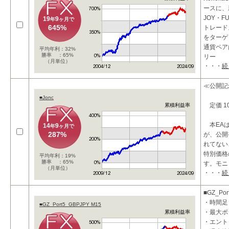
ースに、
JOY・
19
9
年
ヶ月で
645%
トレード
をターゲ
通貨ペア
平均年利：32%
勝率 ：65%
リー
（月単位）
・・・
続
≪公開記
■Jonc
定価 100
累積利益率
本EAは
14
9
年
ヶ月で
287%
が、公開
れてない
特別価格
平均年利：19%
勝率 ：65%
す。モニ
（月単位）
・・・
続
■GZ_Por
・時間足
■GZ_Port5_GBPJPY M15
・最大ポ
累積利益率
・エント