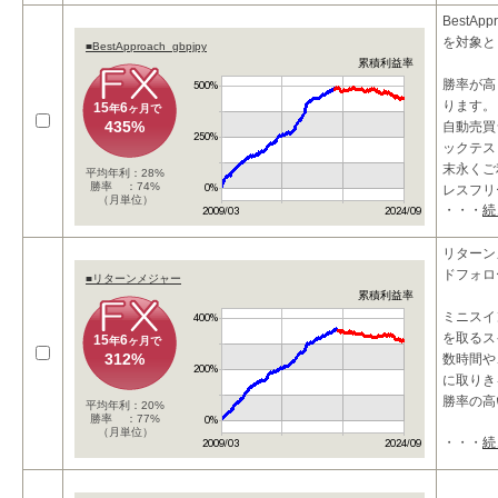
BestAp
を対象と
■BestApproach_gbpjpy
累積利益率
勝率が高
ります。
15
6
年
ヶ月で
435%
自動売買
ックテス
末永くご
平均年利：28%
勝率 ：74%
レスフリ
（月単位）
・・・
続
リターン
ドフォロ
■リターンメジャー
累積利益率
ミニスイ
を取るス
15
6
年
ヶ月で
312%
数時間や、
に取りき
勝率の高
平均年利：20%
勝率 ：77%
（月単位）
・・・
続