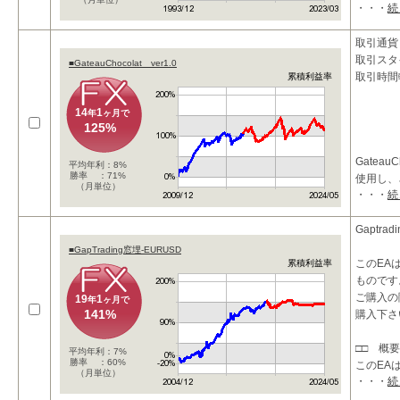
・・・
続
ストラテ
グ
取引通貨：
取引スタ
■GateauChocolat ver1.0
【１】開
取引時間
累積利益率
14
1
年
ヶ月で
125%
Gateau
平均年利：8%
勝率 ：71%
使用し、
（月単位）
・・・
続
リーエッ
たEAで
Gaptra
具体的に
■GapTrading窓埋-EURUSD
このEA
累積利益率
・長期短
ものです
ご購入の際
19
1
年
ヶ月で
141%
購入下さ
□□ 概要
平均年利：7%
勝率 ：60%
このEA
（月単位）
・・・
続
化し、
通貨ペア