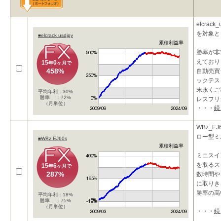
elcrac
を対象と
■elcrack usdjpy
累積利益率
勝率が非
えており
15
0
年
ヶ月で
458%
自動売買
ックテス
末永くご
平均年利：30%
勝率 ：72%
レスフリ
（月単位）
・・・
続
WBz_E
ロー型ミ
■WBz EJ60s
累積利益率
ミニスイ
を取るス
15
6
年
ヶ月で
287%
数時間や、
に取りき
勝率の高
平均年利：18%
勝率 ：75%
（月単位）
・・・
続
こ