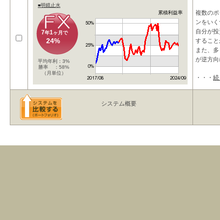
■明鏡止水
複数のポ
累積利益率
ンをいく
自分が投
7
1
年
ヶ月で
24%
すること
また、多
が逆方向
平均年利：3%
勝率 ：58%
（月単位）
・・・
続
システム概要