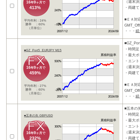
（週末決
16
9
年
ヶ月で
413%
・両建て
■ＥＡ対
平均年利：24%
勝率 ：60%
GMT_Of
（月単位）
・・・
続
ります。
■投資コ
■GZ_Por
・時間足
■GZ_Port5_EURJPY M15
・最大ポ
累積利益率
・エント
（週末決
16
9
年
ヶ月で
459%
・両建て
■ＥＡ対
平均年利：27%
勝率 ：60%
GMT_Of
（月単位）
・・・
続
ります。
■投資コ
■五本の矢
・時間足
■五本の矢 GBPUSD
・最大ポ
累積利益率
・エント
（週末決
16
9
年
ヶ月で
232%
・両建て