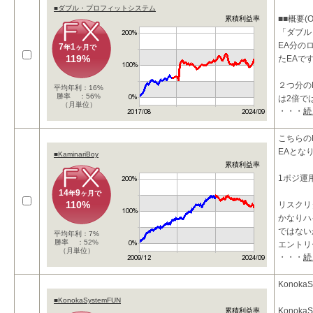
■ダブル・プロフィットシステム
■■概要(O
累積利益率
「ダブル
EA分の
7
1
年
ヶ月で
119%
たEAで
２つ分の
平均年利：16%
勝率 ：56%
は2倍で
（月単位）
・・・
続
点でもお
こちらのE
【損小利
EAとな
■KaminariBoy
累積利益率
1ポジ運
14
9
年
ヶ月で
110%
リスクリ
かなりハ
ではない
平均年利：7%
勝率 ：52%
エントリ
（月単位）
・・・
続
めですが
ボラティ
KonokaS
■KonokaSystemFUN
Konoka
累積利益率