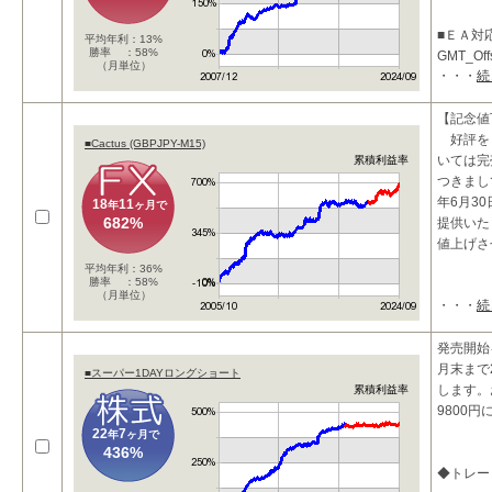
■ＥＡ対
平均年利：13%
勝率 ：58%
GMT_Of
（月単位）
・・・
続
ります。
■投資コ
【記念値
・
好評を
■Cactus (GBPJPY-M15)
いては完
累積利益率
つきまし
年6月30
18
11
年
ヶ月で
682%
提供いた
値上げさ
平均年利：36%
勝率 ：58%
（月単位）
・・・
続
□商品特
テ
発売開始
月末まで
■スーパー1DAYロングショート
します。
累積利益率
9800
22
7
年
ヶ月で
436%
◆トレー