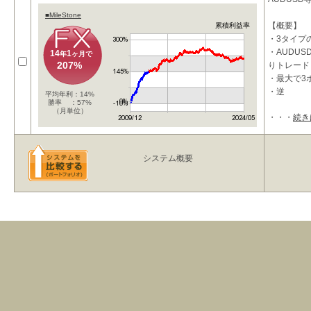
■MileStone
【概要】
累積利益率
・3タイプ
・AUDU
14
1
年
ヶ月で
207%
りトレード
・最大で3
・逆
平均年利：14%
勝率 ：57%
（月単位）
・・・
続き
システム概要