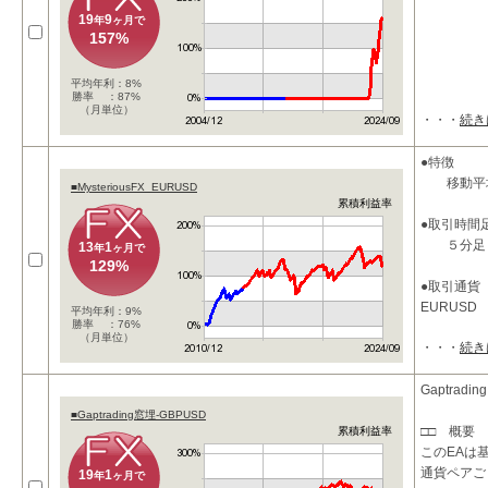
19
9
年
ヶ月で
157%
平均年利：8%
勝率 ：87%
（月単位）
・・・
続き
●特徴
移動平均
■MysteriousFX_EURUSD
累積利益率
●取引時間
５分足
13
1
年
ヶ月で
129%
●取引通貨
EURUSD
平均年利：9%
勝率 ：76%
（月単位）
・・・
続き
●パラメー
takeprofi
takeprof
Gaptradi
stoploss_
■Gaptrading窓埋-GBPUSD
□□ 概要 
累積利益率
このEAは
通貨ペアご
19
1
年
ヶ月で