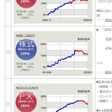
190%
（ロジック
検証におい
平均年利：10%
勝率 ：76%
20
（月単位）
・・・
続き
■ 「15
■攻略！日経ETF
売買代金
累積利益率
ETFのみ
9
11
年
ヶ月で
109%
シス
平均年利：11%
勝率 ：56%
（月単位）
・・・
続き
■五本の矢 E
・時間足：
■五本の矢 EURJPY
・最大ポジ
累積利益率
・エントリ
・両建て：
16
9
年
ヶ月で
192%
■ＥＡ対応