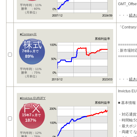
GMT_Off
平均年利：11%
勝率 ：60%
（月単位）
・・・
続き
■投資コン
・
「Contra
■ContraryⅢ
累積利益率
========
: 新市場
7
8
年
ヶ月で
89%
========
平均年利：11%
勝率 ：75%
（月単位）
・・・
続き
Invictus E
■Invictus EURJPY
■ 基本情報
累積利益率
・対応通貨:
15
7
年
ヶ月で
187%
・時間軸:5
・最大ポジシ
・両建て:
平均年利：12%
勝率 ：76%