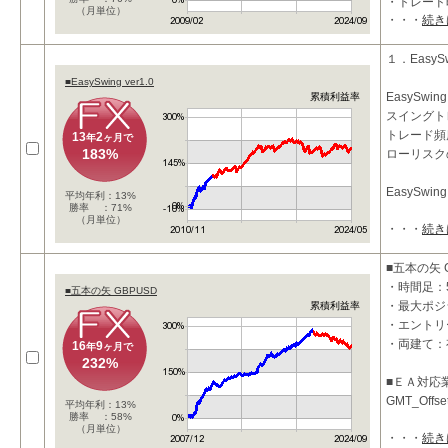
・トレード
（月単位）
・・・
続き
・利確：50P
■ 特徴
１．EasySw
■EasySwing ver1.0
・押し目買
EasySwi
累積利益率
・上位時間
スイングト
トレード頻
13
2
年
ヶ月で
183%
ローリスク
EasySwing 
平均年利：13%
勝率 ：71%
（月単位）
・・・
続き
■五本の矢 
・時間足：
■五本の矢 GBPUSD
・最大ポジ
累積利益率
・エントリ
・両建て：
16
9
年
ヶ月で
232%
■ＥＡ対応
GMT_Off
平均年利：13%
勝率 ：58%
（月単位）
・・・
続き
■投資コン