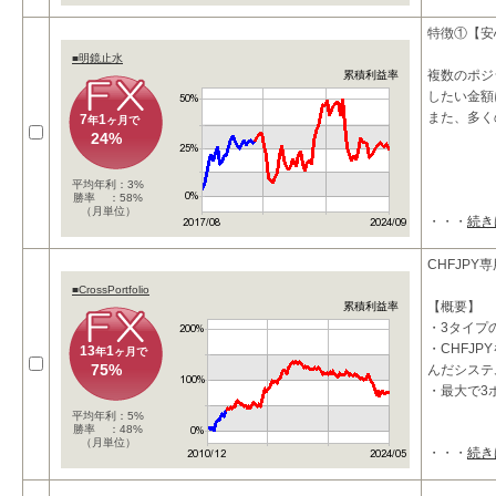
高収益を得
特徴①【安
■明鏡止水
複数のポジ
累積利益率
したい金額
また、多く
7
1
年
ヶ月で
24%
平均年利：3%
勝率 ：58%
（月単位）
・・・
続き
CHFJPY
■CrossPortfolio
【概要】
累積利益率
・3タイプ
・CHFJ
13
1
年
ヶ月で
75%
んだシステ
・最大で3
平均年利：5%
勝率 ：48%
（月単位）
・・・
続き