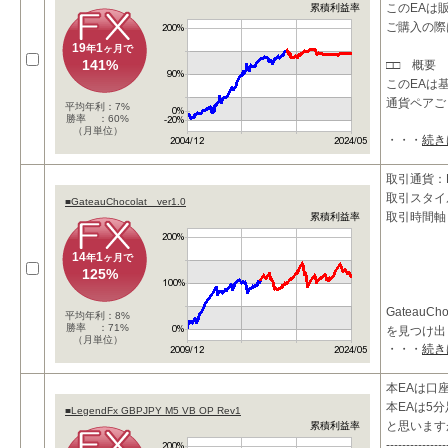
このEAは
累積利益率
ご購入の際は
19
1
年
ヶ月で
141%
□□ 概要 
このEAは
通貨ペアご
平均年利：7%
勝率 ：60%
（月単位）
・・・
続き
取引通貨：E
取引スタイ
■GateauChocolat ver1.0
取引時間軸
累積利益率
14
1
年
ヶ月で
125%
Gateau
平均年利：8%
勝率 ：71%
を見つけ出
（月単位）
・・・
続き
具体的には
本EAは口
・長期短期
本EAは5
■LegendFx GBPJPY M5 VB OP Rev1
と思います
累積利益率
---------------