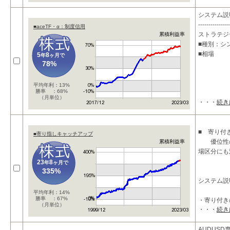
・
システム説
---------------
■aceTF・α：制度信用
ストラテジ
累積利益率
■種別：シ
■相場
5
8
年
ヶ月で
78%
平均年利：13%
勝率 ：68%
（月単位）
・・・
続き
■ 寄り付
■寄り指しキャッチアップ
優位性の
累積利益率
場区分にも
23
8
年
ヶ月で
335%
システム説
平均年利：14%
勝率 ：67%
・寄り付き
（月単位）
・・・
続き
AUDUSD