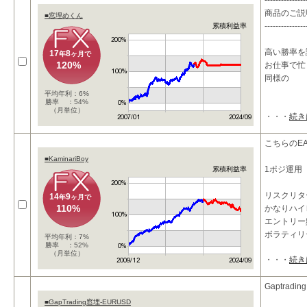
---------------
商品のご説
■窓埋めくん
---------------
累積利益率
高い勝率を
17
8
年
ヶ月で
120%
お仕事で忙
同様の
平均年利：6%
勝率 ：54%
（月単位）
・・・
続き
こちらのEA
■KaminariBoy
1ポジ運用
累積利益率
リスクリタ
14
9
年
ヶ月で
110%
かなりハイ
エントリー
ボラティリ
平均年利：7%
勝率 ：52%
（月単位）
・・・
続き
Gaptradi
■GapTrading窓埋-EURUSD