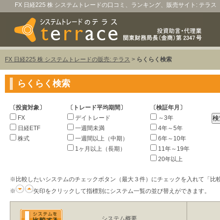
FX 日経225 株 システムトレードの口コミ、ランキング、販売サイト: テラス
FX 日経225 株 システムトレードの販売: テラス
>
らくらく検索
らくらく検索
〔投資対象〕
〔トレード平均期間〕
〔検証年月〕
FX
デイトレード
～3年
日経ETF
一週間未満
4年～5年
株式
一週間以上（中期）
6年～10年
1ヶ月以上（長期）
11年～19年
20年以上
※比較したいシステムのチェックボタン（最大３件）にチェックを入れて「比
※
矢印をクリックして指標別にシステム一覧の並び替えができます。
システム概要