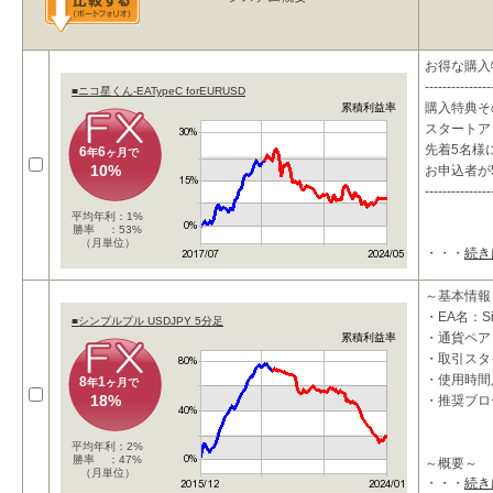
お得な購入
---------------
■ニコ星くん-EATypeC forEURUSD
購入特典そ
累積利益率
スタートア
先着5名様に
6
6
年
ヶ月で
10%
お申込者が
---------------
平均年利：1%
勝率 ：53%
（月単位）
・・・
続き
～基本情報
・EA名：S
■シンプルプル USDJPY 5分足
・通貨ペア：
累積利益率
・取引スタ
・使用時間
8
1
年
ヶ月で
18%
・推奨ブロ
平均年利：2%
勝率 ：47%
～概要～
（月単位）
・・・
続き
★ローリス