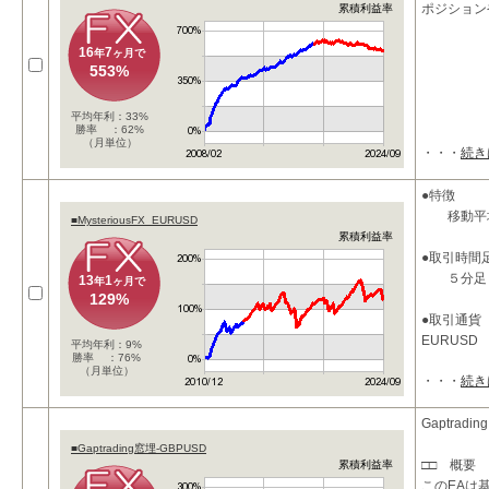
ポジション
累積利益率
16
7
年
ヶ月で
553%
平均年利：33%
勝率 ：62%
（月単位）
・・・
続き
●特徴
移動平均
■MysteriousFX_EURUSD
累積利益率
●取引時間
５分足
13
1
年
ヶ月で
129%
●取引通貨
EURUSD
平均年利：9%
勝率 ：76%
（月単位）
・・・
続き
●パラメー
takeprofi
takeprof
Gaptradi
stoploss_
■Gaptrading窓埋-GBPUSD
□□ 概要 
累積利益率
このEAは