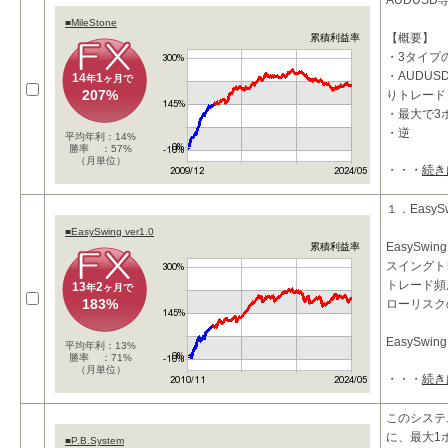
AUDUSD
■MileStone
【概要】
累積利益率
・3タイプ
・AUDU
14
1
年
ヶ月で
207%
りトレード
・最大で3
・逆
平均年利：14%
勝率 ：57%
（月単位）
・・・
続き
１．EasySw
■EasySwing ver1.0
EasySwi
累積利益率
スイングト
トレード頻
13
2
年
ヶ月で
183%
ローリスク
EasySwing 
平均年利：13%
勝率 ：71%
（月単位）
・・・
続き
このシステ
に、最大1
■P.B.System