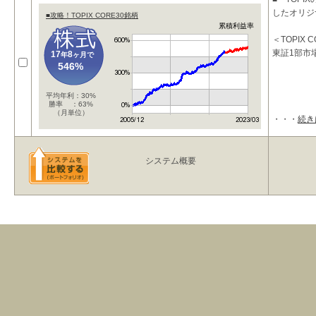
したオリジナ
■攻略！TOPIX CORE30銘柄
累積利益率
＜TOPIX 
東証1部市
17
8
年
ヶ月で
546%
平均年利：30%
勝率 ：63%
（月単位）
・・・
続き
システム概要