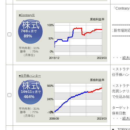
「Contra
■ContraryⅢ
累積利益率
========
: 新市場
7
8
年
ヶ月で
89%
========
平均年利：11%
勝率 ：75%
（月単位）
・・・
続き
＜ストラテ
仕手株ハン
■仕手株ハンター
累積利益率
＜ストラテ
売買シナリ
14
11
年
ヶ月で
464%
で仕込み短
ターゲッ
平均年利：31%
勝率 ：77%
保有日数
（月単位）
・・・
続き
市
■ TOPI