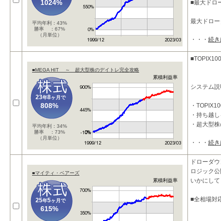
1024%
■最大ドロ
最大ドロー
平均年利：43%
勝率 ：67%
（月単位）
・・・
続き
■TOPIX
■MEGA HIT ～ 超大型株のデイトレ完全攻略
累積利益率
システム説
23
8
年
ヶ月で
808%
・TOPI
・持ち越し
・超大型株
平均年利：34%
勝率 ：73%
（月単位）
・・・
続き
相場のトレ
ドローダウ
ロジック公
■マイティ・ベアーズ
いかにして
累積利益率
■全相場対
25
5
年
ヶ月で
615%