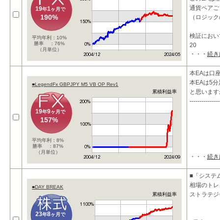
通貨ペアご
19
1
年
ヶ月で
190%
（ロジック
検証におい
平均年利：10%
勝率 ：76%
20
（月単位）
・・・
続き
本EAは口
本EAは5
■LegendFx GBPJPY M5 VB OP Rev1
と思います
累積利益率
---------------
19
9
年
ヶ月で
157%
平均年利：8%
勝率 ：87%
（月単位）
・・・
続き
■「システム
相場のトレ
■DAY BREAK
ストラテジ
累積利益率
23
8
年
ヶ月で