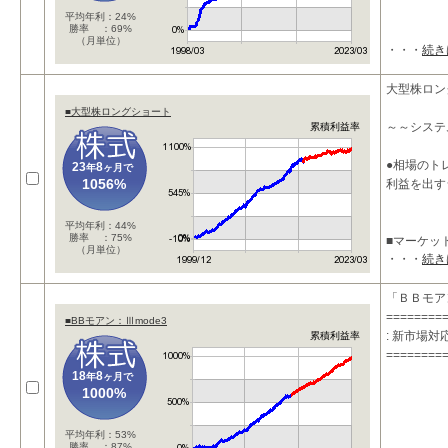
平均年利：24%
勝率 ：69%
（月単位）
・・・
続き
大型株ロン
■大型株ロングショート
～～システ
累積利益率
●相場のト
23
8
年
ヶ月で
1056%
利益を出す
平均年利：44%
勝率 ：75%
■マーケッ
（月単位）
・・・
続き
本システム
「ＢＢモア
========
■BBモアン：Ⅲmode3
: 新市場
累積利益率
========
18
8
年
ヶ月で
1000%
平均年利：53%
勝率 ：87%