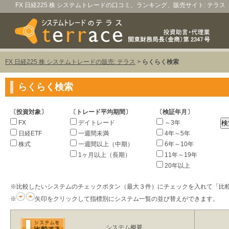
FX 日経225 株 システムトレードの口コミ、ランキング、販売サイト: テラス
FX 日経225 株 システムトレードの販売: テラス
>
らくらく検索
らくらく検索
〔投資対象〕
〔トレード平均期間〕
〔検証年月〕
FX
デイトレード
～3年
日経ETF
一週間未満
4年～5年
株式
一週間以上（中期）
6年～10年
1ヶ月以上（長期）
11年～19年
20年以上
※比較したいシステムのチェックボタン（最大３件）にチェックを入れて「比
※
矢印をクリックして指標別にシステム一覧の並び替えができます。
システム概要