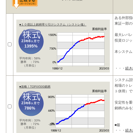
ある外部指
東証一部の
■１０億以上銘柄寄り引けシステム（シストレ魂）
累積利益率
最大レバレ
投資ロジッ
23
8
年
ヶ月で
1395%
本システム
平均年利：58%
勝率 ：73%
（月単位）
・・・
続き
システム説
相場のトレ
■攻略！TOPIX500銘柄
ト併用）で
累積利益率
安定性を重
23
8
年
ヶ月で
786%
銘柄のみを
平均年利：33%
勝率 ：72%
■最
（月単位）
・・・
続き