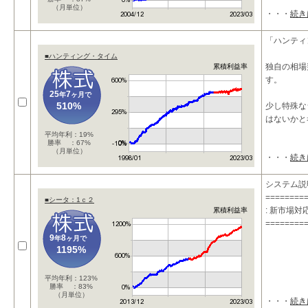
（月単位）
・・・
続き
「ハンティ
■ハンティング・タイム
独自の相場
累積利益率
す。
25
7
年
ヶ月で
510%
少し特殊な
はないかと
平均年利：19%
勝率 ：67%
（月単位）
・・・
続き
■独自
システム説
========
■シータ：1ｃ２
: 新市場
累積利益率
========
9
8
年
ヶ月で
1195%
平均年利：123%
勝率 ：83%
（月単位）
・・・
続き