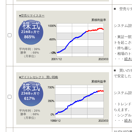
■ 空売り
■空売りマイスター
累積利益率
システム説
21
8
年
ヶ月で
865%
・東証一部
トを起こさ
・持ち越し
平均年利：39%
勝率 ：69%
・相場のト
（月単位）
・・・
続き
■ 買いの
で安定した
■デイトレセレクト_買い戦略
累積利益率
システム説
23
8
年
ヶ月で
617%
・トレンド
らえます。
平均年利：26%
勝率 ：68%
・シングル
（月単位）
・・・
続き